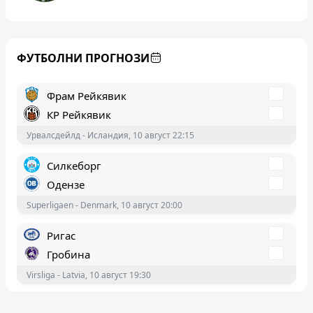
Кайрат
Левски
UEFA Champions League - World, 11 август 18:00
ФУТБОЛНИ ПРОГНОЗИ
Фрам Рейкявик
КР Рейкявик
Урвалсдейлд - Исландия, 10 август 22:15
Силкеборг
Одензе
Superligaen - Denmark, 10 август 20:00
Ригас
Гробина
Virsliga - Latvia, 10 август 19:30
Мура
Радомлие