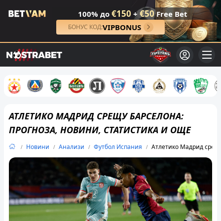
€150
€50
100% до
+
Free Bet
VIPBONUS
БОНУС КОД:
АТЛЕТИКО МАДРИД СРЕЩУ БАРСЕЛОНА:
ПРОГНОЗА, НОВИНИ, СТАТИСТИКА И ОЩЕ
Новини
Анализи
Футбол Испания
Атлетико Мадрид срещу