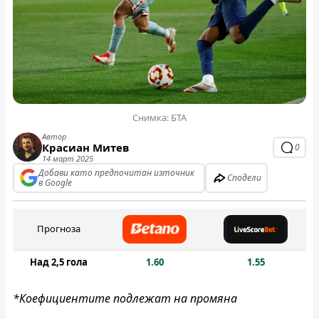
Снимка: БТА
Автор
Красиан Митев
0
14 март 2025
Добави като предпочитан източник
Сподели
в Google
Прогноза
Над 2,5 гола
1.60
1.55
*Коефициентите подлежат на промяна