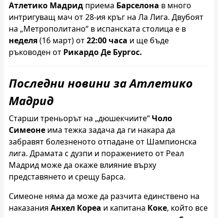
Атлетико Мадрид
приема
Барселона
в много
интригуващ мач от 28-ия кръг на Ла Лига. Двубоят
на „Метрополитано“ в испанската столица е в
неделя
(16 март) от
22:00 часа
и ще бъде
ръководен от
Рикардо Де Бургос.
Последни новини за Атлетико
Мадрид
Старши треньорът на „дюшекчиите“
Чоло
Симеоне
има тежка задача да ги накара да
забравят болезненото отпадане от Шампионска
лига. Драмата с дузпи и поражението от Реал
Мадрид може да окаже влияние върху
представянето и срещу Барса.
Симеоне няма да може да разчита единствено на
наказания
Анхел Кореа
и капитана
Коке
, който все