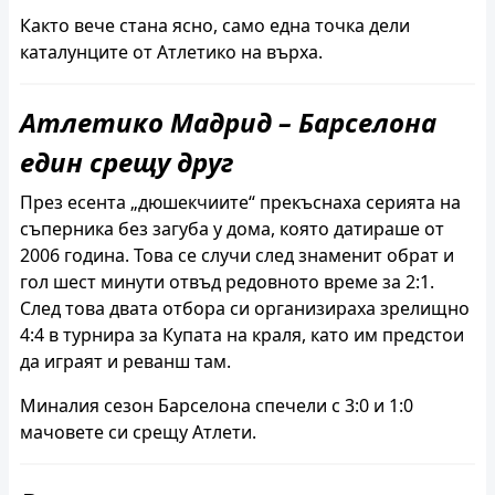
Както вече стана ясно, само една точка дели
каталунците от Атлетико на върха.
Атлетико Мадрид – Барселона
един срещу друг
През есента „дюшекчиите“ прекъснаха серията на
съперника без загуба у дома, която датираше от
2006 година. Това се случи след знаменит обрат и
гол шест минути отвъд редовното време за 2:1.
След това двата отбора си организираха зрелищно
4:4 в турнира за Купата на краля, като им предстои
да играят и реванш там.
Миналия сезон Барселона спечели с 3:0 и 1:0
мачовете си срещу Атлети.