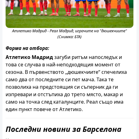
Атлетико Мадрид - Реал Мадрид, играчите на "дюшекчиите"
(Снимка: БТА)
Форма на отбора:
Атлетико Мадрид
загуби ритъм напоследък и
това се случва в най-неподходящия момент от
сезона. В първенството „дюшекчиите“ спечелиха
само два от последните си пет мача. Така те
позволиха на предстоящия си съперник да ги
изпревари и отстъпиха до трето място, макар и
само на точка след каталунците. Реал също има
един пункт повече от Атлетико.
Последни новини за Барселона