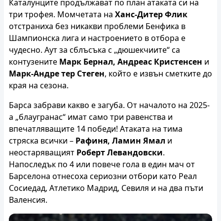
Каталунците продължават по план атаката си на
три трофея. Момчетата на
Ханс-Дитер Флик
отстраниха без никакви проблеми Бенфика в
Шампионска лига и настроението в отбора е
чудесно. Аут за сблъсъка с „дюшекчиите“ са
контузените
Марк Бернал, Андреас Кристенсен
и
Марк-Андре тер Стеген
, който е извън сметките до
края на сезона.
Барса забрави какво е загуба. От началото на 2025-
а „блаугранас“ имат само три равенства и
впечатляващите 14 победи! Атаката на тима
стряска всички –
Рафиня, Ламин Ямал
и
неостаряващият
Роберт Левандовски
.
Напоследък по 4 или повече гола в един мач от
Барселона отнесоха сериозни отбори като Реал
Сосиедад, Атлетико Мадрид, Севиля и на два пъти
Валенсия.