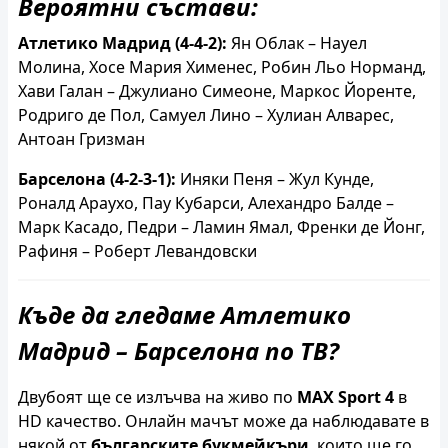
Вероятни състави:
Атлетико Мадрид (4-4-2):
Ян Облак – Науел
Молина, Хосе Мария Хименес, Робин Льо Норманд,
Хави Галан – Джулиано Симеоне, Маркос Йоренте,
Родриго де Пол, Самуел Лино – Хулиан Алварес,
Антоан Гризман
Барселона (4-2-3-1):
Иняки Пеня – Жул Кунде,
Роналд Араухо, Пау Кубарси, Алехандро Балде –
Марк Касадо, Педри – Ламин Ямал, Френки де Йонг,
Рафиня – Роберт Левандовски
Къде да гледаме Атлетико
Мадрид – Барселона по ТВ?
Двубоят ще се излъчва на живо по
MAX Sport 4
в
HD качество. Онлайн мачът може да наблюдавате в
някой от
българските букмейкъри
, които ще го