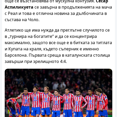
още се възстановява от мускулна контузия.
Сесар
Аспиликуета
се завърна в продълженията на мача
с Реал и това е отлична новина за дълбочината в
състава на Чоло.
Атлетико ще има нужда да преглътне случилото се
в „турнира на богатите“ и да се концентрира
максимално, защото все още е в битката за титлата
и Купата на краля, където съперник е именно
Барселона. Първата среща в каталунската столица
завърши при зрелищното 4:4.