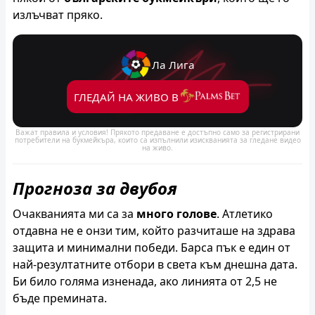
излъчват пряко.
Ла Лига
ГЛЕДАЙ НА ЖИВО В
Важат правила и условия! Прякото предаване е достъпно само за регистрирани
потребители на букмейкъра, които са изпълнили изискванията за гледане видео
на живо.
Прогноза за двубоя
Очакванията ми са за
много голове
. Атлетико
отдавна не е онзи тим, който разчиташе на здрава
защита и минимални победи. Барса пък е един от
най-резултатните отбори в света към днешна дата.
Би било голяма изненада, ако линията от 2,5 не
бъде премината.