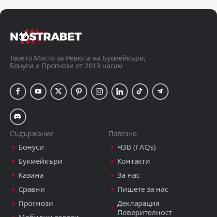
1. SNL - Slovenia, 10 август 19:00
Септември София
ЦСКА
А Група - България, 9 август 21:15
Твоето Място за Ревюта на Букмейкъри,
Бонуси и Прогнози от 2013 насам
Съдържание
Полезно
Бонуси
ЧЗВ (FAQs)
Букмейкъри
Контакти
Казина
За нас
Сравни
Пишете за нас
Прогнози
Декларация
Поверителност