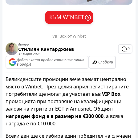
КЪМ WINBET
VIP Box от Winbet
Автор
Стилиян Кантарджиев
0
31 март 2026
Добави като предпочитан източник
Сподели
в Google
Великденските промоции вече заемат централно
място в Winbet. През целия април регистрираните
потребители ще могат да участват във
VIP Box
промоцията при поставяне на квалифициращи
залози на игрите от EGT и Amusnet. Общият
награден фонд е в размер на €300 000
, а всяка
награда е по €10 000.
Всеки ден ще се избира един победител на случаен