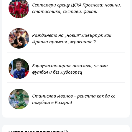
Септември срещу ЦСКА Прогноза: новини,
статистика, състави, факти
Раждането на „новия“ Ливърпул: как
Ираола променя „червените“?
Евроучастниците показаха, че има
футбол и без Лудогорец
Станислав Иванов – рецепта как да се
погубиш в Разград
Институто Кордоба
Химнасия Мендоса