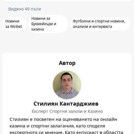
Видяно
49
пъти
Новини за
Новини
Футболни и спортни новини,
Букмейкъри и
за Winbet
анализи и интервюта
казина
Автор
Стилиян Кантарджиев
Експерт Спортни залози и Казино
Стилиян е посветен на оценяването на онлайн
казина и спортни залагания, като споделя
експертното си мнение. Като ентусиаст в областта