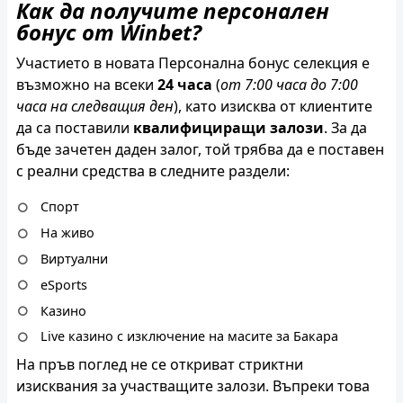
Как да получите персонален
бонус от Winbet?
Участието в новата Персонална бонус селекция е
възможно на всеки
24 часа
(
от 7:00 часа до 7:00
часа на следващия ден
), като изисква от клиентите
да са поставили
квалифициращи залози
. За да
бъде зачетен даден залог, той трябва да е поставен
с реални средства в следните раздели:
Спорт
На живо
Виртуални
eSports
Казино
Live казино с изключение на масите за Бакара
На пръв поглед не се откриват стриктни
изисквания за участващите залози. Въпреки това