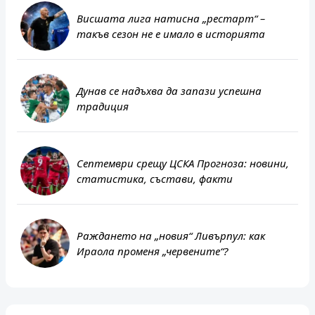
Висшата лига натисна „рестарт“ –
такъв сезон не е имало в историята
Дунав се надъхва да запази успешна
традиция
Септември срещу ЦСКА Прогноза: новини,
статистика, състави, факти
Раждането на „новия“ Ливърпул: как
Ираола променя „червените“?
Септември София
ЦСКА