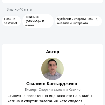
Видяно
46
пъти
Новини за
Новини
Футболни и спортни новини,
Букмейкъри и
за Winbet
анализи и интервюта
казина
Автор
Стилиян Кантарджиев
Експерт Спортни залози и Казино
Стилиян е посветен на оценяването на онлайн
казина и спортни залагания, като споделя