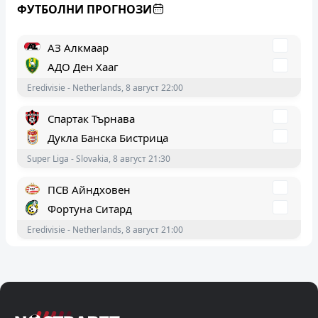
ФУТБОЛНИ ПРОГНОЗИ
А Група - България, 9 август 21:15
АЗ Алкмаар
АДО Ден Хааг
Eredivisie - Netherlands, 8 август 22:00
Спартак Търнава
Дукла Банска Бистрица
Super Liga - Slovakia, 8 август 21:30
ПСВ Айндховен
Фортуна Ситард
Eredivisie - Netherlands, 8 август 21:00
Депортиво Риестра
Естудиантес де Ла Плата
Primera Division - Argentina, 8 август 20:45