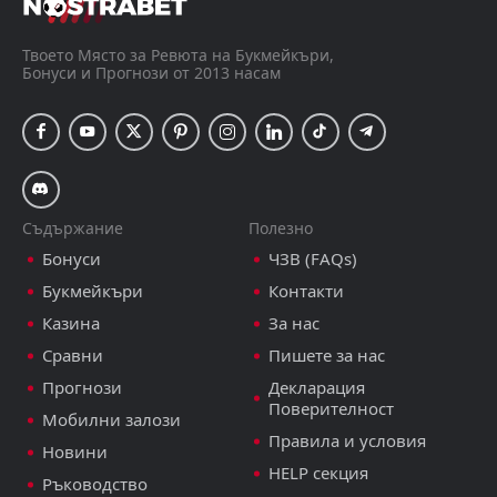
Стандард Лиеж
Серкъл Брюж
Твоето Място за Ревюта на Букмейкъри,
Бонуси и Прогнози от 2013 насам
Белгийска Про Лига, 8 август 19:15
Съдържание
Полезно
Бонуси
ЧЗВ (FAQs)
Букмейкъри
Контакти
Казина
За нас
Сравни
Пишете за нас
Прогнози
Декларация
Поверителност
Мобилни залози
Правила и условия
Новини
HELP секция
Ръководство