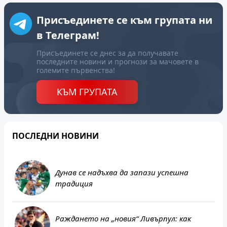
Присъединете се към групата ни
в Телеграм!
Присъединете се днес за да получавате
последните новини и прогнози за мачовете в
големите първенства!
КЪМ ГРУПАТА
ПОСЛЕДНИ НОВИНИ
Дунав се надъхва да запази успешна
традиция
Раждането на „новия“ Ливърпул: как