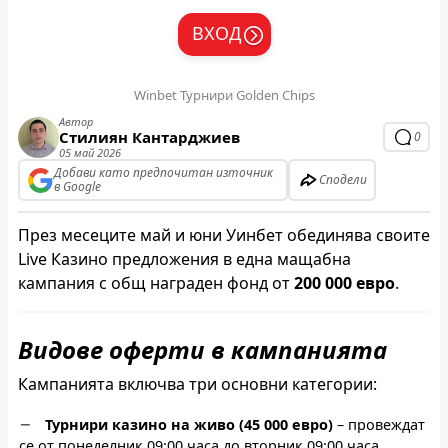
ВХОД
Winbet Турнири Golden Chips
Автор
Стилиян Кантарджиев
0
05 май 2026
Добави като предпочитан източник
Сподели
в Google
През месеците май и юни Уинбет обединява своите
Live Казино предложения в една мащабна
кампания с общ награден фонд от
200 000 евро
.
Видове оферти в кампанията
Кампанията включва три основни категории:
Турнири казино на живо (45 000 евро)
– провеждат
се от понеделник 09:00 часа до вторник 09:00 часа.