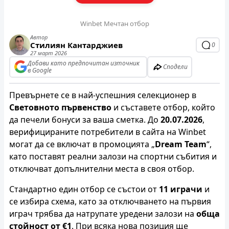
Winbet Мечтан отбор
Автор
Стилиян Кантарджиев
0
27 март 2026
Добави като предпочитан източник
Сподели
в Google
Превърнете се в най-успешния селекционер в
Световното първенство
и съставете отбор, който
да печели бонуси за ваша сметка. До
20.07.2026
,
верифицираните потребители в сайта на Winbet
могат да се включат в промоцията „
Dream Team
“,
като поставят реални залози на спортни събития и
отключват допълнителни места в своя отбор.
Стандартно един отбор се състои от
11 играчи
и
се избира схема, като за отключването на първия
играч трябва да натрупате уредени залози на
обща
стойност от €1
. При всяка нова позиция ще