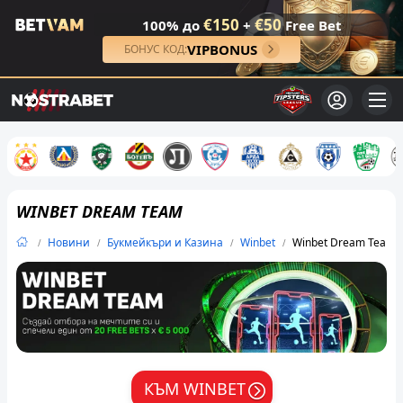
€150
€50
100% до
+
Free Bet
VIPBONUS
БОНУС КОД:
WINBET DREAM TEAM
Новини
Букмейкъри и Казина
Winbet
Winbet Dream Team
КЪМ WINBET