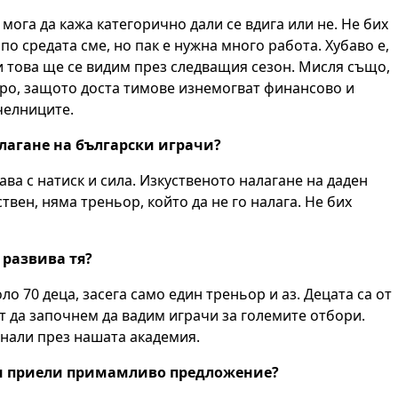
мога да кажа категорично дали се вдига или не. Не бих
 по средата сме, но пак е нужна много работа. Хубаво е,
 и това ще се видим през следващия сезон. Мисля също,
бро, защото доста тимове изнемогват финансово и
 челниците.
алагане на български играчи?
ава с натиск и сила. Изкуственото налагане на даден
ствен, няма треньор, който да не го налага. Не бих
 развива тя?
о 70 деца, засега само един треньор и аз. Децата са от
т да започнем да вадим играчи за големите отбори.
инали през нашата академия.
 ли приели примамливо предложение?