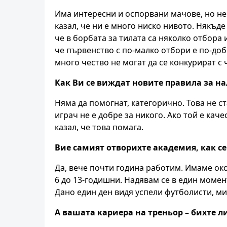
Има интересни и оспорвани мачове, но не 
казал, че ни е много ниско нивото. Някъде
че в борбата за тилата са няколко отбора
че първенство с по-малко отбори е по-до
много чество не могат да се конкурират с
Как Ви се виждат новите правила за н
Няма да помогнат, категорично. Това не ст
играч не е добре за никого. Ако той е каче
казал, че това помага.
Вие самият отворихте академия, как се
Да, вече почти година работим. Имаме окол
6 до 13-годишни. Надявам се в един момен
Дано един ден видя успели футболисти, м
А вашата кариера на треньор – бихте