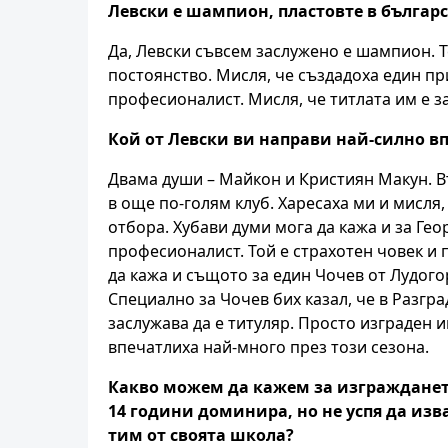
Левски е шампион, пластовте в българ
Да, Левски съвсем заслужено е шампион. Т
постоянство. Мисля, че създадоха един пр
професионалист. Мисля, че титлата им е 
Кой от Левски ви направи най-силно в
Двама души – Майкон и Кристиян Макун. В
в още по-голям клуб. Харесаха ми и мисля,
отбора. Хубави думи мога да кажа и за Гео
професионалист. Той е страхотен човек и п
да кажа и същото за един Чочев от Лудогор
Специално за Чочев бих казал, че в Разгра
заслужава да е титуляр. Просто изграден и
впечатлиха най-много през този сезона.
Какво можем да кажем за изгражданет
14 години доминира, но не успя да изв
тим от своята школа?