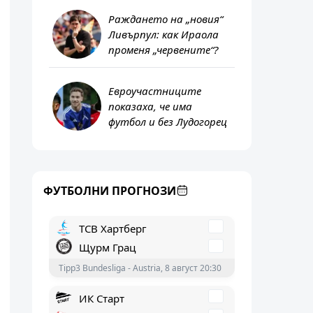
Раждането на „новия“
Ливърпул: как Ираола
променя „червените“?
Евроучастниците
показаха, че има
футбол и без Лудогорец
ФК Сервет
Грасхопърс
ФУТБОЛНИ ПРОГНОЗИ
Суперлига - Швейцария, 8 август 21:30
ТСВ Хартберг
Щурм Грац
Tipp3 Bundesliga - Austria, 8 август 20:30
ИК Старт