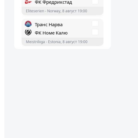
ФК Фредрикстад
Eliteserien - Norway, 8 август 19:00
Транс Нарва
ФК Номе Калю
Meistriliiga - Estonia, 8 август 19:00
Лозана-Спорт
Йънг Бойс
Суперлига - Швейцария, 8 август 19:00
Дънди
Абърдийн
Scotland Premiership - England, 8 август
17:00