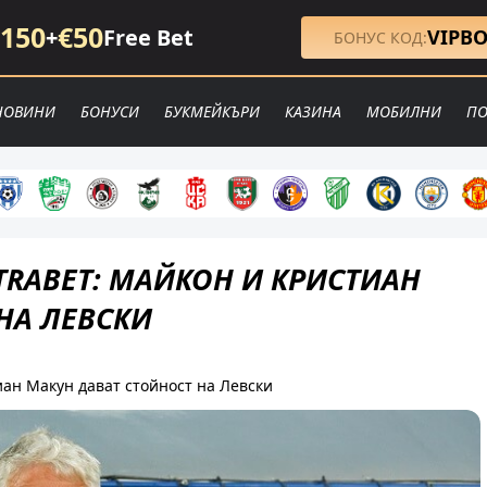
150
€50
+
Free Bet
VIPB
БОНУС КОД:
НОВИНИ
БОНУСИ
БУКМЕЙКЪРИ
КАЗИНА
МОБИЛНИ
ПО
TRABET: МАЙКОН И КРИСТИAН
НА ЛЕВСКИ
иaн Макун дават стойност на Левски