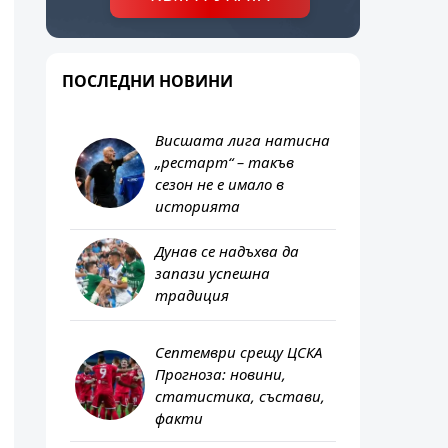
ПОСЛЕДНИ НОВИНИ
Висшата лига натисна
„рестарт“ – такъв
сезон не е имало в
историята
Дунав се надъхва да
запази успешна
традиция
Септември срещу ЦСКА
Прогноза: новини,
статистика, състави,
факти