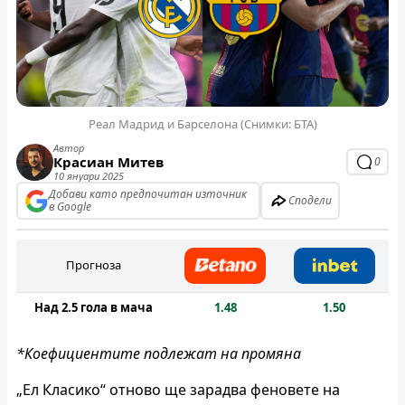
Реал Мадрид и Барселона (Снимки: БТА)
Автор
Красиан Митев
0
10 януари 2025
Добави като предпочитан източник
Сподели
в Google
Прогноза
Над 2.5 гола в мача
1.48
1.50
*Коефициентите подлежат на промяна
„Ел Класико“ отново ще зарадва феновете на