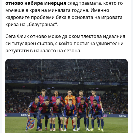
отново набира инерция
след травмата, която го
мъчеше в края на миналата година. Именно
кадровите проблеми бяха в основата на игровата
криза на „блаугранас“.
Сега Флик отново може да окомплектова идеалния
си титулярен състав, с който постигна удивителни
резултати в началото на сезона.