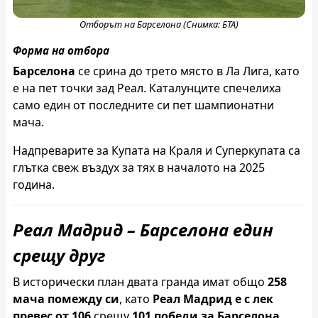
Отборът на Барселона (Снимка: БТА)
Форма на отбора
Барселона
се срина до трето място в Ла Лига, като
е на пет точки зад Реал. Каталунците спечелиха
само един от последните си пет шампионатни
мача.
Надпреварите за Купата на Краля и Суперкупата са
глътка свеж въздух за тях в началото на 2025
година.
Реал Мадрид – Барселона един
срещу друг
В исторически план двата гранда имат общо
258
мача помежду си
, като
Реал Мадрид е с лек
превес от 106
срещу
101 победи за Барселона
.