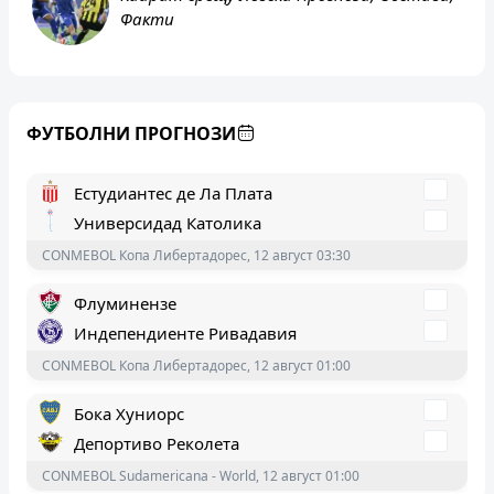
Факти
Депортес Толима
Индепендиенте дел Вале
ФУТБОЛНИ ПРОГНОЗИ
CONMEBOL Копа Либертадорес, 12 август 03:30
Естудиантес де Ла Плата
Универсидад Католика
CONMEBOL Копа Либертадорес, 12 август 03:30
Флуминензе
Индепендиенте Ривадавия
CONMEBOL Копа Либертадорес, 12 август 01:00
Бока Хуниорс
Депортиво Реколета
CONMEBOL Sudamericana - World, 12 август 01:00