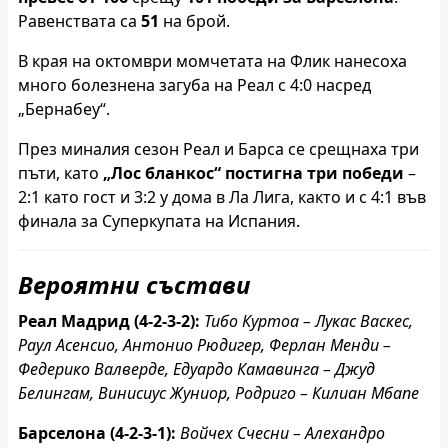
Равенствата са
51
на брой.
В края на октомври момчетата на Флик нанесоха
много болезнена загуба на Реал с 4:0 насред
„Бернабеу“.
През миналия сезон Реал и Барса се срещнаха три
пъти, като
„Лос бланкос“ постигна три победи
–
2:1 като гост и 3:2 у дома в Ла Лига, както и с 4:1 във
финала за Суперкупата на Испания.
Вероятни състави
Реал Мадрид (4-2-3-2):
Тибо Куртоа – Лукас Васкес,
Раул Асенсио, Антонио Рюдигер, Ферлан Менди –
Федерико Валверде, Едуардо Камавинга – Джуд
Белингам, Винисиус Жуниор, Родриго – Килиан Мбапе
Барселона (4-2-3-1):
Войчех Счесни – Алехандро