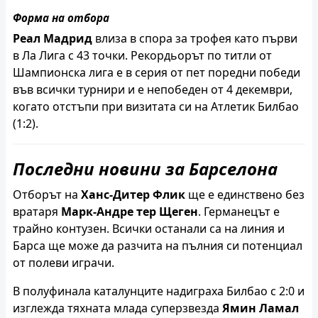
Форма на отбора
Реал Мадрид
влиза в спора за трофея като първи
в Ла Лига с 43 точки. Рекордьорът по титли от
Шампионска лига е в серия от пет поредни победи
във всички турнири и е непобеден от 4 декември,
когато отстъпи при визитата си на Атлетик Билбао
(1:2).
Последни новини за Барселона
Отборът на
Ханс-Дитер Флик
ще е единствено без
вратаря
Марк-Андре тер Щеген
. Германецът е
трайно контузен. Всички останали са на линия и
Барса ще може да разчита на пълния си потенциал
от полеви играчи.
В полуфинала каталунците надиграха Билбао с 2:0 и
изглежда тяхната млада суперзвезда
Ямин Ламал