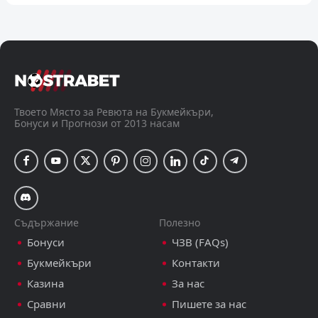
Целие
Арарат-Армения
UEFA Champions League - World, 11 август 21:15
Слован Братислава
Мялби АИФ
Твоето Място за Ревюта на Букмейкъри,
Бонуси и Прогнози от 2013 насам
UEFA Champions League - World, 11 август 21:15
Съдържание
Полезно
Бонуси
ЧЗВ (FAQs)
Букмейкъри
Контакти
Казина
За нас
Сравни
Пишете за нас