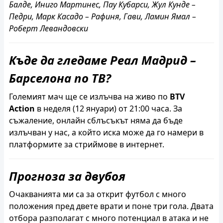
Балде, Иниго Мартинес, Пау Кубарси, Жул Кунде –
Педри, Марк Касадо – Рафиня, Гави, Ламин Ямал –
Роберт Левандовски
Къде да гледаме Реал Мадрид –
Барселона по ТВ?
Големият мач ще се излъчва на живо по
BTV
Action
в неделя (12 януари) от 21:00 часа. За
съжаление, онлайн сблъсъкът няма да бъде
излъчван у нас, а който иска може да го намери в
платформите за стриймове в интернет.
Прогноза за двубоя
Очакванията ми са за открит футбол с много
положения пред двете врати и поне три гола. Двата
отбора разполагат с много потенциал в атака и не