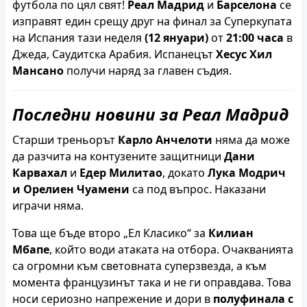
футбола по цял свят!
Реал Мадрид
и
Барселона
се
изправят един срещу друг на финал за Суперкупата
на Испания тази неделя
(12 януари)
от
21:00 часа
в
Джеда, Саудитска Арабия. Испанецът
Хесус Хил
Мансано
получи наряд за главен съдия.
Последни новини за Реал Мадрид
Старши треньорът
Карло Анчелоти
няма да може
да разчита на контузените защитници
Дани
Карвахал
и
Едер Милитао
, докато
Лука Модрич
и
Орелиен Чуамени
са под въпрос. Наказани
играчи няма.
Това ще бъде второ „Ел Класико“ за
Килиан
Мбапе
, който води атаката на отбора. Очакванията
са огромни към световната суперзвезда, а към
момента французинът така и не ги оправдава. Това
носи сериозно напрежение и дори в
полуфинала с