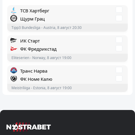
ТСВ Хартберг
Щурм Грац
Tipp3 Bundesliga - Austria, 8 август 20:30
ИК Старт
ФК Фредрикстад
Eliteserien - Norway, 8 август 19:00
Транс Нарва
ФК Номе Калю
Meistriliiga - Estonia, 8 август 19:00
Лозана-Спорт
Йънг Бойс
Суперлига - Швейцария, 8 август 19:00
Дънди