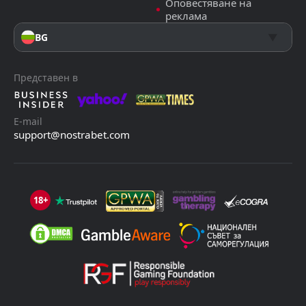
Оповестяване на
реклама
BG
Представен в
E-mail
support@nostrabet.com
18+