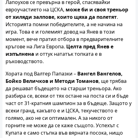
Лапоухов се превърна в герой, спасявайки
евроучастието на ЦСКА,
може би и своя треньор
от хиляди залпове, които щяха да полетят
.
Историята помни победителите, а не начина на
игра. Това е и големият довод на Янев в този
момент, вече пратил отбора в предварителните
кръгове на Лига Европа.
Целта пред Янев е
изпълнена
и оттук нататък топката е в
ръководството.
Хората под Валтер Папазки –
Вангел Вангелов,
Бойко Величков и Методи Томанов
, ще трябва
да решават бъдещето на старши треньора. Ако
разбира се, всеки от тях остане на поста си и бъде
част от 31-кратния шампион за в бъдеще. Защото у
всеки гранд, какъвто е и ЦСКА, текучеството е
голямо, ако не си оптимален. А за никого от
горните не може да се каже същото. Успехът с
Купата е само стъпка във вярната посока, нищо