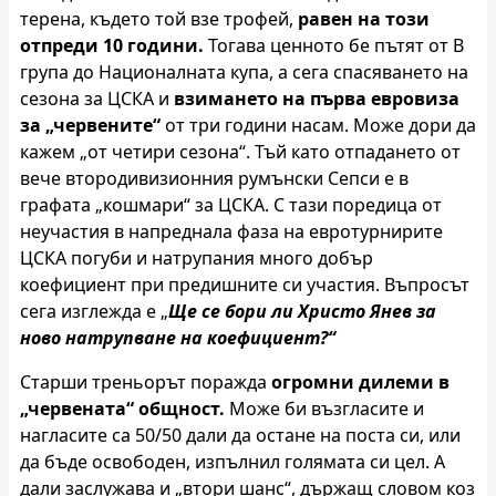
терена, където той взе трофей,
равен на този
отпреди 10 години.
Тогава ценното бе пътят от В
група до Националната купа, а сега спасяването на
сезона за ЦСКА и
взимането на първа евровиза
за „червените“
от три години насам. Може дори да
кажем „от четири сезона“. Тъй като отпадането от
вече втородивизионния румънски Сепси е в
графата „кошмари“ за ЦСКА. С тази поредица от
неучастия в напреднала фаза на евротурнирите
ЦСКА погуби и натрупания много добър
коефициент при предишните си участия. Въпросът
сега изглежда е „
Ще се бори ли Христо Янев за
ново натрупване на коефициент?“
Старши треньорът поражда
огромни дилеми в
„червената“ общност.
Може би възгласите и
нагласите са 50/50 дали да остане на поста си, или
да бъде освободен, изпълнил голямата си цел. А
дали заслужава и „втори шанс“, държащ словом коз