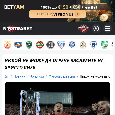
€150
€50
100% до
+
Free Bet
VIPBONUS
БОНУС КОД:
НИКОЙ НЕ МОЖЕ ДА ОТРЕЧЕ ЗАСЛУГИТЕ НА
ХРИСТО ЯНЕВ
Новини
Анализи
Футбол България
Никой не може да отре