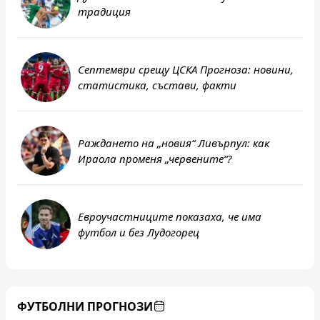
традиция
Септември срещу ЦСКА Прогноза: новини,
статистика, състави, факти
Раждането на „новия“ Ливърпул: как
Ираола променя „червените“?
Евроучастниците показаха, че има
футбол и без Лудогорец
ФК Сервет
Грасхопърс
ФУТБОЛНИ ПРОГНОЗИ
Суперлига - Швейцария, 8 август 21:30