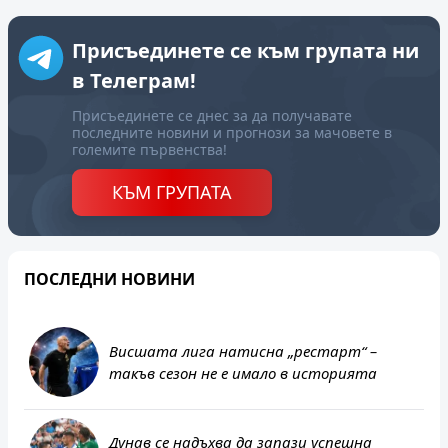
Присъединете се към групата ни
в Телеграм!
Присъединете се днес за да получавате
последните новини и прогнози за мачовете в
големите първенства!
КЪМ ГРУПАТА
ПОСЛЕДНИ НОВИНИ
Висшата лига натисна „рестарт“ –
такъв сезон не е имало в историята
Дунав се надъхва да запази успешна