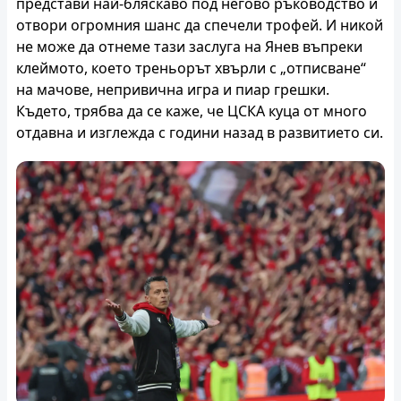
представи най-бляскаво под негово ръководство и
отвори огромния шанс да спечели трофей. И никой
не може да отнеме тази заслуга на Янев въпреки
клеймото, което треньорът хвърли с „отписване“
на мачове, непривична игра и пиар грешки.
Където, трябва да се каже, че ЦСКА куца от много
отдавна и изглежда с години назад в развитието си.