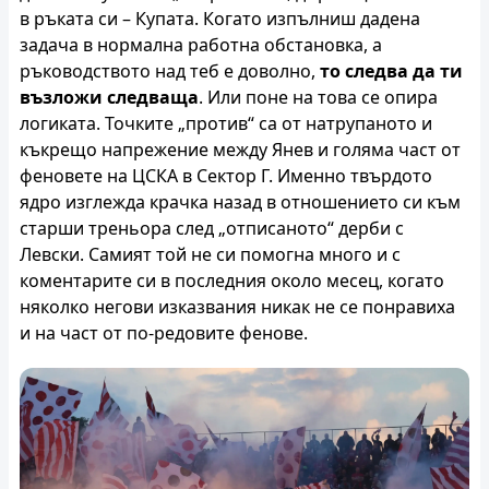
в ръката си – Купата. Когато изпълниш дадена
задача в нормална работна обстановка, а
ръководството над теб е доволно,
то следва да ти
възложи следваща
. Или поне на това се опира
логиката. Точките „против“ са от натрупаното и
къкрещо напрежение между Янев и голяма част от
феновете на ЦСКА в Сектор Г. Именно твърдото
ядро изглежда крачка назад в отношението си към
старши треньора след „отписаното“ дерби с
Левски. Самият той не си помогна много и с
коментарите си в последния около месец, когато
няколко негови изказвания никак не се понравиха
и на част от по-редовите фенове.