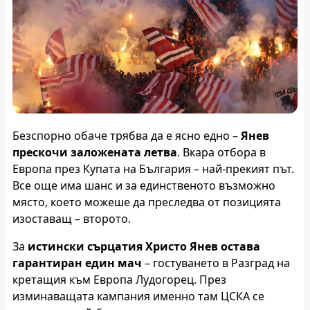
Безспорно обаче трябва да е ясно едно –
Янев
прескочи заложената летва
. Вкара отбора в
Европа през Купата на България – най-прекият път.
Все още има шанс и за единственото възможно
място, което можеше да преследва от позицията
изоставащ – второто.
За
истински сърцатия Христо
Янев остава
гарантиран един мач
– гостуването в Разград на
кретащия към Европа Лудогорец. През
изминаващата кампания именно там ЦСКА се