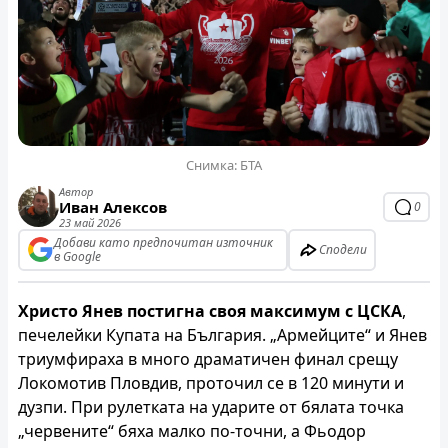
Снимка: БТА
Автор
Иван Алексов
0
23 май 2026
Добави като предпочитан източник
Сподели
в Google
Христо Янев постигна своя максимум с ЦСКА
,
печелейки Купата на България. „Армейците“ и Янев
триумфираха в много драматичен финал срещу
Локомотив Пловдив, проточил се в 120 минути и
дузпи. При рулетката на ударите от бялата точка
„червените“ бяха малко по-точни, а Фьодор