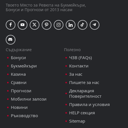
Абърдийн
Твоето Място за Ревюта на Букмейкъри,
Бонуси и Прогнози от 2013 насам
Scotland Premiership - England, 8 август 17:00
Съдържание
Полезно
Бонуси
ЧЗВ (FAQs)
Букмейкъри
Контакти
Казина
За нас
Сравни
Пишете за нас
Прогнози
Декларация
Поверителност
Мобилни залози
Правила и условия
Новини
HELP секция
Ръководство
Sitemap