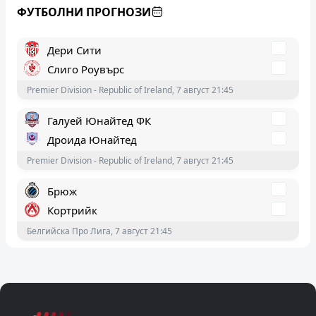
ФУТБОЛНИ ПРОГНОЗИ
А Група - България, 8 август 21:15
Дери Сити
Слиго Роувърс
Premier Division - Republic of Ireland, 7 август 21:45
Галуей Юнайтед ФК
Дроида Юнайтед
Premier Division - Republic of Ireland, 7 август 21:45
Брюж
Кортрийк
Белгийска Про Лига, 7 август 21:45
Сьонерюск
Виборг
Superligaen - Denmark, 7 август 20:00