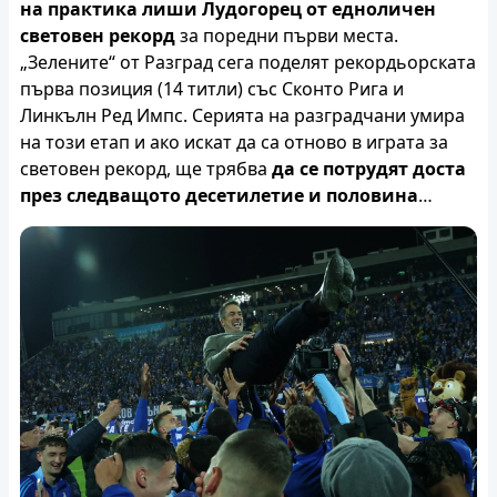
на практика лиши Лудогорец от едноличен
световен рекорд
за поредни първи места.
„Зелените“ от Разград сега поделят рекордьорската
първа позиция (14 титли) със Сконто Рига и
Линкълн Ред Импс. Серията на разградчани умира
на този етап и ако искат да са отново в играта за
световен рекорд, ще трябва
да се потрудят доста
през следващото десетилетие и половина
…