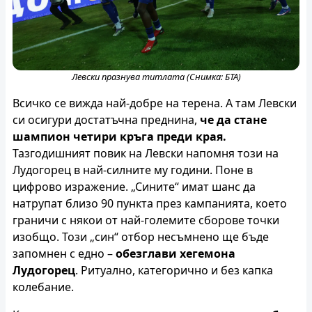
Левски празнува титлата (Снимка: БТА)
Всичко се вижда най-добре на терена. А там Левски
си осигури достатъчна преднина,
че да стане
шампион четири кръга преди края.
Тазгодишният повик на Левски напомня този на
Лудогорец в най-силните му години. Поне в
цифрово изражение. „Сините“ имат шанс да
натрупат близо 90 пункта през кампанията, което
граничи с някои от най-големите сборове точки
изобщо. Този „син“ отбор несъмнено ще бъде
запомнен с едно –
обезглави хегемона
Лудогорец
. Ритуално, категорично и без капка
колебание.