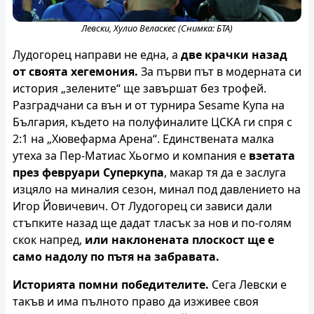
Левски, Хулио Веласкес (Снимка: БТА)
Лудогорец направи не една, а
две крачки назад
от своята хегемония.
За първи път в модерната си
история „зелените“ ще завършат без трофей.
Разградчани са вън и от турнира Sesame Купа на
България, където на полуфиналите ЦСКА ги спря с
2:1 на „Хювефарма Арена“. Единствената малка
утеха за Пер-Матиас Хьогмо и компания е
взетата
през февруари Суперкупа
, макар тя да е заслуга
изцяло на миналия сезон, минал под давлението на
Игор Йовичевич. От Лудогорец си зависи дали
стъпките назад ще дадат тласък за нов и по-голям
скок напред,
или наклонената плоскост ще е
само надолу по пътя на забравата.
Историята помни победителите.
Сега Левски е
такъв и има пълното право да изживее своя