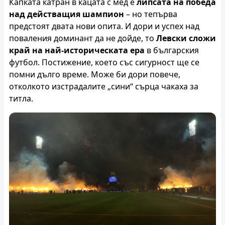
Капката катран в кацата с мед е
липсата на победа
над действащия шампион
– но тепърва
предстоят двата нови опита. И дори и успех над
поваления доминант да не дойде, то
Левски сложи
край на най-историческата ера
в българския
футбол. Постижение, което със сигурност ще се
помни дълго време. Може би дори повече,
отколкото изстрадалите „сини“ сърца чакаха за
титла.