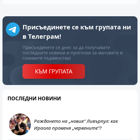
Присъединете се към групата ни
в Телеграм!
Присъединете се днес за да получавате
последните новини и прогнози за мачовете в
големите първенства!
КЪМ ГРУПАТА
ПОСЛЕДНИ НОВИНИ
Раждането на „новия“ Ливърпул: как
Ираола променя „червените“?