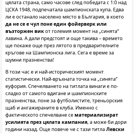
цялата страна, само часове след победата с 1:0 над
ЦСКА 1948, подпечатала шампионската купа. Едва
ли е останало населено място в България, в което
да не се е чул поне един фойерверк или
възторжен вик
от големия момент на „синята“
лавина. А дали предстоят и още такива – времето
ще покаже още през лятото в предварителните
кръгове на Шампионска лига. Сега е време за
шумни празненства!
В този час е и най-историческият момент
статистически. Най-връхната точка на „синята“
еуфория. Спечелването на титлата винаги е по-
сладко от самото вдигане и шампионските
празненства, поне за футболистите, треньорския
щаб и ангажираните в клуба. Именно с
фактическото спечелване се
материализират
усилията през цялата кампания
, а може би дори
години назад. Още повече че с тази титла
Левски