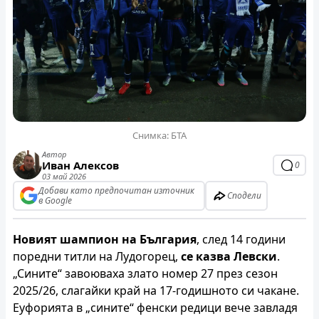
Снимка: БТА
Автор
Иван Алексов
0
03 май 2026
Добави като предпочитан източник
Сподели
в Google
Новият шампион на България
, след 14 години
поредни титли на Лудогорец,
се казва
Левски
.
„Сините“ завоюваха злато номер 27 през сезон
2025/26, слагайки край на 17-годишното си чакане.
Еуфорията в „сините“ фенски редици вече завладя