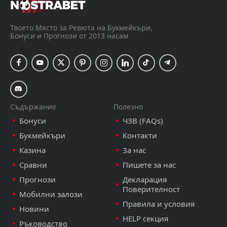
Збройовка Бърно
Слован Либерец
Твоето Място за Ревюта на Букмейкъри,
Бонуси и Прогнози от 2013 насам
Czech Liga - Czech Republic, 7 август 20:00
Съдържание
Полезно
Бонуси
ЧЗВ (FAQs)
Букмейкъри
Контакти
Казина
За нас
Сравни
Пишете за нас
Прогнози
Декларация
Поверителност
Мобилни залози
Правила и условия
Новини
HELP секция
Ръководство