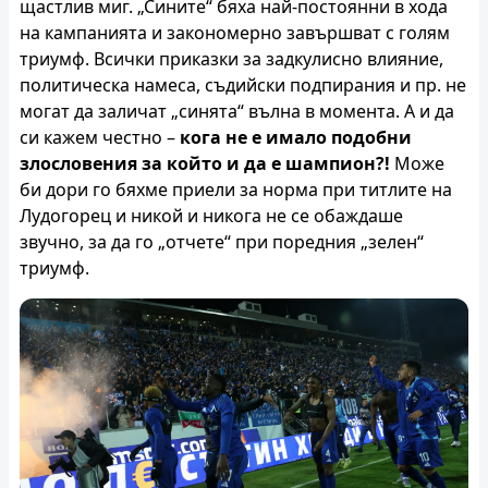
щастлив миг. „Сините“ бяха най-постоянни в хода
на кампанията и закономерно завършват с голям
триумф. Всички приказки за задкулисно влияние,
политическа намеса, съдийски подпирания и пр. не
могат да заличат „синята“ вълна в момента. А и да
си кажем честно –
кога не е имало подобни
злословения за който и да е шампион?!
Може
би дори го бяхме приели за норма при титлите на
Лудогорец и никой и никога не се обаждаше
звучно, за да го „отчете“ при поредния „зелен“
триумф.