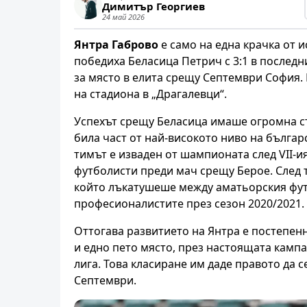
Димитър Георгиев
24 май 2026
Янтра Габрово
е само на една крачка от 
победиха Беласица Петрич с 3:1 в последни
за място в елита срещу Септември София. 
на стадиона в „Драгалевци“.
Успехът срещу Беласица имаше огромна ст
била част от най-високото ниво на българс
тимът е изваден от шампионата след VII-и
футболисти преди мач срещу Берое. След т
който лъкатушеше между аматьорския футб
професионалистите през сезон 2020/2021.
Оттогава развитието на Янтра е постепенно
и едно пето място, през настоящата камп
лига. Това класиране им даде правото да 
Септември.