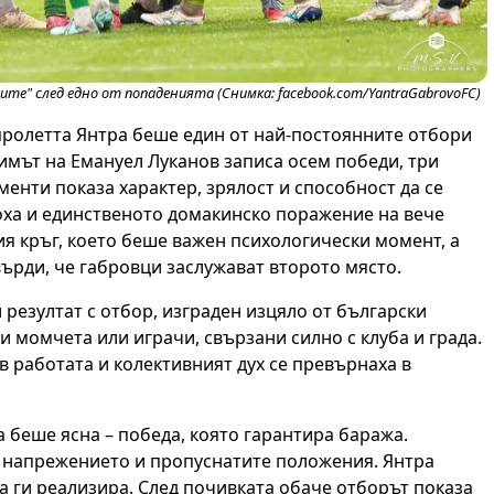
ите" след едно от попаденията (Снимка: facebook.com/YantraGabrovoFC)
 пролетта Янтра беше един от най-постоянните отбори
Тимът на Емануел Луканов записа осем победи, три
менти показа характер, зрялост и способност да се
оха и единственото домакинско поражение на вече
я кръг, което беше важен психологически момент, а
ърди, че габровци заслужават второто място.
 резултат с отбор, изграден изцяло от български
и момчета или играчи, свързани силно с клуба и града.
 работата и колективният дух се превърнаха в
 беше ясна – победа, която гарантира баража.
 напрежението и пропуснатите положения. Янтра
да ги реализира. След почивката обаче отборът показа