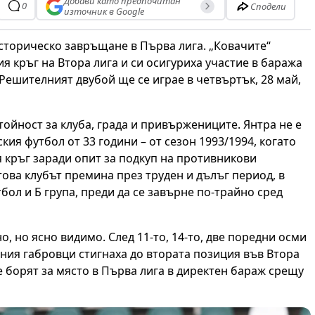
Добави като предпочитан
0
Сподели
източник в Google
историческо завръщане в Първа лига. „Ковачите“
я кръг на Втора лига и си осигуриха участие в баража
Решителният двубой ще се играе в четвъртък, 28 май,
ойност за клуба, града и привържениците. Янтра не е
кия футбол от 33 години – от сезон 1993/1994, когато
я кръг заради опит за подкуп на противникови
ова клубът премина през труден и дълъг период, в
ол и Б група, преди да се завърне по-трайно сред
, но ясно видимо. След 11-то, 14-то, две поредни осми
ания габровци стигнаха до втората позиция във Втора
се борят за място в Първа лига в директен бараж срещу