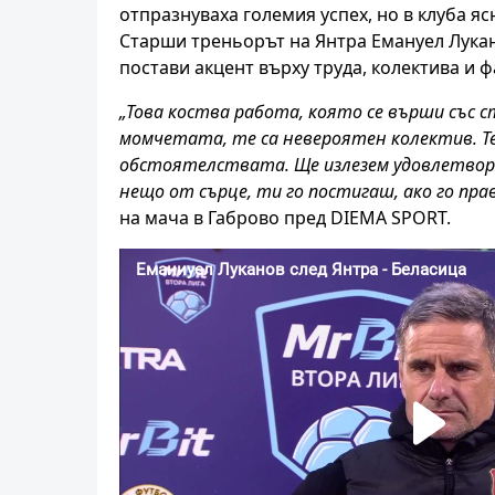
отпразнуваха големия успех, но в клуба я
Старши треньорът на Янтра Емануел Лукан
постави акцент върху труда, колектива и ф
„Това коства работа, която се върши със с
момчетата, те са невероятен колектив. Те
обстоятелствата. Ще излезем удовлетворен
нещо от сърце, ти го постигаш, ако го пр
на мача в Габрово пред DIEMA SPORT.