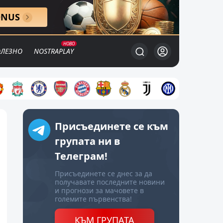
ONUS
ЛЕЗНО
NOSTRAPLAY
Присъединете се към
групата ни в
Телеграм!
Присъединете се днес за да
получавате последните новини
и прогнози за мачовете в
големите първенства!
КЪМ ГРУПАТА