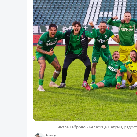
Янтра Габрово - Беласица Петрич, радост
Автор