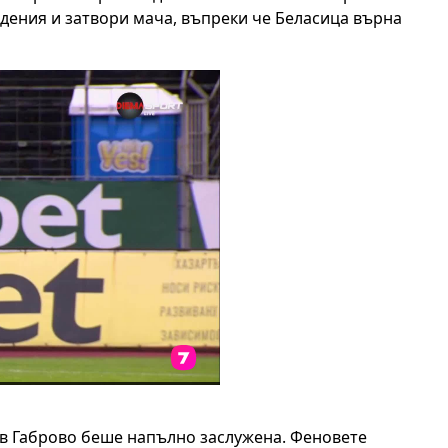
адения и затвори мача, въпреки че Беласица върна
 в Габрово беше напълно заслужена. Феновете