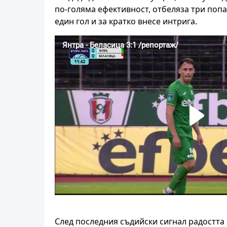
по-голяма ефективност, отбеляза три поп
един гол и за кратко внесе интрига.
След последния съдийски сигнал радостта