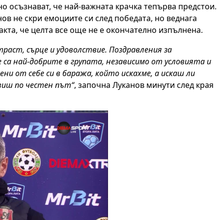
сно осъзнават, че най-важната крачка тепърва предстои.
ов не скри емоциите си след победата, но веднага
акта, че целта все още не е окончателно изпълнена.
траст, сърце и удоволствие. Поздравления за
 са най-добрите в групата, независимо от условията и
и от себе си в баража, който искахме, а искаш ли
авиш по честен път“
, започна Луканов минути след края