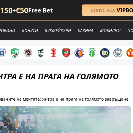
150
€50
+
Free Bet
VIPB
БОНУС КОД:
НОВИНИ
БОНУСИ
БУКМЕЙКЪРИ
КАЗИНА
МОБИЛНИ
ПО
НТРА Е НА ПРАГА НА ГОЛЯМОТО
овачите на мечтата: Янтра е на прага на голямото завръщане