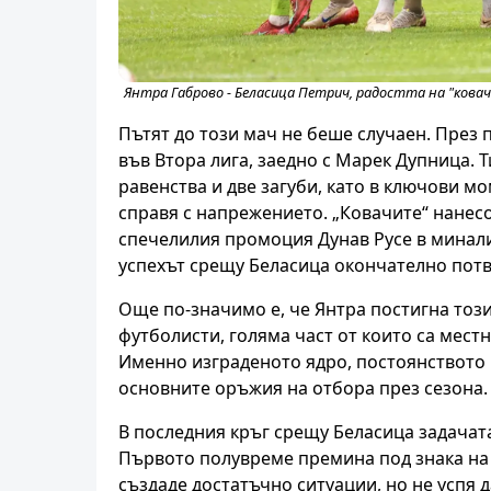
Янтра Габрово - Беласица Петрич, радостта на "ковач
Пътят до този мач не беше случаен. През
във Втора лига, заедно с Марек Дупница. 
равенства и две загуби, като в ключови мо
справя с напрежението. „Ковачите“ нанес
спечелилия промоция Дунав Русе в минали
успехът срещу Беласица окончателно потв
Още по-значимо е, че Янтра постигна този
футболисти, голяма част от които са местн
Именно изграденото ядро, постоянството в
основните оръжия на отбора през сезона.
В последния кръг срещу Беласица задачата
Първото полувреме премина под знака на
създаде достатъчно ситуации, но не успя 