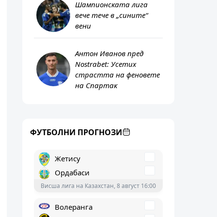
Шампионската лига
вече тече в „сините“
вени
Фарул Констанца
Антон Иванов пред
Чиксереда
Nostrabet: Усетих
Liga I - Romania, 8 август 18:30
страстта на феновете
на Спартак
Кайрат
Женис
Висша лига на Казахстан, 8 август 17:00
ФУТБОЛНИ ПРОГНОЗИ
Жетису
Ордабаси
Висша лига на Казахстан, 8 август 16:00
Волеранга
Будьо/Глимт