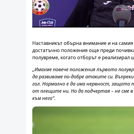
Наставникът обърна внимание и на самия 
достатъчно положения още преди почивка
полувреме, когато отборът е реализирал ш
„Имахме повече положения първото полувре
да развиваме по-добре атаките си. Въпреки
гол. Нормално е да има нервност, защото т
от плещите ни. Но да подчертая – не сме в
към него“
.