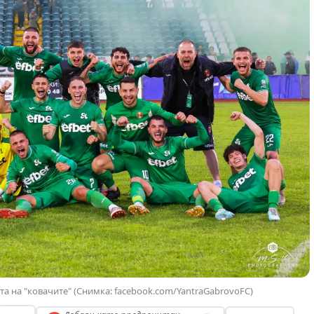
та на "ковачите" (Снимка: facebook.com/YantraGabrovoFC)