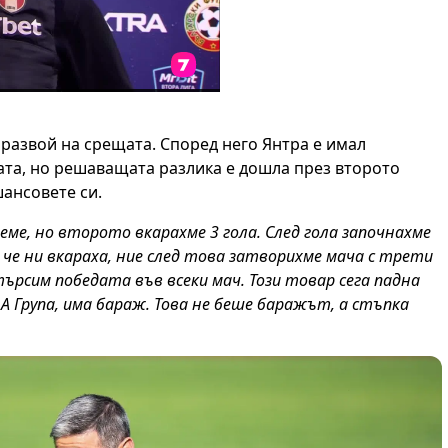
развой на срещата. Според него Янтра е имал
та, но решаващата разлика е дошла през второто
ансовете си.
ме, но второто вкарахме 3 гола. След гола започнахме
 че ни вкараха, ние след това затворихме мача с трети
ърсим победата във всеки мач. Този товар сега падна
 А Група, има бараж. Това не беше баражът, а стъпка