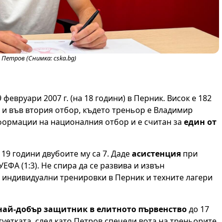
Петров (Снимка: cska.bg)
 февруари 2007 г. (на 18 години) в Перник. Висок е 182
 и във втория отбор, където треньор е Владимир
ормации на националния отбор и е считан за
един от
 19 години двубоите му са 7. Даде
асистенция
при
УЕФА (1:3). Не спира да се развива и извън
 индивидуални тренировки в Перник и техните лагери
най-добър защитник в елитното първенство
до 17
туетката, след като Петров спечели вота на треньорите