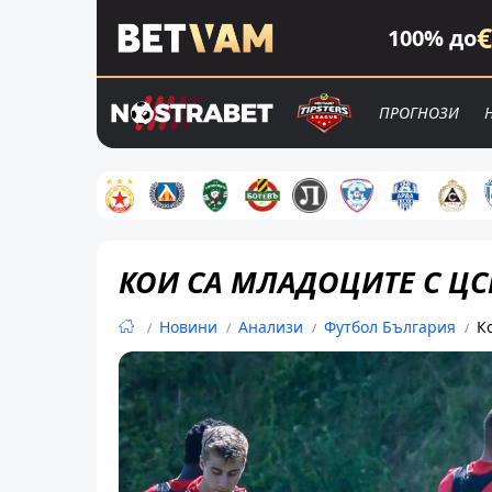
€
100% до
ПРОГНОЗИ
КОИ СА МЛАДОЦИТЕ С ЦС
Новини
Анализи
Футбол България
К