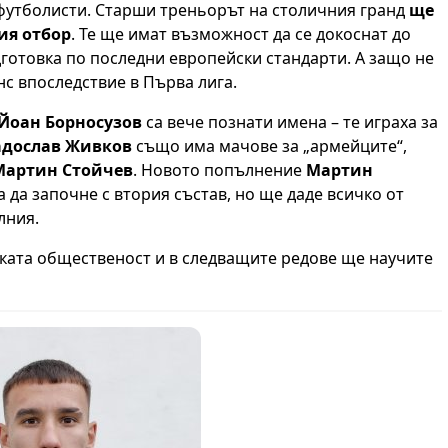
1 футболисти. Старши треньорът на столичния гранд
ще
ия отбор
. Те ще имат възможност да се докоснат до
дготовка по последни европейски стандарти. А защо не
с впоследствие в Първа лига.
Йоан Борносузов
са вече познати имена – те играха за
адослав Живков
също има мачове за „армейците“,
Мартин Стойчев
. Новото попълнение
Мартин
 да започне с втория състав, но ще даде всичко от
елния.
ката общественост и в следващите редове ще научите