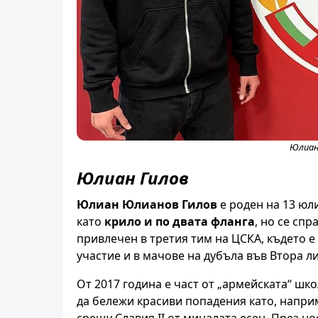
Юлиан 
Юлиан Гилов
Юлиан Юлианов Гилов
е роден на 13 юли 
като
крило и по двата фланга
, но се спр
привлечен в третия тим на ЦСКА, където 
участие и в мачове на дубъла във Втора ли
От 2017 година е част от „армейската“ шк
да бележи красиви попадения като, напри
срещу Славия II от миналата есен. През н