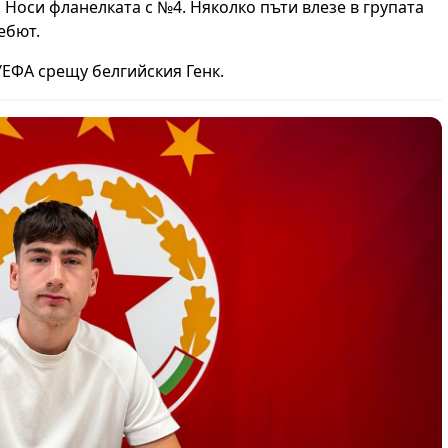
. Носи фланелката с №4. Няколко пъти влезе в групата
дебют.
УЕФА срещу белгийския Генк.