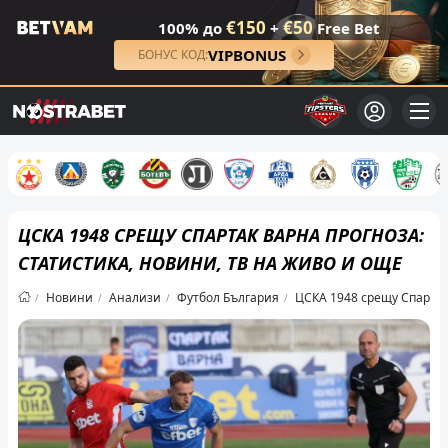
€150
€50
100% до
+
Free Bet
VIPBONUS
БОНУС КОД:
ЦСКА 1948 СРЕЩУ СПАРТАК ВАРНА ПРОГНОЗА:
СТАТИСТИКА, НОВИНИ, ТВ НА ЖИВО И ОЩЕ
Новини
Анализи
Футбол България
ЦСКА 1948 срещу Спартак