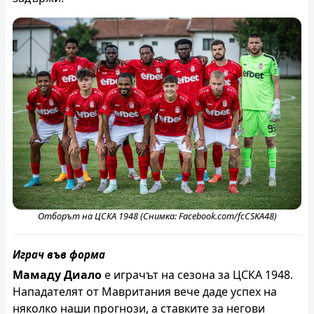
Отборът на ЦСКА 1948 (Снимка: Facebook.com/fcCSKA48)
Играч във форма
Мамаду Диало
е играчът на сезона за ЦСКА 1948.
Нападателят от Мавритания вече даде успех на
няколко наши прогнози, а ставките за негови