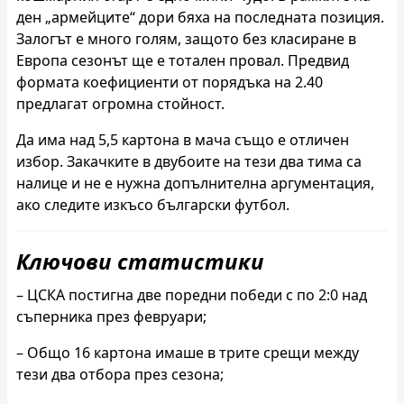
ден „армейците“ дори бяха на последната позиция.
Залогът е много голям, защото без класиране в
Европа сезонът ще е тотален провал. Предвид
формата коефициенти от порядъка на 2.40
предлагат огромна стойност.
Да има над 5,5 картона в мача също е отличен
избор. Закачките в двубоите на тези два тима са
налице и не е нужна допълнителна аргументация,
ако следите изкъсо български футбол.
Ключови статистики
– ЦСКА постигна две поредни победи с по 2:0 над
съперника през февруари;
– Общо 16 картона имаше в трите срещи между
тези два отбора през сезона;