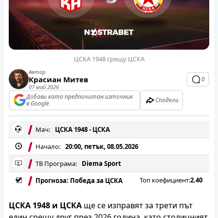
ЦСКА 1948 срещу ЦСКА
Автор
Красиан Митев
0
07 май 2026
Добави като предпочитан източник
Сподели
в Google
Мач:
ЦСКА 1948 - ЦСКА
Начало:
20:00, петък, 08.05.2026
ТВ Програма:
Diema Sport
Топ коефициент:
2.40
Прогноза: Победа за ЦСКА
ЦСКА 1948 и ЦСКА
ще се изправят за трети път
един срещу друг през 2026 година, като столичният