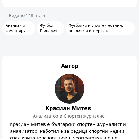
Видяно
148
пъти
Анализи и
Футбол
Футболни и спортни новини,
коментари
България
анализи и интервюта
Автор
Красиан Митев
Анализатор и Спортен журналист
Красиан Митев е български спортен журналист и
анализатор. Работил е за редица спортни медии,
сред които Топспорт, Боец, Sportnamasa и още