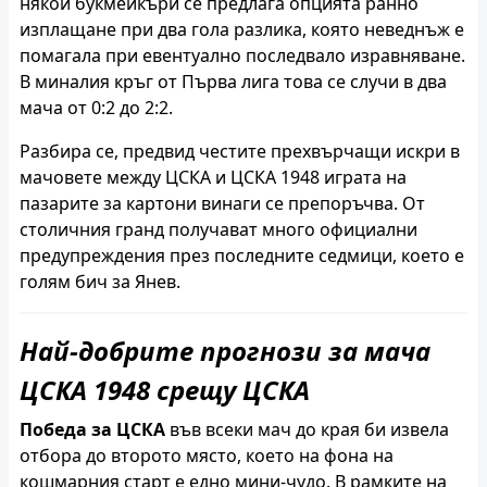
някои букмейкъри се предлага опцията ранно
изплащане при два гола разлика, която неведнъж е
помагала при евентуално последвало изравняване.
В миналия кръг от Първа лига това се случи в два
мача от 0:2 до 2:2.
Разбира се, предвид честите прехвърчащи искри в
мачовете между ЦСКА и ЦСКА 1948 играта на
пазарите за картони винаги се препоръчва. От
столичния гранд получават много официални
предупреждения през последните седмици, което е
голям бич за Янев.
Най-добрите прогнози за мача
ЦСКА 1948 срещу ЦСКА
Победа за ЦСКА
във всеки мач до края би извела
отбора до второто място, което на фона на
кошмарния старт е едно мини-чудо. В рамките на