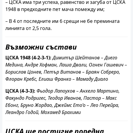
– ЦСКА има три успеха, равенство и загуба от ЦСКА
1948 в предходните пет мача помежду им;
– В 4 от последните им 6 срещи не бе премината
линията от 2,5 гола.
Възможни състави
ЦСКА 1948 (4-2-3-1):
Димитър Шейтанов – Диего
Медина, Андре Хофман, Лаша Двали, Огнен Гашевич –
Борислав Цонев, Петър Витанов – Браян Собреро,
Флоран Кребс, Елиаш Франко – Мамаду Диало
ЦСКА (4-3-3):
Фьодор Лапоухов – Анхело Мартино,
Факундо Родригес, Теодор Иванов, Пастор – Макс
Ебонг, Бруно Жордао, Джеймс Ето’о – Лео Перейра,
Леандро Годой, Мохамед Брахими
ЦСКА ще постигне поредна