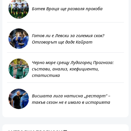
Ботев Враца ще разваля прокоба
Готов ли е Левски за големия скок?
Отговорът ще даде Кайрат
Черно море срещу Лудогорец Прогноза:
състави, анализ, коефициенти,
статистика
Висшата лига натисна „рестарт“ –
такъв сезон не е имало в историята
Сиатъл Саундърс
Керетаро