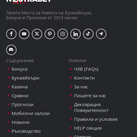
Черно Море
Лудогорец
Твоето Място за Ревюта на Букмейкъри,
Бонуси и Прогнози от 2013 насам
А Група - България, 9 август 19:00
Съдържание
Полезно
Бонуси
ЧЗВ (FAQs)
Букмейкъри
Контакти
Казина
За нас
Сравни
Пишете за нас
Прогнози
Декларация
Поверителност
Мобилни залози
Правила и условия
Новини
HELP секция
Ръководство
Sitemap