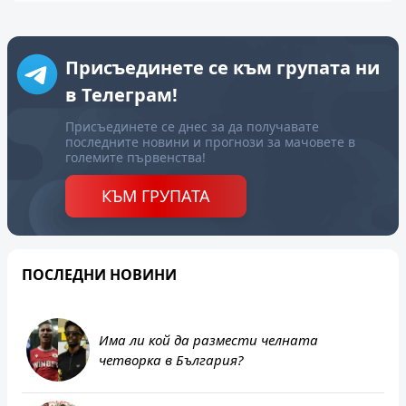
Присъединете се към групата ни
в Телеграм!
Присъединете се днес за да получавате
последните новини и прогнози за мачовете в
големите първенства!
КЪМ ГРУПАТА
ПОСЛЕДНИ НОВИНИ
Има ли кой да размести челната
четворка в България?