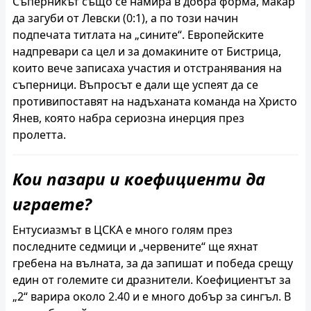
Съперникът също се намира в добра форма, макар
да загуби от Левски (0:1), а по този начин
подпечата титлата на „сините“. Европейските
надпревари са цел и за домакините от Бистрица,
които вече записаха участия и отстранявания на
съперници. Въпросът е дали ще успеят да се
противипоставят на надъханата команда на Христо
Янев, която набра сериозна инерция през
пролетта.
Кои пазари и коефициенти да
играете?
Ентусиазмът в ЦСКА е много голям през
последните седмици и „червените“ ще яхнат
гребена на вълната, за да запишат и победа срещу
един от големите си дразнители. Коефициентът за
„2“ варира около 2.40 и е много добър за сингъл. В