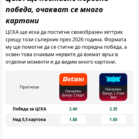
победа, очакват се много
картони
ЦСКА ще иска да постигне своеобразен хеттрик
срещу този съперник през 2026 година. Формата
му ще помогне да се стигне до поредна победа, а
освен това очаквам нервите да вземат връх в
отделни моменти и да видим много картони.
Прогноза
Начален
Начален
бонус с Free
Бонус Спорт
Bet
Победа за ЦСКА
2.40
2.35
Над 5,5 картона
1.88
1.85