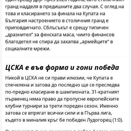
гранд надделя в предишните два случая. С оглед на
това и класирането за финала на Купата на
България настроението в столичния гранд е
приповдигнато. Сблъсъкът е срещу типичен
„дразнител“ за фенската маса, чиито финансов
благодетел не спира да захапва „армейците“ в
социалните мрежи.
ЦСКА е във форма и гони победа
Никой в ЦСКА не си прави илюзии, че Купата е
спечелена и затова до последно ще се преследва
по-предно класиране в шампионата. 31-кратният
първенец няма право да пропусне европейските
клубни турнири за трети пореден сезон. Именно
затова се впрягат всички сили и в Първа лига,
където в миналия кръг бе победен Лудогорец (1:0).