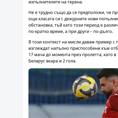
изпълнителите на терена.
Не е трудно също да се предположи, че 
още класата си с дежурните нови попълнен
обстановка, тъй като този период е разли
по-кратко време, а при други – по-дълго.
В този контекст на мисли давам пример с
изглеждат напълно приспособени към отбо
17 мача до момента през пролетта, като в
Беларус вкара и 2 гола.