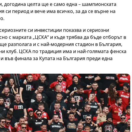
и, догодина целта ще е само една – шампионската
 си период и вече има всичко, за да се върне на
о.
 сериозните си инвестиции показва и сериозни
сно с марката „ЦСКА“ и къде трябва да бъде отборът в
ще разполага и с най-модерния стадион в България,
ни клуб. ЦСКА по традиция има и най-голямата фенска
 и във финала за Купата на България преди една