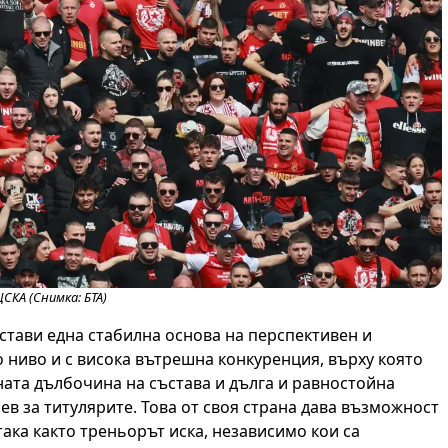
ЦСКА (Снимка: БТА)
стави една стабилна основа на перспективен и
 ниво и с висока вътрешна конкуренция, върху която
ната дълбочина на състава и дълга и равностойна
ев за титулярите. Това от своя страна дава възможност
така както треньорът иска, независимо кои са