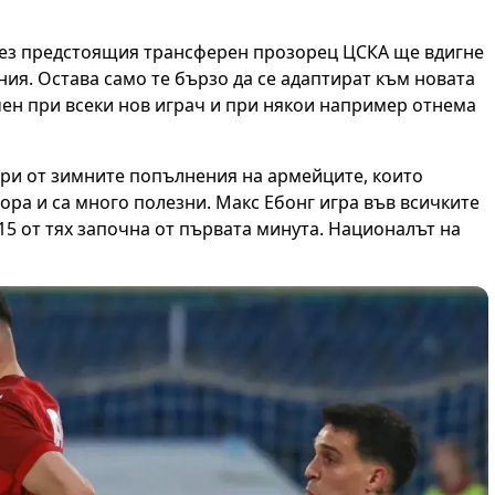
през предстоящия трансферен прозорец ЦСКА ще вдигне
ия. Остава само те бързо да се адаптират към новата
чен при всеки нов играч и при някои например отнема
 три от зимните попълнения на армейците, които
ра и са много полезни. Макс Ебонг игра във всичките
 15 от тях започна от първата минута. Националът на