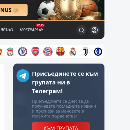
ONUS
ЛЕЗНО
NOSTRAPLAY
Присъединете се към
групата ни в
Телеграм!
Присъединете се днес за да
получавате последните новини
и прогнози за мачовете в
големите първенства!
КЪМ ГРУПАТА