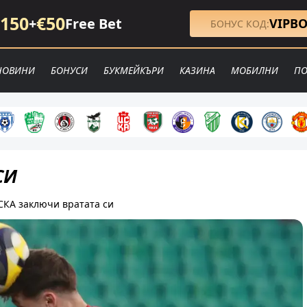
150
€50
+
Free Bet
VIPB
БОНУС КОД:
НОВИНИ
БОНУСИ
БУКМЕЙКЪРИ
КАЗИНА
МОБИЛНИ
ПО
СИ
СКА заключи вратата си