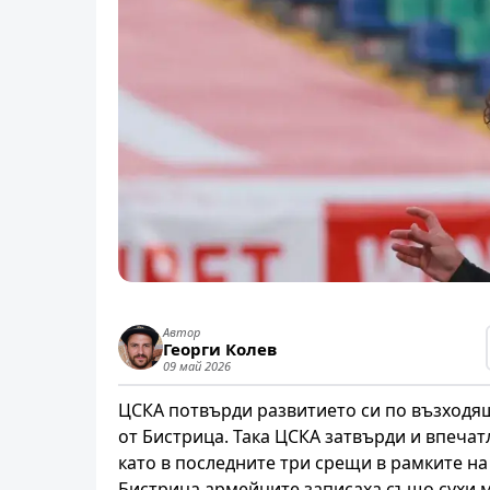
Автор
Георги Колев
09 май 2026
ЦСКА потвърди развитието си по възходяща
от Бистрица. Така ЦСКА затвърди и впечат
като в последните три срещи в рамките на
Бистрица армейците записаха също сухи 