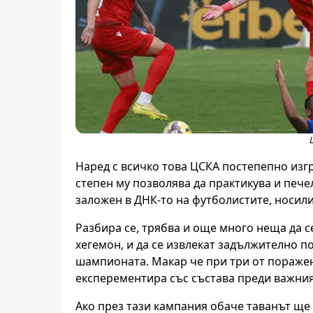
Наред с всичко това ЦСКА постепепно изгр
степен му позволява да практикува и пече
заложен в ДНК-то на футболистите, носили
Разбира се, трябва и още много неща да с
хегемон, и да се извлекат задължително по
шампионата. Макар че при три от поражен
експерементира със състава преди важния
Ако през тази кампания обаче таванът ще 