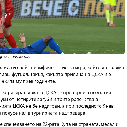
ЦСКА (Снимка: БТА)
ажда и свой специфичен стил на игра, който до голяма
ливш футбол. Такъв, какъвто прилича на ЦСКА и е
 екипа му през годините.
е коригират, докато ЦСКА се превърне в познатия
уки от четирите загуби и трите равенства в
ията ЦСКА не бе надигран, а при последното Янев
 полуфинал в турнирната надпревара.
е спечелването на 22-рата Купа на страната, медал и