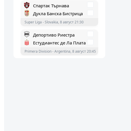
Депортиво Риестра
Естудиантес де Ла Плата
Primera Division - Argentina, 8 август 20:45
Стандард Лиеж
Серкъл Брюж
Белгийска Про Лига, 8 август 19:15
Яро
Вааса ВПС
Veikkausliiga - Finland, 8 август 19:00