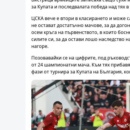
за Купата и последвалата победа над тях в
ЦСКА вече е втори в класирането и може с
не остават достатъчно мачове, за да дого
осем кръга на първенството, в които босн
силите си, за да остави лошо наследство 
нагоре.
Позовавайки се на цифрите, под ръководс
от 24 шампионатни мача. Към тях прибав
фази от турнира за Купата на България, ко