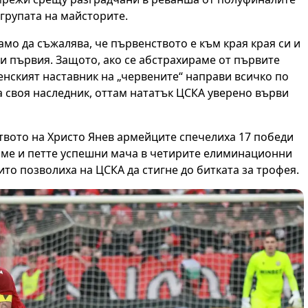
 групата на майсторите.
амо да съжалява, че първенството е към края края си и
ни първия. Защото, ако се абстрахираме от първите
енският наставник на „червените“ направи всичко по
на своя наследник, оттам нататък ЦСКА уверено върви
твото на Христо Янев армейците спечелиха 17 победи
яме и петте успешни мача в четирите елиминационни
ито позволиха на ЦСКА да стигне до битката за трофея.