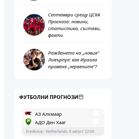
Септември срещу ЦСКА
Прогноза: новини,
статистика, състави,
факти
Септември София
Раждането на „новия“
Ливърпул: как Ираола
ЦСКА
променя „червените“?
А Група - България, 9 август 21:15
АЗ Алкмаар
АДО Ден Хааг
ФУТБОЛНИ ПРОГНОЗИ
Eredivisie - Netherlands, 8 август 22:00
Спартак Търнава
Дукла Банска Бистрица
Super Liga - Slovakia, 8 август 21:30