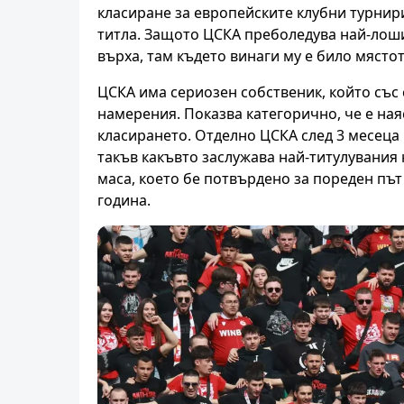
класиране за европейските клубни турнир
титла. Защото ЦСКА преболедува най-лошия
върха, там където винаги му е било мястот
ЦСКА има сериозен собственик, който със
намерения. Показва категорично, че е ная
класирането. Отделно ЦСКА след 3 месеца 
такъв какъвто заслужава най-титулувания 
маса, което бе потвърдено за пореден път
година.