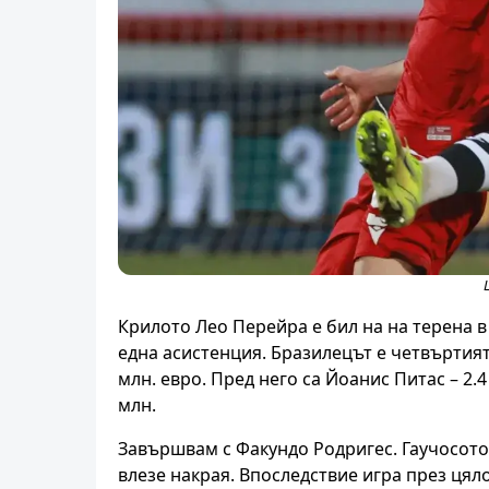
Крилото Лео Перейра е бил на на терена в
една асистенция. Бразилецът е четвъртият 
млн. евро. Пред него са Йоанис Питас – 2.4
млн.
Завършвам с Факундо Родригес. Гаучосото
влезе накрая. Впоследствие игра през цяло