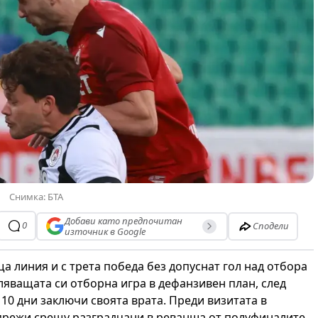
Снимка: БТА
Добави като предпочитан
0
Сподели
източник в Google
 линия и с трета победа без допуснат гол над отбора
ляващата си отборна игра в дефанзивен план, след
 10 дни заключи своята врата. Преди визитата в
мрежи срещу разградчани в реванша от полуфиналите