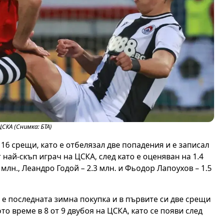
ЦСКА (Снимка: БТА)
 16 срещи, като е отбелязал две попадения и е записал
най-скъп играч на ЦСКА, след като е оценяван на 1.4
 млн., Леандро Годой – 2.3 млн. и Фьодор Лапоухов – 1.5
 е последната зимна покупка и в първите си две срещи
то време в 8 от 9 двубоя на ЦСКА, като се появи след