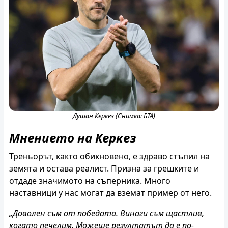
Душан Керкез (Снимка: БТА)
Мнението на Керкез
Треньорът, както обикновено, е здраво стъпил на
земята и остава реалист. Призна за грешките и
отдаде значимото на съперника. Много
наставници у нас могат да вземат пример от него.
„Доволен съм от победата. Винаги съм щастлив,
когато печелим. Можеше резултатът да е по-