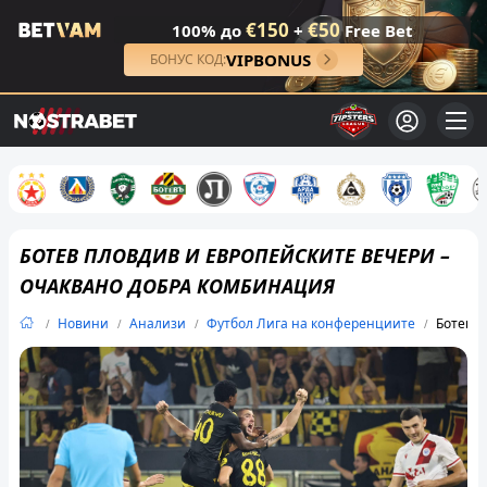
€150
€50
100% до
+
Free Bet
VIPBONUS
БОНУС КОД:
БОТЕВ ПЛОВДИВ И ЕВРОПЕЙСКИТЕ ВЕЧЕРИ –
ОЧАКВАНО ДОБРА КОМБИНАЦИЯ
Новини
Анализи
Футбол Лига на конференциите
Ботев П