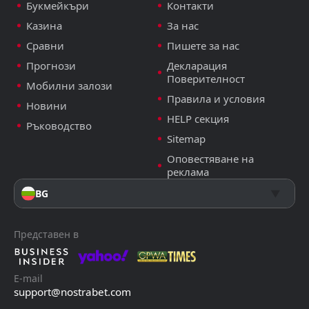
Букмейкъри
Контакти
Казина
За нас
Сравни
Пишете за нас
Прогнози
Декларация
Поверителност
Мобилни залози
Правила и условия
Новини
HELP секция
Ръководство
Sitemap
Оповестяване на
реклама
BG
Представен в
E-mail
support@nostrabet.com