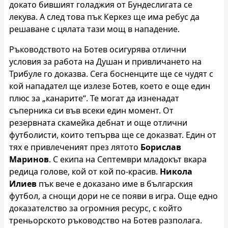
докато бившият голаджия от Бундеслигата се
лекува. А след това пък Керкез ще има ребус да
решаване с цялата тази мощ в нападение.
Ръководството на Ботев осигурява отлични
условия за работа на Душан и привличането на
Трибуле го доказва. Сега босненците ще се чудят с
кой нападател ще излезе Ботев, което е още един
плюс за „канарите“. Те могат да изненадат
съперника си във всеки един момент. От
резервната скамейка дебнат и още отлични
футболисти, които тепърва ще се доказват. Един от
тях е привлеченият през лятото
Борислав
Маринов
. С екипа на Септември младокът вкара
редица голове, кой от кой по-красив.
Никола
Илиев
пък вече е доказано име в българския
футбол, а снощи дори не се появи в игра. Още едно
доказателство за огромния ресурс, с който
треньорското ръководство на Ботев разполага.