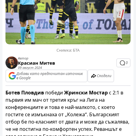
Снимка: БТА
Автор
Красиан Митев
0
09 август 2024
Добави като предпочитан източник
Сподели
в Google
Ботев Пловдив
победи
Жрински Мостар
с 2:1 в
първия им мач от третия кръг на Лига на
конференциите и това е най-малкото, с което
гостите се измъкнаха от „Колежа“. Българският
отбор бе по-класният от двата и може да съжалява,
че не постигна по-комфортен успех. Реваншът е