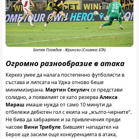
Ботев Пловдив - Жрински (Снимка: БТА)
Огромно разнообразие в атака
Керкез умее да налага постепенно футболисти в
състава и липсата на Уджа отново беше
минимизирана.
Мартин Секулич
се представи
солидно, а появилият се като резерва
Алекса
Мараш
имаше нужда от само 10 минути да
отбележи дебютен гол с екипа на „жълто-черните“.
Не бива да забравяме и за привлечения преди
часове
Вини Трибуле
. Бившият нападател на
Берое ще засили още конкуренцията в атака,