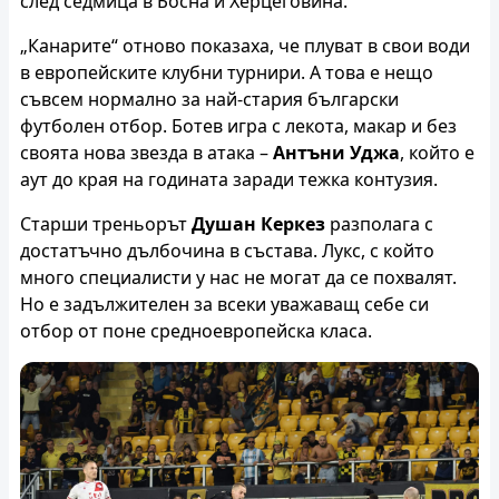
след седмица в Босна и Херцеговина.
„Канарите“ отново показаха, че плуват в свои води
в европейските клубни турнири. А това е нещо
съвсем нормално за най-стария български
футболен отбор. Ботев игра с лекота, макар и без
своята нова звезда в атака –
Антъни Уджа
, който е
аут до края на годината заради тежка контузия.
Старши треньорът
Душан Керкез
разполага с
достатъчно дълбочина в състава. Лукс, с който
много специалисти у нас не могат да се похвалят.
Но е задължителен за всеки уважаващ себе си
отбор от поне средноевропейска класа.