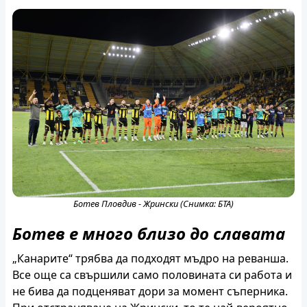
Ботев Пловдив - Жрински (Снимка: БТА)
Ботев е много близо до славата
„Канарите“ трябва да подходят мъдро на реванша.
Все още са свършили само половината си работа и
не бива да подценяват дори за момент съперника.