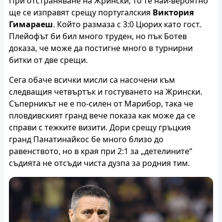
При отстраняване на Жрински, то те най-вероятно
ще се изправят срещу португалския
Виктория
Гимараеш
. Който размаза с 3:0 Цюрих като гост.
Плейофът би бил много труден, но пък Ботев
доказа, че може да постигне много в турнирни
битки от две срещи.
Сега обаче всички мисли са насочени към
следващия четвъртък и гостуването на Жрински.
Съперникът не е по-силен от Марибор, така че
пловдивският гранд вече показа как може да се
справи с тежките визити. Дори срещу гръцкия
гранд Панатинайкос бе много близо до
равенството, но в края при 2:1 за „детелините“
съдията не отсъди чиста дузпа за родния тим.