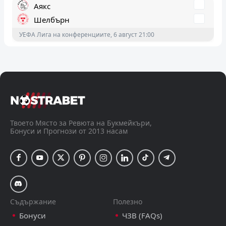
Аякс
Шелбърн
УЕФА Лига на конференциите, 6 август 21:00
Твенте
Дунайска Стреда
УЕФА Лига на конференциите, 6 август 21:00
Бейтар Йерусалим
Аустрия Виена
Твоето Място за Ревюта на Букмейкъри,
Бонуси и Прогнози от 2013 насам
УЕФА Лига на конференциите, 6 август 20:30
Съдържание
Полезно
Бонуси
ЧЗВ (FAQs)