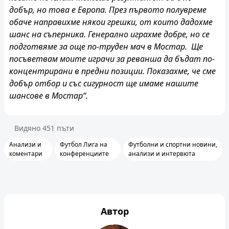
добър, но това е Европа. През първото полувреме
обаче направихме някои грешки, от които дадохме
шанс на съперника. Генерално играхме добре, но се
подготвяме за още по-труден мач в Мостар. Ще
посъветвам моите играчи за реванша да бъдат по-
концентрирани в предни позиции. Показахме, че сме
добър отбор и със сигурност ще имаме нашите
шансове в Мостар“.
Видяно
451
пъти
Анализи и
Футбол Лига на
Футболни и спортни новини,
коментари
конференциите
анализи и интервюта
Автор