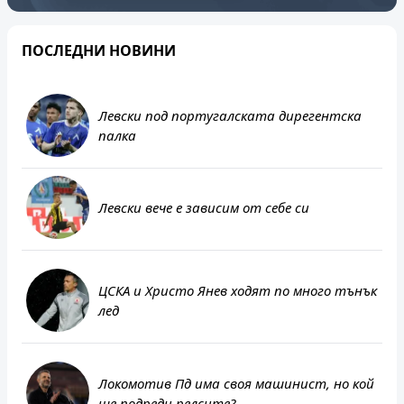
ПОСЛЕДНИ НОВИНИ
Левски под португалската дирегентска
палка
Левски вече е зависим от себе си
ЦСКА и Христо Янев ходят по много тънък
лед
Локомотив Пд има своя машинист, но кой
ще подреди релсите?