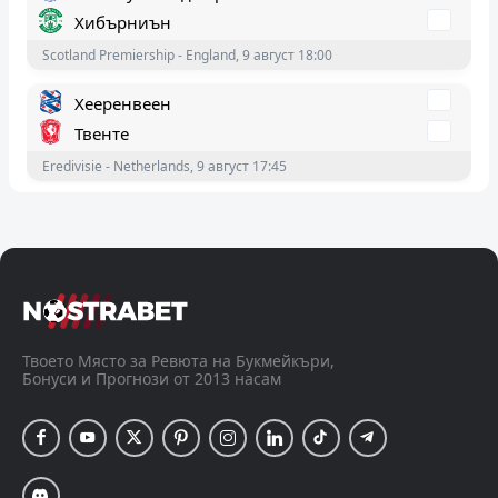
Хибърниън
Scotland Premiership - England, 9 август 18:00
Хееренвеен
Твенте
Eredivisie - Netherlands, 9 август 17:45
Хартс
Дънди Юнайтед
Scotland Premiership - England, 9 август 17:00
Мъдъруел
ФК Фолкърк
Твоето Място за Ревюта на Букмейкъри,
Бонуси и Прогнози от 2013 насам
Scotland Premiership - England, 9 август 17:00