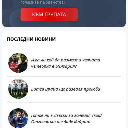
големите първенства!
КЪМ ГРУПАТА
ПОСЛЕДНИ НОВИНИ
Има ли кой да размести челната
четворка в България?
Ботев Враца ще разваля прокоба
Готов ли е Левски за големия скок?
Отговорът ще даде Кайрат