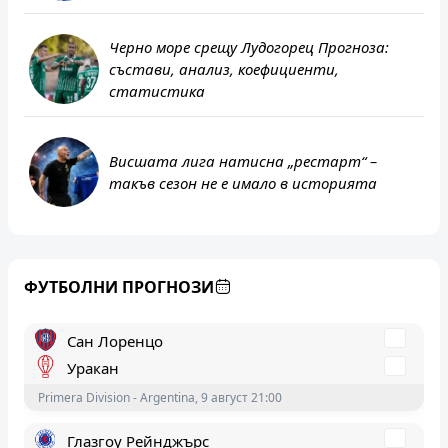
Черно море срещу Лудогорец Прогноза:
състави, анализ, коефициенти,
статистика
Висшата лига натисна „рестарт“ –
такъв сезон не е имало в историята
Марибор
Копер
ФУТБОЛНИ ПРОГНОЗИ
1. SNL - Slovenia, 9 август 21:15
Сан Лоренцо
Уракан
Primera Division - Argentina, 9 август 21:00
Глазгоу Рейнджърс