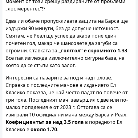
момент от този срещу раздираните от проблеми
„лос меренгес“!?
Едва ли обаче пропускливата защита на Барса ще
издържи 90 минути, без да допусне неточност.
Смятам, че Реал ще успее да вкара поне един
почетен гол, макар че шансовете да загуби са
огромни. Ставката за
„гол/гол“ е скромното 1.33
.
Все пак изглежда изключително сигурна база, на
която да се стъпи като залог.
Интересни са пазарите за под и над голове.
Справка с последните мачове в изданието Ел
Класико показва, че най-често падат по повече от
три гола. Последният мач, завършил с две или по-
малко попадения е от 2023 г. Оттогава са се
изиграли 10 официални мача между Барса и Реал.
Коефициентът за над 3.5 гола
в поредното Ел
Класико е
около 1.70
.