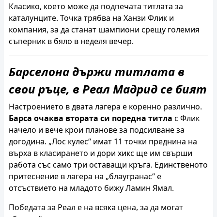
Класико, което може да подпечата титлата за
каталунците. Точка трябва на Ханзи Флик и
компания, за да станат шампиони срещу големия
съперник в бяло в неделя вечер.
Барселона държи титлата в
свои ръце, в Реал Мадрид се бият
Настроението в двата лагера е коренно различно.
Барса очаква втората си поредна титла
с Флик
начело и вече крои планове за подсилване за
догодина. „Лос кулес“ имат 11 точки преднина на
върха в класирането и дори хикс ще им свърши
работа със само три оставащи кръга. Единственото
притеснение в лагера на „блаугранас“ е
отсъствието на младото бижу Ламин Ямал.
Победата за Реал е на всяка цена, за да могат