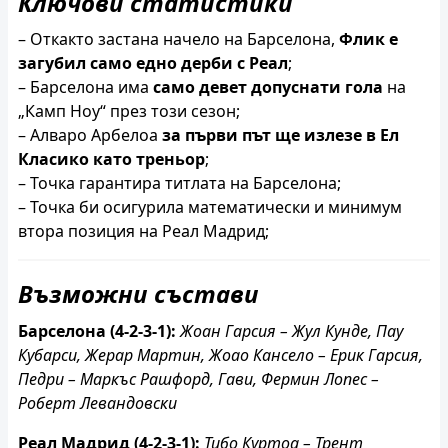
Ключови статистики
– Откакто застана начело на Барселона,
Флик е
загубил само едно дерби с Реал
;
– Барселона има
само девет допуснати гола
на
„Камп Ноу“ през този сезон;
– Алваро Арбелоа
за първи път ще излезе в Ел
Класико като треньор
;
– Точка гарантира титлата на Барселона;
– Точка би осигурила математически и минимум
втора позиция на Реал Мадрид;
Възможни състави
Барселона (4-2-3-1):
Жоан Гарсия – Жул Кунде, Пау
Кубарси, Жерар Мартин, Жоао Кансело – Ерик Гарсия,
Педри – Маркъс Рашфорд, Гави, Фермин Лопес –
Роберт Левандовски
Реал Мадрид (4-2-3-1):
Тибо Куртоа – Трент