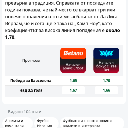
превърна в традиция. Справката от последните
години показва, че най-често се вкарват три или
повече попадения в този мегасблъсък от Ла Лига.
Вярвам, че и сега ще е така на „Камп Ноу“, като
коефициентът за висока линия попадения е
около
1.70
.
Прогноза
Начален
Начален
бонус с Free
Бонус Спорт
Bet
Победа за Барселона
1.65
1.70
Над 3.5 гола
1.67
1.66
Видяно
104
пъти
Анализи и
Футбол
Футболни и спортни новини,
коментари
Испания
анализи и интервюта