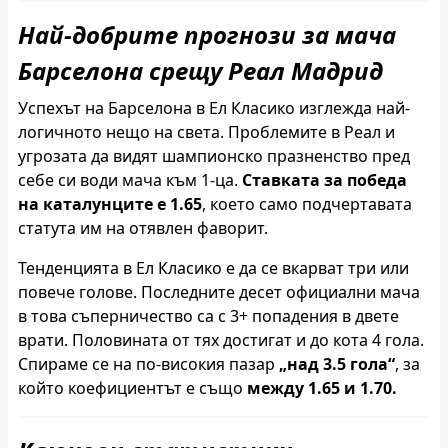
Най-добрите прогнози за мача
Барселона срещу Реал Мадрид
Успехът на Барселона в Ел Класико изглежда най-
логичното нещо на света. Проблемите в Реал и
угрозата да видят шампионско празненство пред
себе си води мача към 1-ца.
Ставката за победа
на каталунците е 1.65
, което само подчертавата
статута им на отявлен фаворит.
Тенденцията в Ел Класико е да се вкарват три или
повече голове. Последните десет официални мача
в това съперничество са с 3+ попадения в двете
врати. Половината от тях достигат и до кота 4 гола.
Спираме се на по-високия пазар
„над 3.5 гола“
, за
който коефициентът е също
между 1.65 и 1.70.