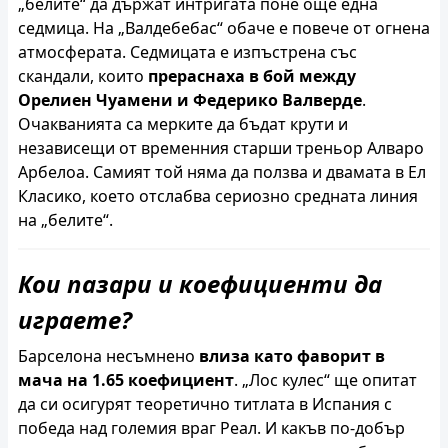
„белите“ да държат интригата поне още една
седмица. На „Валдебебас“ обаче е повече от огнена
атмосферата. Седмицата е изпъстрена със
скандали, които
прераснаха в бой между
Орелиен Чуамени и Федерико Валверде
.
Очакванията са мерките да бъдат крути и
независещи от временния старши треньор Алваро
Арбелоа. Самият той няма да ползва и двамата в Ел
Класико, което отслабва сериозно средната линия
на „белите“.
Кои пазари и коефициенти да
играете?
Барселона несъмнено
влиза като фаворит в
мача на 1.65 коефициент
. „Лос кулес“ ще опитат
да си осигурят теоретично титлата в Испания с
победа над големия враг Реал. И какъв по-добър