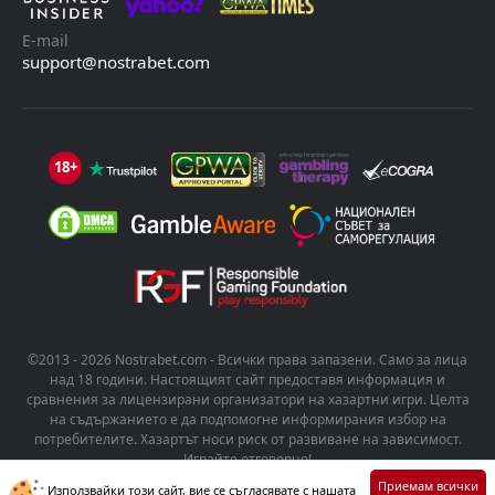
E-mail
support@nostrabet.com
18+
©2013 - 2026 Nostrabet.com - Всички пpaвa зaпaзeни. Само за лица
над 18 години. Настоящият сайт предоставя информация и
сравнения за лицензирани организатори на хазартни игри. Целта
на съдържанието е да подпомогне информирания избор на
потребителите. Хазартът носи риск от развиване на зависимост.
Играйте отговорно!
Приемам всички
Използвайки този сайт, вие се съгласявате с нашата