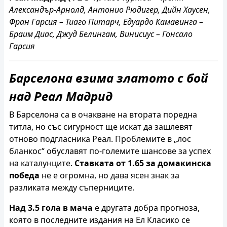
Александър-Арнолд, Антонио Рюдигер, Дийн Хаусен,
Фран Гарсия – Тиаго Питарч, Едуардо Камавинга –
Браим Диас, Джуд Белингам, Винисиус – Гонсало
Гарсия
Барселона взима златото с бой
над Реал Мадрид
В Барселона са в очакване на втората поредна
титла, но със сигурност ще искат да зашлевят
отново подгласника Реал. Проблемите в „лос
бланкос“ обуславят по-големите шансове за успех
на каталунците.
Ставката от 1.65 за домакинска
победа
не е огромна, но дава ясен знак за
разликата между съперниците.
Над 3.5 гола в мача
е другата добра прогноза,
която в последните издания на Ел Класико се