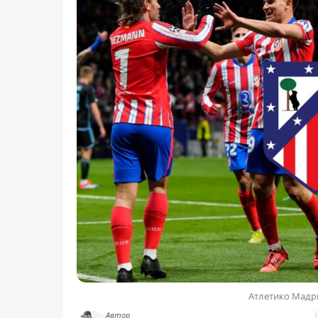
Атлетико Мадри
Автор