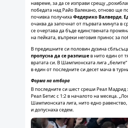
навреме, за да се изправи срещу „рохибла
победата над Райо Валекано, отново ще по
почивка получиха
Федерико Валверде
,
Е
очаква да започнат от първата минута в с
се очертава да бъде единствената промян
на пейката, въпреки неговия принос за п
В предишните си половин дузина сблъсъци
пропусна да се разпише
в нито един от т
вратата си. В Шампионската лига „белите“ 
в един от последните си десет мача в турн
Форма на отбора
В последните си шест среши Реал Мадрид
Реал Бетис с 1:2 в началото на месеца. „Ло
Шампионската лига, нито едно равенство, 
и допуснаха седем.