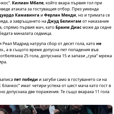
нкос“.
Килиан Мбапе
, който вкара първия гол при
веде атаката за гостуващия отбор. През уикенда
дуардо Камавинга
и
Ферлан Менди
, но и тримата се
ряда, а завръщането на
Джуд Белингам
от наказание
а, спрямо първия мач, като
Браим Диас
може да седне
обедата миналата седмица.
 Реал Мадрид натрупа сбор от десет гола, като
не
ях., а в същото време допусна пет попадения във
отбелязаха 25 гола, допуснаха 15 и запази „суха“ мрежа
ира.
 записа
пет победи
и загуби само в гостуването си на
с бланкос“ имат четири успеха от шест мача като гост в
но допуснаха две поражения. Те също вкараха 11 гола