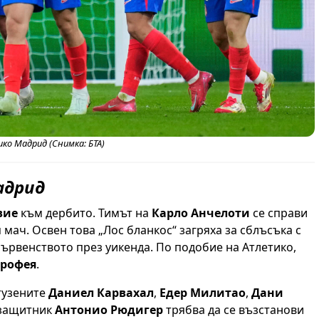
ко Мадрид (Снимка: БТА)
адрид
вие
към дербито. Тимът на
Карло Анчелоти
се справи
я мач. Освен това „Лос бланкос“ загряха за сблъсъка с
 първенството през уикенда. По подобие на Атлетико,
трофея
.
тузените
Даниел Карвахал
,
Едер Милитао
,
Дани
 защитник
Антонио Рюдигер
трябва да се възстанови