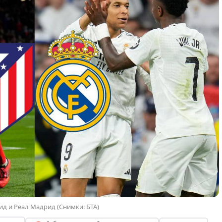
д и Реал Мадрид (Снимки: БТА)