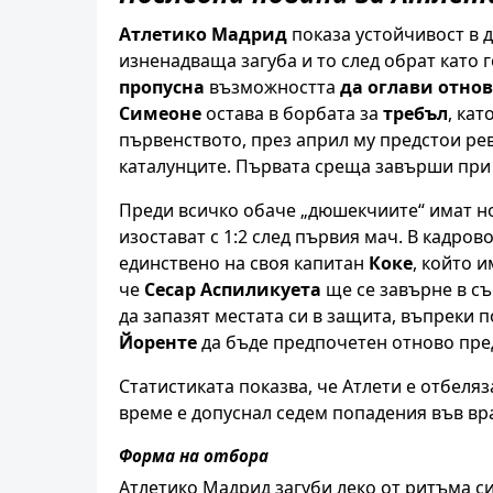
Атлетико Мадрид
показа устойчивост в д
изненадваща загуба и то след обрат като г
пропусна
възможността
да оглави отно
Симеоне
остава в борбата за
требъл
, кат
първенството, през април му предстои ре
каталунците. Първата среща завърши при 
Преди всичко обаче „дюшекчиите“ имат но
изостават с 1:2 след първия мач. В кадро
единствено на своя капитан
Коке
, който 
че
Сесар Аспиликуета
ще се завърне в съ
да запазят местата си в защита, въпреки 
Йоренте
да бъде предпочетен отново пр
Статистиката показва, че Атлети е отбеляз
време е допуснал седем попадения във вра
Форма на отбора
Атлетико Мадрид загуби леко от ритъма си,