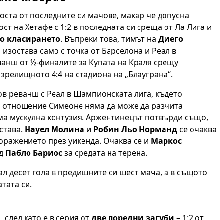
оста от последните си мачове, макар че допусна
ост на Хетафе с 1:2 в последната си среща от Ла Лига и
во класирането
. Въпреки това, тимът на
Диего
о изостава само с точка от Барселона и Реал в
ванш от ½-финалите за Купата на Краля срещу
зрелищното 4:4 на стадиона на „Блауграна“.
в реванш с Реал в Шампионската лига, където
во отношение Симеоне няма да може да разчита
има мускулна контузия. Аржентинецът потвърди също,
става.
Науел Молина
и
Робин Льо Норманд
се очаква
поражението през уикенда. Очаква се и
Маркос
ед
Пабло Бариос
за средата на терена.
ал десет гола в предишните си шест мача, а в същото
тата си.
 след като е в серия от
две поредни загуби
– 1:2 от