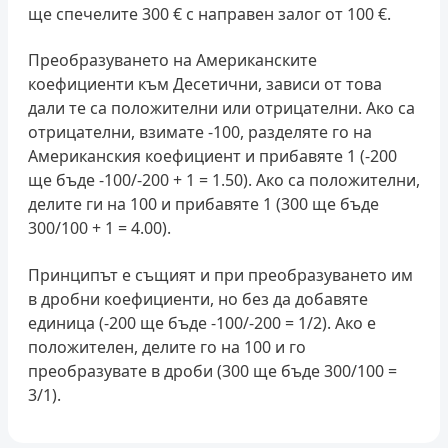
ще спечелите 300 € с направен залог от 100 €.
Преобразуването на Американските
коефициенти към Десетични, зависи от това
дали те са положителни или отрицателни. Ако са
отрицателни, взимате -100, разделяте го на
Американския коефициент и прибавяте 1 (-200
ще бъде -100/-200 + 1 = 1.50). Ако са положителни,
делите ги на 100 и прибавяте 1 (300 ще бъде
300/100 + 1 = 4.00).
Принципът е същият и при преобразуването им
в дробни коефициенти, но без да добавяте
единица (-200 ще бъде -100/-200 = 1/2). Ако е
положителен, делите го на 100 и го
преобразувате в дроби (300 ще бъде 300/100 =
3/1).