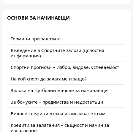
ОСНОВИ ЗА НАЧИНАЕЩИ
Термини при залозите
Въведение в Спортните залози (цялостна
информация)
Спортни прогнози – Избор, видове, успеваемост
На кой спорт да залагаме и защо?
Залози на футболни мачове за начинаещи
За бонусите – предимства и недостатъци
Видове коефициенти и изчисляването им
Кредити за залагания – същност и начин за
използване