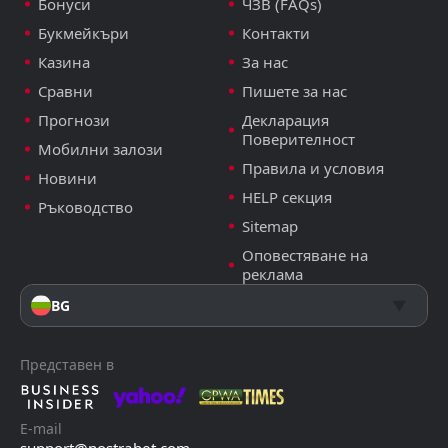
Бонуси
ЧЗВ (FAQs)
Букмейкъри
Контакти
Казина
За нас
Сравни
Пишете за нас
Прогнози
Декларация
Поверителност
Мобилни залози
Правила и условия
Новини
HELP секция
Ръководство
Sitemap
Оповестяване на
реклама
BG
Представен в
E-mail
support@nostrabet.com