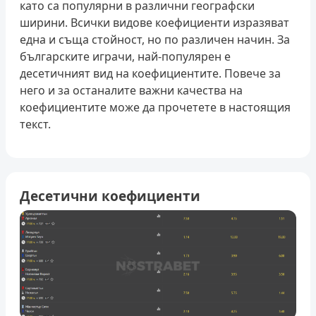
като са популярни в различни географски
ширини. Всички видове коефициенти изразяват
една и съща стойност, но по различен начин. За
българските играчи, най-популярен е
десетичният вид на коефициентите. Повече за
него и за останалите важни качества на
коефициентите може да прочетете в настоящия
текст.
Десетични коефициенти