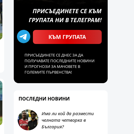
ПРИСЪЕДИНЕТЕ СЕ КЪМ
ГРУПАТА НИ В ТЕЛЕГРАМ!
КЪМ ГРУПАТА
ПРИСЪЕДИНЕТЕ СЕ ДНЕС ЗА ДА
ПОЛУЧАВАТЕ ПОСЛЕДНИТЕ НОВИНИ
И ПРОГНОЗИ ЗА МАЧОВЕТЕ В
ГОЛЕМИТЕ ПЪРВЕНСТВА!
ПОСЛЕДНИ НОВИНИ
Има ли кой да размести
челната четворка в
България?