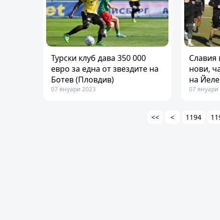
Турски клуб дава 350 000
Славия 
евро за една от звездите на
нови, ч
Ботев (Пловдив)
на Йел
07 януари 2023
07 януари
<<
<
1194
11