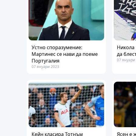
Устно споразумение:
Никола
Мартинес се нави да поеме
да блес
Португалия
07 януари
07 януари 2023
Кейн класира Тотнъм
Ясен е 