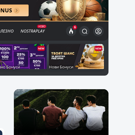
ONUS
6
ЛЕЗНО
NOSTRAPLAY
ино Бонуси
Нови Бонуси