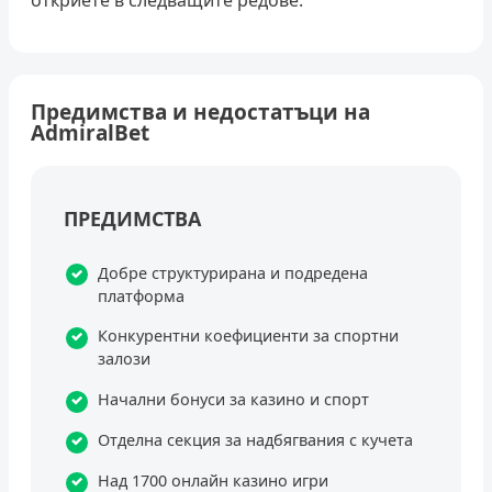
откриете в следващите редове.
Предимства и недостатъци на
AdmiralBet
ПРЕДИМСТВА
Добре структурирана и подредена
платформа
Конкурентни коефициенти за спортни
залози
Начални бонуси за казино и спорт
Отделна секция за надбягвания с кучета
Над 1700 онлайн казино игри