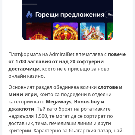
Платформата на AdmiralBet впечатлява с
повече
от 1700 заглавия от над 20 софтуерни
доставчици
, което не е присъщо за ново
онлайн казино.
Основният раздел обединява всички
слотове и
мини игри
, които са подредени в отделни
категории като
Megaways, Bonus buy и
джакпоти
. Тъй като броят на ротативките
надхвърля 1,500, те могат да се сортират по
доставчик, тема, печеливши линии и други
критерии. Характерно за българския пазар, най-