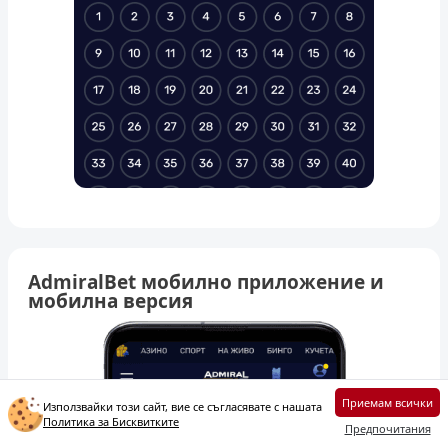
AdmiralBet мобилно приложение и
мобилна версия
Приемам всички
Използвайки този сайт, вие се съгласявате с нашата
Политика за Бисквитките
Предпочитания
ПРОГНОЗИ
МАЧОВЕ ДНЕС
ПОЛЕЗНО
НОВИ БОНУСИ