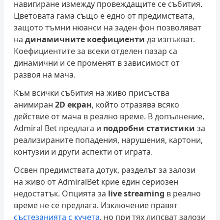
навигиране измежду провеждащите се събития.
Цветовата гама също е едно от предимствата,
защото тъмни нюанси на заден фон позволяват
на
динамичните коефициенти
да изпъкват.
Коефициентите за всеки отделен пазар са
динамични и се променят в зависимост от
развоя на мача.
Към всички събития на живо присъства
анимиран
2D екран
, който отразява всяко
действие от мача в реално време. В допълнение,
Admiral Bet предлага и
подробни статистики
за
реализираните попадения, нарушения, картони,
контузии и други аспекти от играта.
Освен предимствата дотук, разделът за залози
на живо от AdmiralBet крие един сериозен
недостатък. Опцията за
live streaming
в реално
време не се предлага. Изключение правят
състезанията с кучета
, но при тях липсват залози