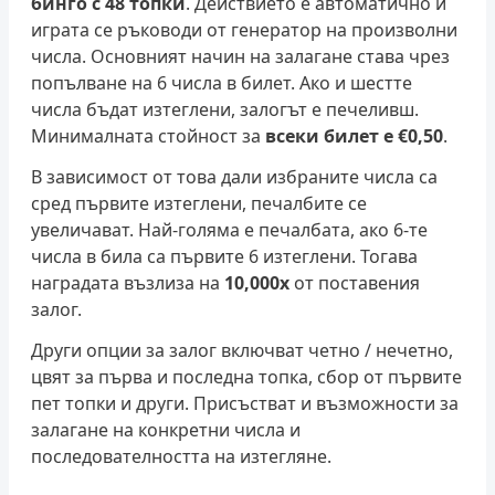
бинго с 48 топки
. Действието е автоматично и
играта се ръководи от генератор на произволни
числа. Основният начин на залагане става чрез
попълване на 6 числа в билет. Ако и шестте
числа бъдат изтеглени, залогът е печеливш.
Минималната стойност за
всеки билет е €0,50
.
В зависимост от това дали избраните числа са
сред първите изтеглени, печалбите се
увеличават. Най-голяма е печалбата, ако 6-те
числа в била са първите 6 изтеглени. Тогава
наградата възлиза на
10,000х
от поставения
залог.
Други опции за залог включват четно / нечетно,
цвят за първа и последна топка, сбор от първите
пет топки и други. Присъстват и възможности за
залагане на конкретни числа и
последователността на изтегляне.