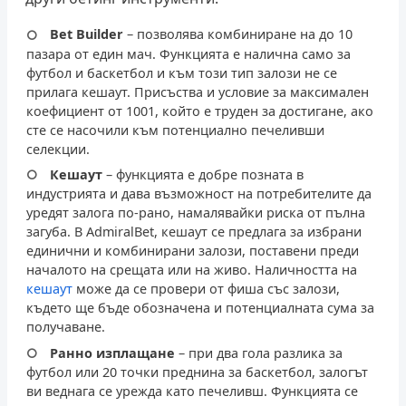
Bet Builder
– позволява комбиниране на до 10
пазара от един мач. Функцията е налична само за
футбол и баскетбол и към този тип залози не се
прилага кешаут. Присъства и условие за максимален
коефициент от 1001, който е труден за достигане, ако
сте се насочили към потенциално печеливши
селекции.
Кешаут
– функцията е добре позната в
индустрията и дава възможност на потребителите да
уредят залога по-рано, намалявайки риска от пълна
загуба. В AdmiralBet, кешаут се предлага за избрани
единични и комбинирани залози, поставени преди
началото на срещата или на живо. Наличността на
кешаут
може да се провери от фиша със залози,
където ще бъде обозначена и потенциалната сума за
получаване.
Ранно изплащане
– при два гола разлика за
футбол или 20 точки преднина за баскетбол, залогът
ви веднага се урежда като печеливш. Функцията се