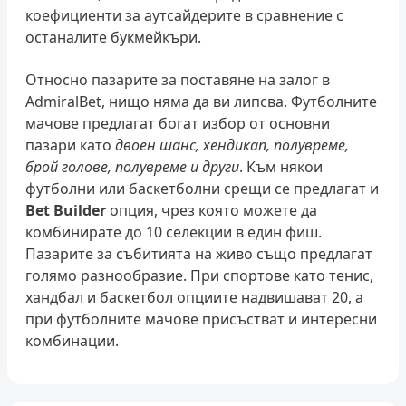
коефициенти за аутсайдерите в сравнение с
останалите букмейкъри.
Относно пазарите за поставяне на залог в
AdmiralBet, нищо няма да ви липсва. Футболните
мачове предлагат богат избор от основни
пазари като
двоен шанс, хендикап, полувреме,
брой голове, полувреме и други
. Към някои
футболни или баскетболни срещи се предлагат и
Bet Builder
опция, чрез която можете да
комбинирате до 10 селекции в един фиш.
Пазарите за събитията на живо също предлагат
голямо разнообразие. При спортове като тенис,
хандбал и баскетбол опциите надвишават 20, а
при футболните мачове присъстват и интересни
комбинации.