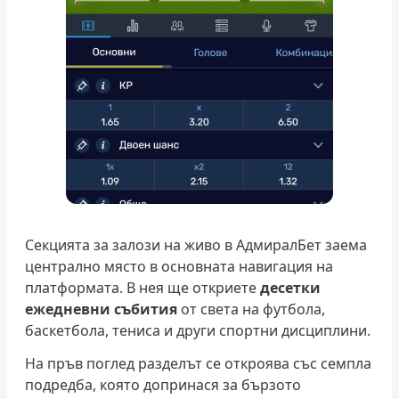
Секцията за залози на живо в АдмиралБет заема
централно място в основната навигация на
платформата. В нея ще откриете
десетки
ежедневни събития
от света на футбола,
баскетбола, тениса и други спортни дисциплини.
На пръв поглед разделът се откроява със семпла
подредба, която допринася за бързото