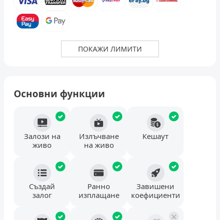
ПОКАЖИ ЛИМИТИ
Основни функции
Залози на
Излъчване
Кешаут
живо
на живо
Създай
Ранно
Завишени
залог
изплащане
коефициенти