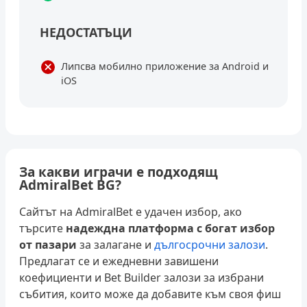
НЕДОСТАТЪЦИ
Липсва мобилно приложение за Android и
iOS
За какви играчи е подходящ
AdmiralBet BG?
Сайтът на AdmiralBet е удачен избор, ако
търсите
надеждна платформа с богат избор
от пазари
за залагане и
дългосрочни залози
.
Предлагат се и ежедневни завишени
коефициенти и Bet Builder залози за избрани
събития, които може да добавите към своя фиш