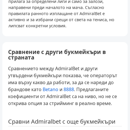
прилага за определени лиги и само за залози,
направени преди началото на мача. Съгласно
правилата ранното изплащане от AdmiralBet е
активно и за избрани срещи от света на тениса, но
липсват конкретни условия.
Сравнение с други букмейкъри в
страната
Сравнението между AdmiralBet и други
утвърдени букмейкъри показва, че операторът
има върху какво да работи, за да се нареди до
брандове като
Betano
и
8888
. Предлаганите
коефициенти от AdmiralBet са на ниво, но не се
открива опция за стрийминг в реално време.
Сравни Admiralbet с още букмейкъри