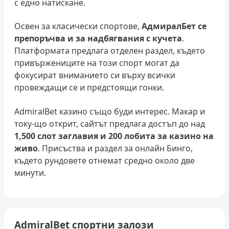
с едно натискане.
Освен за класически спортове,
АдмиралБет се
препоръчва и за надбягвания с кучета
.
Платформата предлага отделен раздел, където
привържениците на този спорт могат да
фокусират вниманието си върху всички
провеждащи се и предстоящи гонки.
AdmiralBet казино също буди интерес. Макар и
току-що открит, сайтът предлага достъп до над
1,500 слот заглавия и 200 лобита за казино на
живо
. Присъства и раздел за онлайн Бинго,
където рундовете отнемат средно около две
минути.
AdmiralBet спортни залози