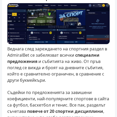
Веднага след зареждането на спортния раздел в
AdmiralBet се забелязват всички
специални
предложения
и събитията на живо. От пръв
поглед се вижда и броят на дневните събития,
който е сравнително ограничен, в сравнение с
други букмейкъри.
Съдейки по предложенията за завишени
коефициенти, най-популярните спортове в сайта
са футбол, баскетбол и тенис. Все пак, разделът
съчетава
повече от 20 спортни дисциплини
,