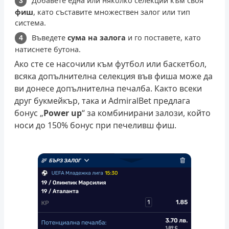
Добавете една или няколко селекции към своя
фиш
, като съставите множествен залог или тип
система.
Въведете
сума на залога
и го поставете, като
натиснете бутона.
Ако сте се насочили към футбол или баскетбол,
всяка допълнителна селекция във фиша може да
ви донесе допълнителна печалба. Както всеки
друг букмейкър, така и AdmiralBet предлага
бонус „
Power up
“ за комбинирани залози, който
носи до 150% бонус при печеливш фиш.