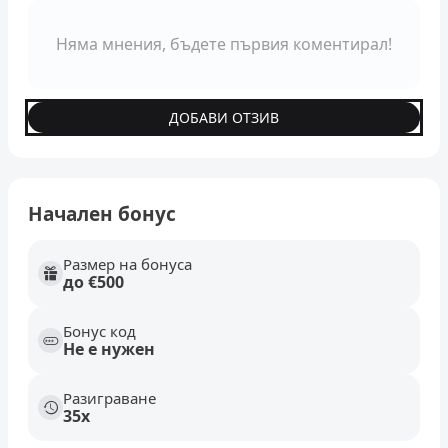
Няма мнения, бъдете първия коментирал!
ДОБАВИ ОТЗИВ
Начален бонус
Размер на бонуса
до €500
Бонус код
Не е нужен
Разиграване
35x