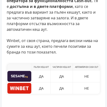
оператора за функционалността Cash-out.
Тя
е
достъпна и в двете платформи
, като се
предлага във вариант за пълен кешаут, както и
за частично затваряне на залога. И в двете
платформи отсъства възможността за
автоматичен кеш аут.
Winbet, от своя страна, предлага високи нива на
сумите за кеш аут, което печели позитиви за
бранда по този показател.
ПЪЛЕН КЕШ АУТ
ЧАСТИЧЕН КЕШ АУТ
АВТОМАТИЧЕН CASH OUT
ДА
ДА
НЕ
ДА
ДА
НЕ