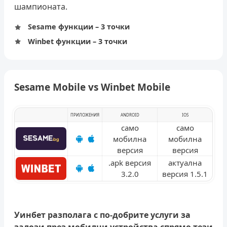
шампионата.
Sesame функции – 3 точки
Winbet функции – 3 точки
Sesame Mobile vs Winbet Mobile
ПРИЛОЖЕНИЯ
ANDROID
IOS
само
само
мобилна
мобилна
версия
версия
.apk версия
актуална
3.2.0
версия 1.5.1
Уинбет разполага с по-добрите услуги за
залози през мобилни устройства спрямо тези