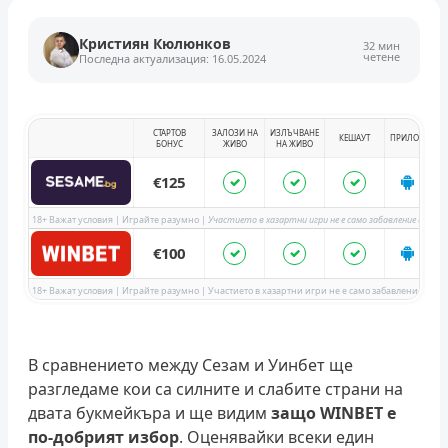
Кристиян Кюлюнков
32 мин
четене
Последна актуализация: 16.05.2024
СТАРТОВ
ЗАЛОЗИ НА
ИЗЛЪЧВАНЕ
КЕШАУТ
ПРИЛОЖЕНИЯ
БОНУС
ЖИВО
НА ЖИВО
€125
18+ Важат условия | Играйте разумно |
Участието в хазартни игри не е само забавление и крие
€100
18+ Важат условия | Играйте разумно | Участието в хазартни игри не е само забавление и кр
В сравнението между Сезам и Уинбет ще
разгледаме кои са силните и слабите страни на
двата букмейкъра и ще видим
защо WINBET е
по-добрият избор
. Оценявайки всеки един