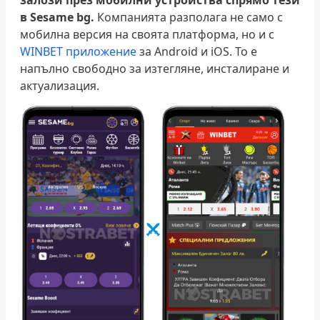
в Sesame bg.
Компанията разполага не само с
мобилна версия на своята платформа, но и с
WINBET приложение
за Android и iOS. То е
напълно свободно за изтегляне, инсталиране и
актуализация.