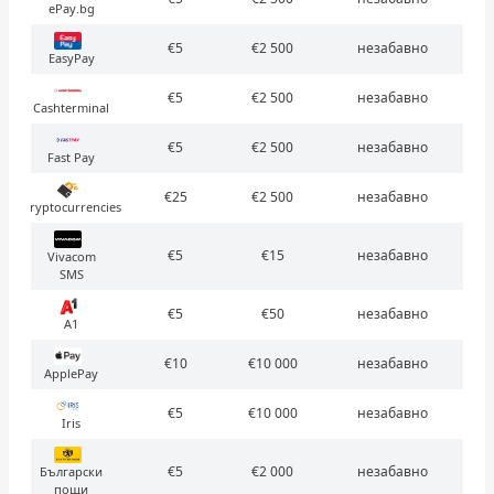
ePay.bg
€5
€2 500
незабавно
EasyPay
€5
€2 500
незабавно
Cashterminal
€5
€2 500
незабавно
Fast Pay
€25
€2 500
незабавно
Cryptocurrencies
€5
€15
незабавно
Vivacom
SMS
€5
€50
незабавно
A1
€10
€10 000
незабавно
ApplePay
€5
€10 000
незабавно
Iris
€5
€2 000
незабавно
Български
пощи