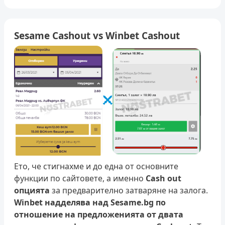
Sesame Cashout vs Winbet Cashout
Ето, че стигнахме и до една от основните
функции по сайтовете, а именно
Cash out
опцията
за предварително затваряне на залога.
Winbet надделява над Sesame.bg по
отношение на предложенията от двата