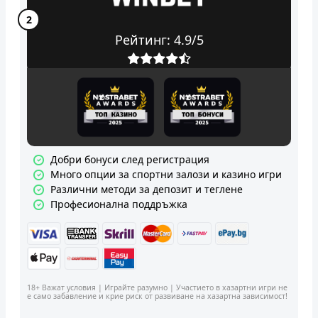
Рейтинг: 4.9/5
Добри бонуси след регистрация
Много опции за спортни залози и казино игри
Различни методи за депозит и теглене
Професионална поддръжка
18+ Важат условия | Играйте разумно | Участието в хазартни игри не
е само забавление и крие риск от развиване на хазартна зависимост!