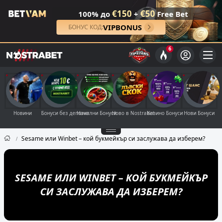
€150
€50
100% до
+
Free Bet
VIPBONUS
БОНУС КОД:
6
Новини
Бонуси без депозит
Начални Бонуси
Ново в Nostrabet
Казино Бонуси
Нови Бонуси
Sesame или Winbet – кой букмейкър си заслужава да изберем?
SESAME ИЛИ WINBET – КОЙ БУКМЕЙКЪР
СИ ЗАСЛУЖАВА ДА ИЗБЕРЕМ?