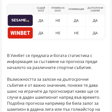
СЪЗДАЙ
ПРОМЯНА НА
ДЪЛГОСРОЧНИ
НОТИФИКАЦИИ
ЗАЛОГ
ЗАЛОГ
СЪБИТИЯ
ДА
НЕ
ДА
ДА
ДА
НЕ
НЕ
ДА
В Уинбет се предлага и богата статистика с
информация за съставяне на прогноза преди
началото на различните спортни събития.
Възможността за залози на дългосрочни
събития е от важно значение, понеже тя дава
шанс на играчите да прогнозират какво ще се
случи в даден шампионат напред във времето.
Подобна прогноза например би била залог за
шампион в дадена лига или пък голмайстор на