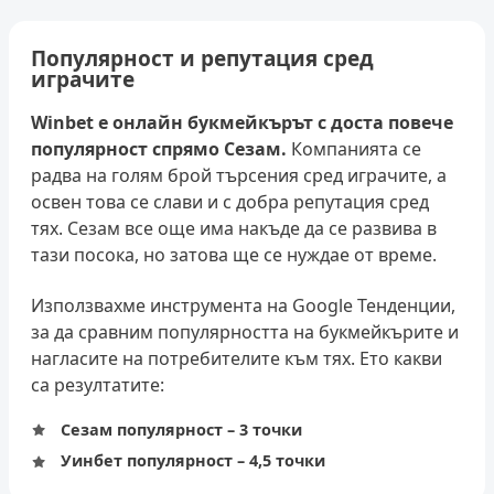
Популярност и репутация сред
играчите
Winbet е онлайн букмейкърът с доста повече
популярност спрямо Сезам.
Компанията се
радва на голям брой търсения сред играчите, а
освен това се слави и с добра репутация сред
тях. Сезам все още има накъде да се развива в
тази посока, но затова ще се нуждае от време.
Използвахме инструмента на Google Тенденции,
за да сравним популярността на букмейкърите и
нагласите на потребителите към тях. Ето какви
са резултатите:
Сезам популярност – 3 точки
Уинбет популярност – 4,5 точки