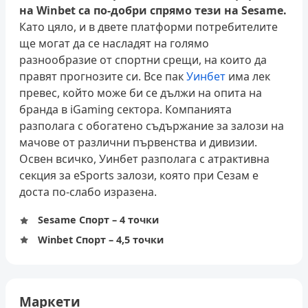
на Winbet са по-добри спрямо тези на Sesame.
Като цяло, и в двете платформи потребителите
ще могат да се насладят на голямо
разнообразие от спортни срещи, на които да
правят прогнозите си. Все пак
Уинбет
има лек
превес, който може би се дължи на опита на
бранда в iGaming сектора. Компанията
разполага с обогатено съдържание за залози на
мачове от различни първенства и дивизии.
Освен всичко, Уинбет разполага с атрактивна
секция за eSports залози, която при Сезам е
доста по-слабо изразена.
Sesame Спорт – 4 точки
Winbet Спорт – 4,5 точки
Маркети