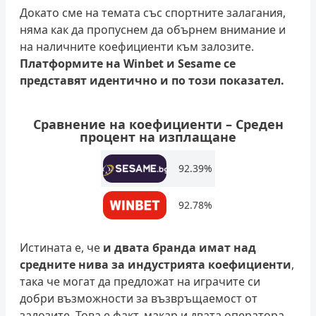
Докато сме на темата със спортните залагания,
няма как да пропуснем да обърнем внимание и
на наличните коефициенти към залозите.
Платформите на Winbet и Sesame се
представят идентично и по този показател.
Сравнение на коефициенти – Среден
процент на изплащане
92.39%
92.78%
Истината е, че
и двата бранда имат над
средните нива за индустрията коефициенти
,
така че могат да предложат на играчите си
добри възможности за възвръщаемост от
залозите. Това е факт, макар и двата оператора