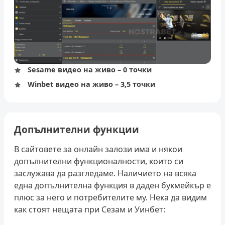
Sesame видео на живо – 0 точки
Winbet видео на живо – 3,5 точки
Допълнителни функции
В сайтовете за онлайн залози има и някои
допълнителни функционалности, които си
заслужава да разгледаме. Наличието на всяка
една допълнителна функция в даден букмейкър е
плюс за него и потребителите му. Нека да видим
как стоят нещата при Сезам и Уинбет: