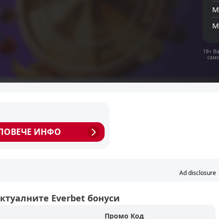
М
М
18+ В
само
ПОВЕЧЕ ИНФО
Ad disclosure
ктуалните Everbet бонуси
Промо Код