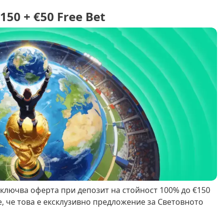
150 + €50 Free Bet
ключва оферта при депозит на стойност 100% до €150
, че това е ексклузивно предложение за Световното