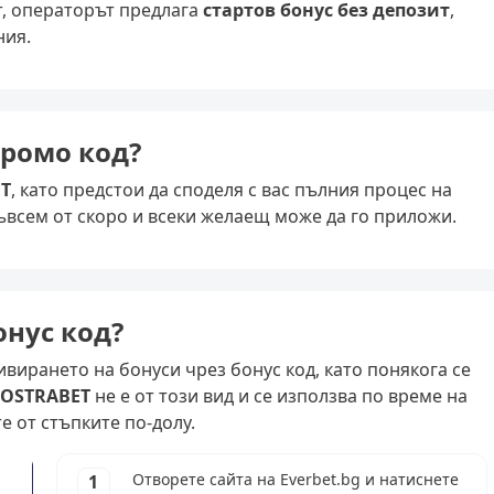
т, операторът предлага
стартов бонус без депозит
,
ния.
промо код?
T
, като предстои да споделя с вас пълния процес на
ъвсем от скоро и всеки желаещ може да го приложи.
онус код?
вирането на бонуси чрез бонус код, като понякога се
OSTRABET
не е от този вид и се използва по време на
е от стъпките по-долу.
Отворете сайта на Everbet.bg и натиснете