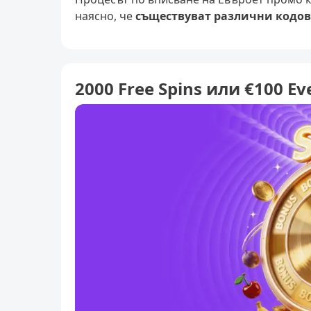
наясно, че
съществуват различни кодов
2000 Free Spins или €100 E