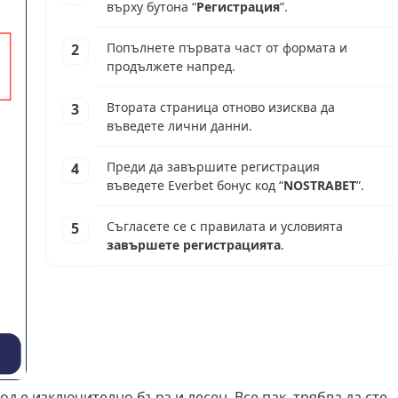
върху бутона “
Регистрация
”.
Попълнете първата част от формата и
продължете напред.
Втората страница отново изисква да
въведете лични данни.
Преди да завършите регистрация
въведете Everbet бонус код “
NOSTRABET
”.
Съгласете се с правилата и условията
завършете регистрацията
.
д е изключително бърз и лесен. Все пак, трябва да сте