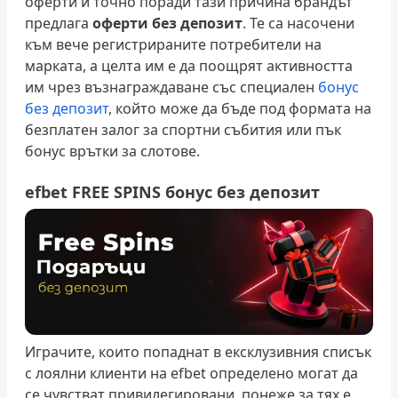
оферти и точно поради тази причина брандът
предлага
оферти без депозит
. Те са насочени
към вече регистрираните потребители на
марката, а целта им е да поощрят активността
им чрез възнаграждаване със специален
бонус
без депозит
, който може да бъде под формата на
безплатен залог за спортни събития или пък
бонус врътки за слотове.
efbet FREE SPINS бонус без депозит
Играчите, които попаднат в ексклузивния списък
с лоялни клиенти на efbet определено могат да
се чувстват привилегировани, понеже за тях е