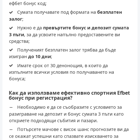
ефбет бонус код;
Сумата получавате под формата на
безплатен
залог
;
Нужно е да
превъртите бонус и депозит сумата
3 пъти
, за да усвоите напълно предоставените ви
средства;
Полученият безплатен залог трябва да бъде
изигран
до 10 дни
;
Имате срок от 30 денонощия, в които да
изпълните всички условия по получаването на
бонуса;
Как да използваме ефективно спортния Efbet
бонус при регистрация?
Необходимо е да се съобразите с условието за
разиграване на депозит и бонус сумата 3 пъти като
откриете подходящи събития и пазари.
Потърсете мачове с висок шанс прогнозите ви да
се окажат успешни като спазвате изискването за