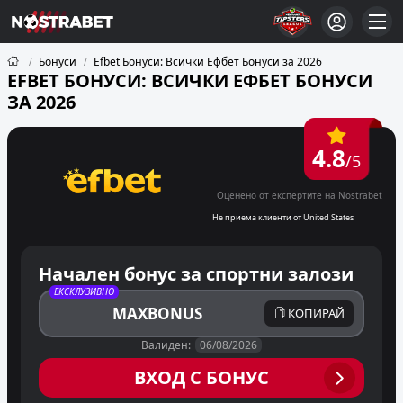
Бонуси
Efbet Бонуси: Всички Ефбет Бонуси за 2026
EFBET БОНУСИ: ВСИЧКИ ЕФБЕТ БОНУСИ
ЗА 2026
4.8
/5
Оценено от експертите на Nostrabet
Не приема клиенти от United States
Начален бонус за спортни залози
ЕКСКЛУЗИВНО
MAXBONUS
КОПИРАЙ
Валиден:
06/08/2026
ВХОД С БОНУС