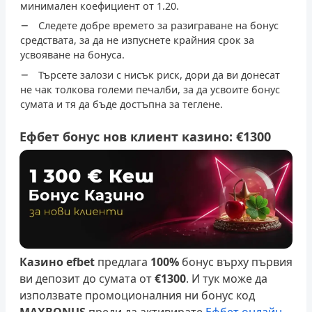
минимален коефициент от 1.20.
Следете добре времето за разиграване на бонус
средствата, за да не изпуснете крайния срок за
усвояване на бонуса.
Търсете залози с нисък риск, дори да ви донесат
не чак толкова големи печалби, за да усвоите бонус
сумата и тя да бъде достъпна за теглене.
Ефбет бонус нов клиент казино: €1300
Казино efbet
предлага
100%
бонус върху първия
ви депозит до сумата от
€1300
. И тук може да
използвате промоционалния ни бонус код
MAXBONUS
преди да активирате
Ефбет онлайн