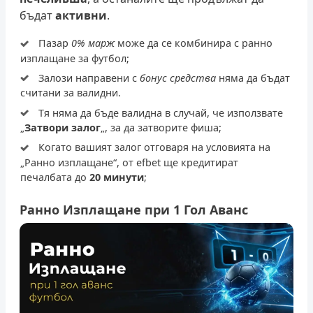
бъдат
активни
.
Пазар
0% марж
може да се комбинира с ранно
изплащане за футбол;
Залози направени с
бонус средства
няма да бъдат
считани за валидни.
Тя няма да бъде валидна в случай, че използвате
„
Затвори залог
„, за да затворите фиша;
Когато вашият залог отговаря на условията на
„Ранно изплащане“, от efbet ще кредитират
печалбата до
20 минути
;
Ранно Изплащане при 1 Гол Аванс