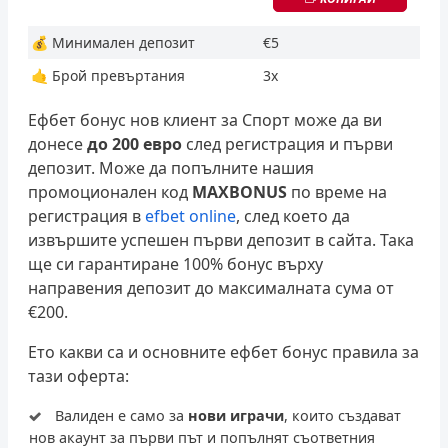
💰 Минимален депозит
€5
🤙 Брой превъртания
3x
Ефбет бонус нов клиент за Спорт може да ви
донесе
до 200 евро
след регистрация и първи
депозит. Може да попълните нашия
промоционален код
MAXBONUS
по време на
регистрация в
efbet online
, след което да
извършите успешен първи депозит в сайта. Така
ще си гарантиране 100% бонус върху
направения депозит до максималната сума от
€200.
Ето какви са и основните ефбет бонус правила за
тази оферта:
Валиден е само за
нови играчи
, които създават
нов акаунт за първи път и попълнят съответния