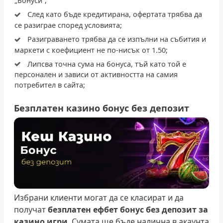
„Бонуси“;
След като бъде кредитирана, офертата трябва да
се разиграе според условията;
Разиграването трябва да се изпълни на събития и
маркети с коефициент не по-нисък от 1.50;
Липсва точна сума на бонуса, тъй като той е
персонален и зависи от активността на самия
потребител в сайта;
Безплатен казино бонус без депозит
Избрани клиенти могат да се класират и да
получат
безплатен ефбет бонус без депозит за
казино игри
. Сумата ще бъде налична в акаунта