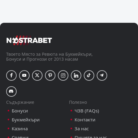
Твоето Място за Ревюта на Букмейкъри,
Бонуси и Прогнози от 2013 насам
Съдържание
Полезно
Бонуси
ЧЗВ (FAQs)
Букмейкъри
Контакти
Казина
За нас
Сравни
Пишете за нас