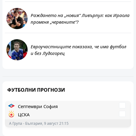
Раждането на „новия“ Ливърпул: как Ираола
променя „червените“?
Евроучастниците показаха, че има футбол
и без Лудогорец
ФУТБОЛНИ ПРОГНОЗИ
Септември София
ЦСКА
А Група - България, 9 август 21:15