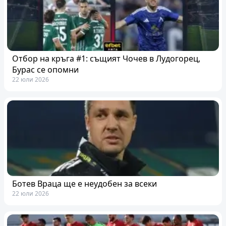
Отбор на кръга #1: същият Чочев в Лудогорец,
Бурас се опомни
22 юли 2026
Ботев Враца ще е неудобен за всеки
22 юли 2026