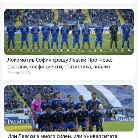
Локомотив София срещу Левски Прогноза:
състави, коефициенти, статистика, анализ
24 юли 2026
Или Левски е много силен, или Университатя