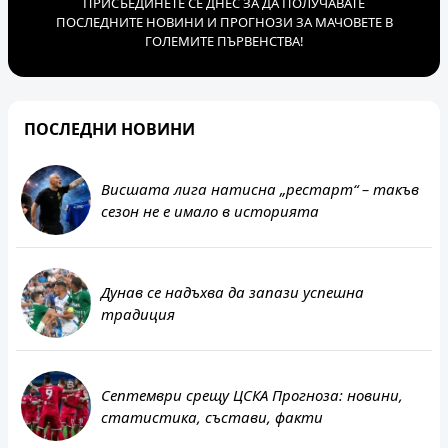
ПРИСЪЕДИНЕТЕ СЕ ДНЕС ЗА ДА ПОЛУЧАВАТЕ
ПОСЛЕДНИТЕ НОВИНИ И ПРОГНОЗИ ЗА МАЧОВЕТЕ В
ГОЛЕМИТЕ ПЪРВЕНСТВА!
ПОСЛЕДНИ НОВИНИ
Висшата лига натисна „рестарт“ – такъв
сезон не е имало в историята
Дунав се надъхва да запази успешна
традиция
Септември срещу ЦСКА Прогноза: новини,
статистика, състави, факти