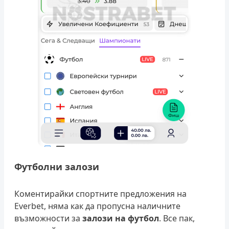
Футболни залози
Коментирайки спортните предложения на
Everbet, няма как да пропусна наличните
възможности за
залози на футбол
. Все пак,