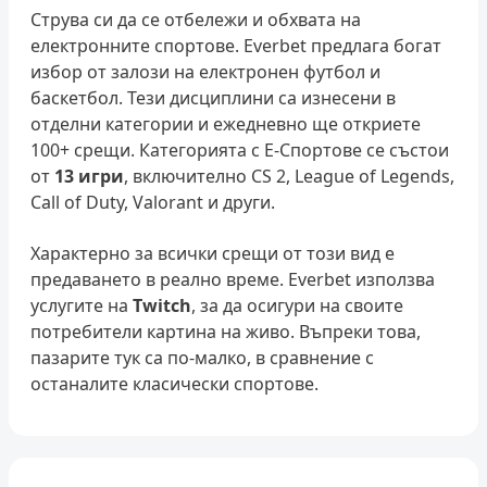
Струва си да се отбележи и обхвата на
електронните спортове. Everbet предлага богат
избор от залози на електронен футбол и
баскетбол. Тези дисциплини са изнесени в
отделни категории и ежедневно ще откриете
100+ срещи. Категорията с Е-Спортове се състои
от
13 игри
, включително CS 2, League of Legends,
Call of Duty, Valorant и други.
Характерно за всички срещи от този вид е
предаването в реално време. Everbet използва
услугите на
Twitch
, за да осигури на своите
потребители картина на живо. Въпреки това,
пазарите тук са по-малко, в сравнение с
останалите класически спортове.