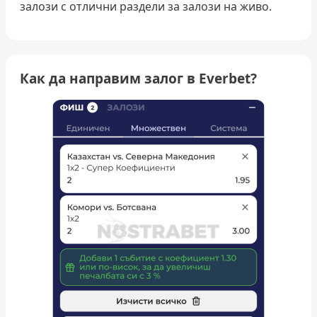
залози с отлични раздели за залози на живо.
Как да направим залог в Everbet?