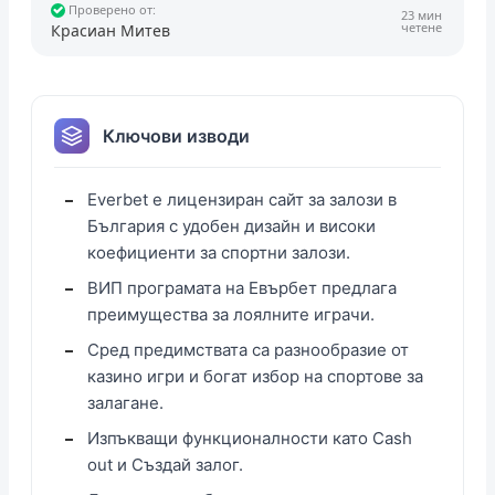
Проверено от:
23 мин
четене
Красиан Митев
Ключови изводи
Everbet е лицензиран сайт за залози в
България с удобен дизайн и високи
коефициенти за спортни залози.
ВИП програмата на Евърбет предлага
преимущества за лоялните играчи.
Сред предимствата са разнообразие от
казино игри и богат избор на спортове за
залагане.
Изпъкващи функционалности като Cash
out и Създай залог.