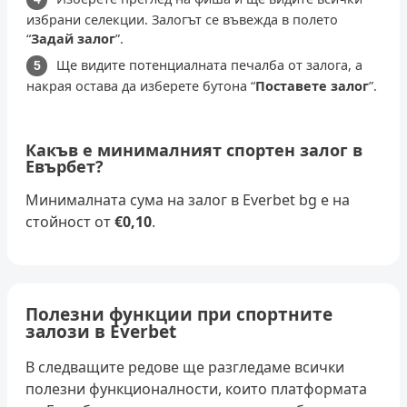
избрани селекции. Залогът се въвежда в полето
“
Задай залог
”.
Ще видите потенциалната печалба от залога, а
накрая остава да изберете бутона “
Поставете залог
”.
Какъв е минималният спортен залог в
Евърбет?
Минималната сума на залог в Everbet bg е на
стойност от
€0,10
.
Полезни функции при спортните
залози в Everbet
В следващите редове ще разгледаме всички
полезни функционалности, които платформата