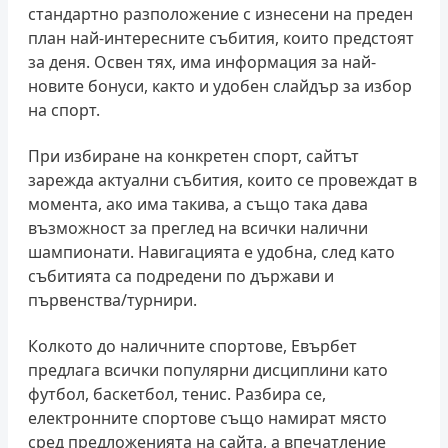
стандартно разположение с изнесени на преден
план най-интересните събития, които предстоят
за деня. Освен тях, има информация за най-
новите бонуси, както и удобен слайдър за избор
на спорт.
При избиране на конкретен спорт, сайтът
зарежда актуални събития, които се провеждат в
момента, ако има такива, а също така дава
възможност за преглед на всички налични
шампионати. Навигацията е удобна, след като
събитията са подредени по държави и
първенства/турнири.
Колкото до наличните спортове, Евърбет
предлага всички популярни дисциплини като
футбол, баскетбол, тенис. Разбира се,
електронните спортове също намират място
сред предложенията на сайта, а впечатление