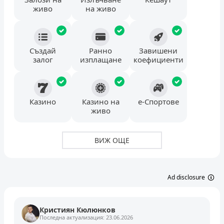
живо
на живо
Създай
Ранно
Завишени
залог
изплащане
коефициенти
Казино
Казино на
е-Спортове
живо
ВИЖ ОЩЕ
Ad disclosure
Кристиян Кюлюнков
Последна актуализация: 23.06.2026