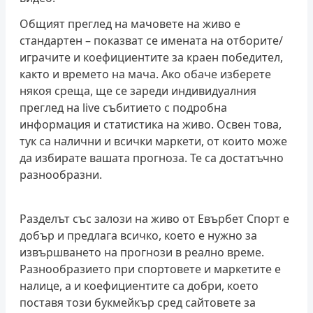
Общият преглед на мачовете на живо е
стандартен – показват се имената на отборите/
играчите и коефициентите за краен победител,
както и времето на мача. Ако обаче изберете
някоя среща, ще се зареди индивидуалния
преглед на live събитието с подробна
информация и статистика на живо. Освен това,
тук са налични и всички маркети, от които може
да избирате вашата прогноза. Те са достатъчно
разнообразни.
Разделът със залози на живо от Евърбет Спорт е
добър и предлага всичко, което е нужно за
извършването на прогнози в реално време.
Разнообразието при спортовете и маркетите е
налице, а и коефициентите са добри, което
поставя този букмейкър сред сайтовете за