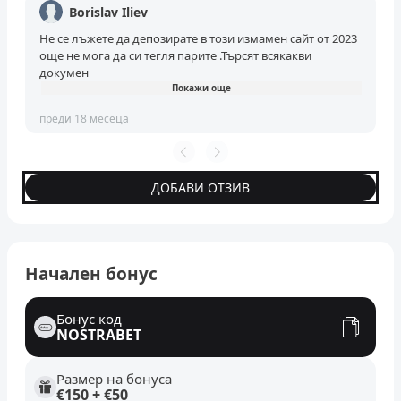
Borislav Iliev
Не се лъжете да депозирате в този измамен сайт от 2023
още не мога да си тегля парите .Търсят всякакви
докумен
Покажи още
преди 18 месеца
ДОБАВИ ОТЗИВ
Начален бонус
Бонус код
NOSTRABET
Размер на бонуса
€150 + €50