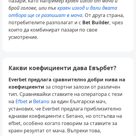
пазари, като например
краен изход от мача и
брой голове, или пък
краен изход и дали двата
отбора ще се разпишат в мача
. От друга страна,
потребителите разполагат и с
Bet Builder
, чрез
които да комбинират пазари по свое
усмотрение.
Какви коефициенти дава Евърбет?
Everbet предлага сравнително добри нива на
коефициенти
за спортни залози от различен
тип. Сравнявайки ставките на оператора с тези
на
Efbet
и
Betano
за един български мач,
установих, че Everbet предлага приблизително
еднакви коефициенти с Бетано, но отстъпва на
efbet, особено когато говорим за ставките за
краен резултат от мача. Въпреки това,