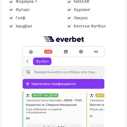
Формула 1
NASCAR
Футзал
Хърлинг
Голф
Лакрос
Хандбал
Келтски Футбол