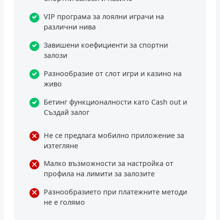
VIP програма за лоялни играчи на
различни нива
Завишени коефициенти за спортни
залози
Разнообразие от слот игри и казино на
живо
Бетинг функционалности като Cash out и
Създай залог
Не се предлага мобилно приложение за
изтегляне
Малко възможности за настройка от
профила на лимити за залозите
Разнообразието при платежните методи
не е голямо