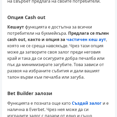
на Евърбет предлага на своите потребители.
Опция Cash out
Кешаут
функцията е достъпна за всички
потребители на букмейкъра.
Предлага се пълен
cash out, както и опция за
частичен кеш аут
,
която не се среща навсякъде. Чрез тази опция
може да затворите своя залог преди неговия
край и така да си осигурите добра печалба или
пък да минимизирате загубите. Това зависи от
развоя на избраните събития и дали вашият
талон върви към печалба или загуба.
Bet Builder залози
Функцията е позната още като
Създай залог
и е
налична в Everbet. Чрез нея може да си
изградите залог с пазари от едно и също