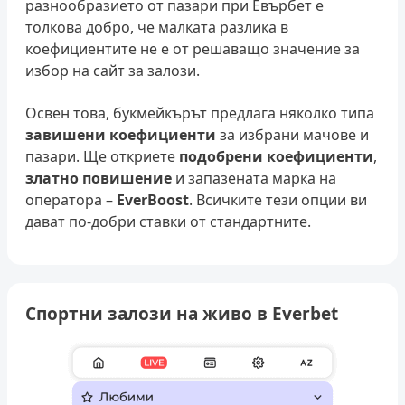
разнообразието от пазари при Евърбет е
толкова добро, че малката разлика в
коефициентите не е от решаващо значение за
избор на сайт за залози.
Освен това, букмейкърът предлага няколко типа
завишени коефициенти
за избрани мачове и
пазари. Ще откриете
подобрени коефициенти
,
златно повишение
и запазената марка на
оператора –
EverBoost
. Всичките тези опции ви
дават по-добри ставки от стандартните.
Спортни залози на живо в Everbet