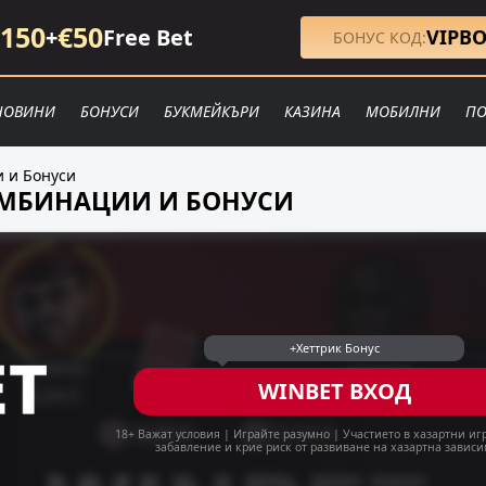
150
€50
+
Free Bet
VIPB
БОНУС КОД:
НОВИНИ
БОНУСИ
БУКМЕЙКЪРИ
КАЗИНА
МОБИЛНИ
ПО
и и Бонуси
КОМБИНАЦИИ И БОНУСИ
+Хеттрик Бонус
WINBET ВХОД
18+ Важат условия | Играйте разумно | Участието в хазартни иг
забавление и крие риск от развиване на хазартна зависи