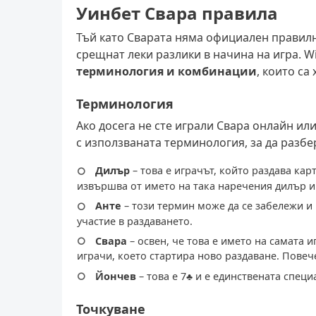
Уинбет Свара правила
Тъй като Сварата няма официален правилни
срещнат леки разлики в начина на игра. W
терминология и комбинации
, които са
Терминология
Ако досега не сте играли Свара онлайн или
с използваната терминология, за да разбе
Дилър
– това е играчът, който раздава кар
извършва от името на така наречения дилър и 
Анте
– този термин може да се забележи и п
участие в раздаването.
Свара
– освен, че това е името на самата 
играчи, което стартира ново раздаване. Повеч
Йончев
– това е 7♣️ и е единствената спец
Точкуване