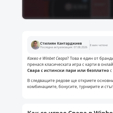
Стилиян Кантарджиев
8 мин четене
Последна актуализация: 07.08.2026
Какво е Winbet Свара
? Това е един от бран
пренася класическата игра с карти в онла
Свара с истински пари или безплатно
с
В следващите редове ще откриете основни
комбинациите, бонусите, турнирите и стъп
Как се играе Свара в Winbe