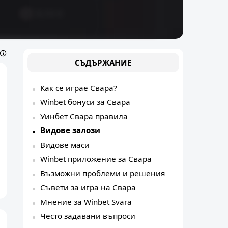
СЪДЪРЖАНИЕ
Как се играе Свара?
Winbet бонуси за Свара
Уинбет Свара правила
Видове залози
Видове маси
Winbet приложение за Свара
Възможни проблеми и решения
Съвети за игра на Свара
Мнение за Winbet Svara
Често задавани въпроси