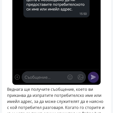
Веднага ще получите съобщение, което ви
приканва да изпратите потребителско име или
имейл адрес, за да може служителят да е наясно
с кой потребител разговаря. Когато го сторите и