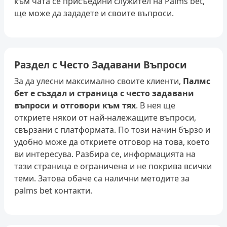
към чата се присъедини служител на Palms bet,
ще може да зададете и своите въпроси.
Раздел с Често Задавани Въпроси
За да улесни максимално своите клиенти,
Палмс
бет е създал и страница с често задавани
въпроси и отговори към тях
. В нея ще
откриете някои от най-належащите въпроси,
свързани с платформата. По този начин бързо и
удобно може да откриете отговор на това, което
ви интересува. Разбира се, информацията на
тази страница е ограничена и не покрива всички
теми. Затова обаче са налични методите за
palms bet контакти.