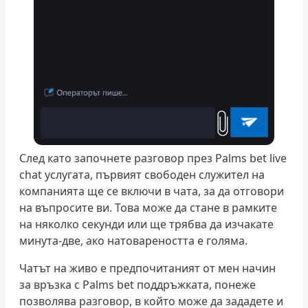
След като започнете разговор през Palms bet live
chat услугата, първият свободен служител на
компанията ще се включи в чата, за да отговори
на въпросите ви. Това може да стане в рамките
на няколко секунди или ще трябва да изчакате
минута-две, ако натовареността е голяма.
Чатът на живо е предпочитаният от мен начин
за връзка с Palms bet поддръжката, понеже
позволява разговор, в който може да зададете и