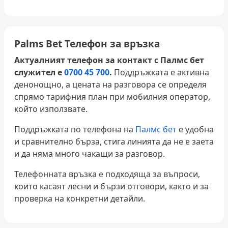
Palms Bet Телефон за връзка
Актуалният телефон за контакт с Палмс бет
служител е
0700 45 700
.
Поддръжката е активна
денонощно, а цената на разговора се определя
спрямо тарифния план при мобилния оператор,
който използвате.
Поддръжката по телефона на
Палмс бет
е удобна
и сравнително бърза, стига линията да не е заета
и да няма много чакащи за разговор.
Телефонната връзка е подходяща за въпроси,
които касаят лесни и бързи отговори, както и за
проверка на конкретни детайли.