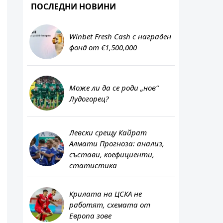
ПОСЛЕДНИ НОВИНИ
Winbet Fresh Cash с награден
фонд от €1,500,000
Може ли да се роди „нов“
Лудогорец?
Левски срещу Кайрат
Алмати Прогноза: анализ,
състави, коефициенти,
статистика
Крилата на ЦСКА не
работят, схемата от
Европа зове