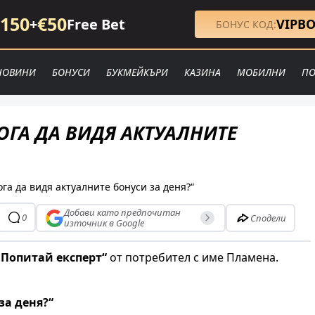
150
€50
+
Free Bet
VIPB
БОНУС КОД:
НОВИНИ
БОНУСИ
БУКМЕЙКЪРИ
КАЗИНА
МОБИЛНИ
ПО
ОГА ДА ВИДЯ АКТУАЛНИТЕ
га да видя актуалните бонуси за деня?“
Добави като предпочитан
0
Сподели
източник в Google
„Попитай експерт“
от потребител с име Пламена.
за деня?“