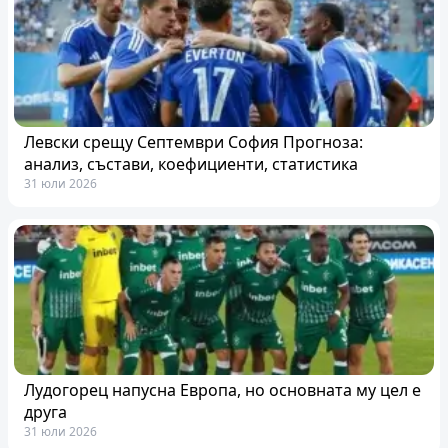
Левски срещу Септември София Прогноза:
анализ, състави, коефициенти, статистика
31 юли 2026
Лудогорец напусна Европа, но основната му цел е
друга
31 юли 2026