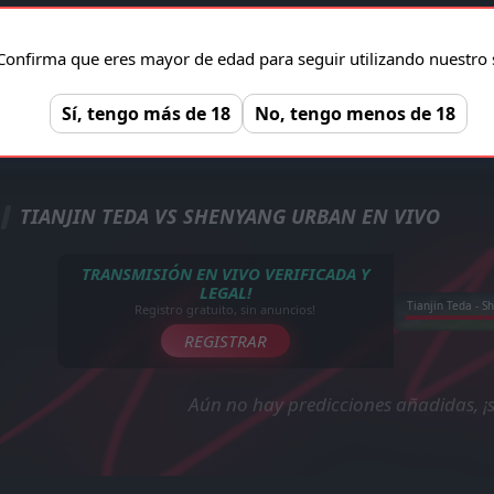
rjetas amarillas
Confirma que eres mayor de edad para seguir utilizando nuestro s
rjetas rojas
Sí, tengo más de 18
No, tengo menos de 18
TIANJIN TEDA VS SHENYANG URBAN EN VIVO
TRANSMISIÓN EN VIVO VERIFICADA Y
LEGAL!
Tianjin Teda - 
Registro gratuito, sin anuncios!
REGISTRAR
Aún no hay predicciones añadidas, ¡s