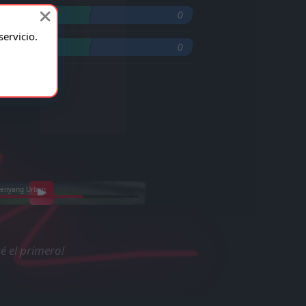
0
0
ervicio.
0
0
Shenyang Urban
é el primero!