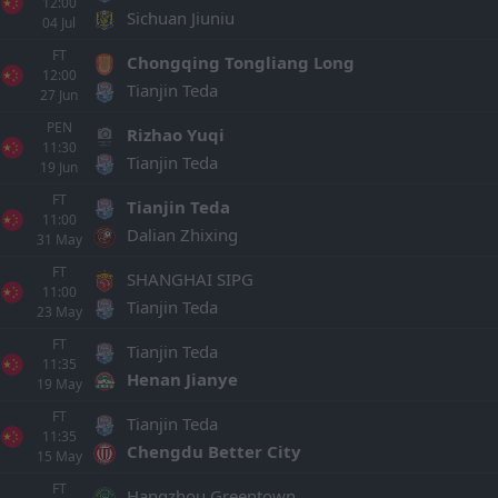
12:00
Sichuan Jiuniu
04
Jul
FT
Chongqing Tongliang Long
12:00
Tianjin Teda
27
Jun
PEN
Rizhao Yuqi
11:30
Tianjin Teda
19
Jun
FT
Tianjin Teda
11:00
Dalian Zhixing
31
May
FT
SHANGHAI SIPG
11:00
Tianjin Teda
23
May
FT
Tianjin Teda
11:35
Henan Jianye
19
May
FT
Tianjin Teda
11:35
Chengdu Better City
15
May
FT
Hangzhou Greentown