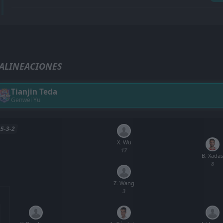
ALINEACIONES
Tianjin Teda
Genwei Yu
5-3-2
X. Wu
17
B. Xada
8
Z. Wang
3