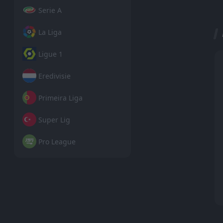
Serie A
La Liga
Ligue 1
Eredivisie
Primeira Liga
Super Lig
Pro League