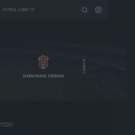
FÚTBOL LIBRE TV
SHENYANG URBAN
RTIDO