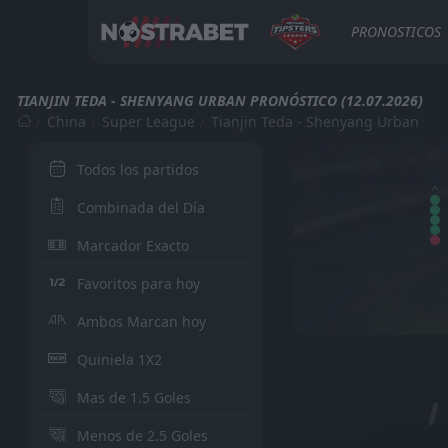
PRONOSTICOS
TIANJIN TEDA - SHENYANG URBAN PRONÓSTICO (12.07.2026)
China
Super League
Tianjin Teda - Shenyang Urban
Todos los partidos
Combinada del Día
Marcador Exacto
Favoritos para hoy
Ambos Marcan hoy
Quiniela 1X2
Mas de 1.5 Goles
Menos de 2.5 Goles