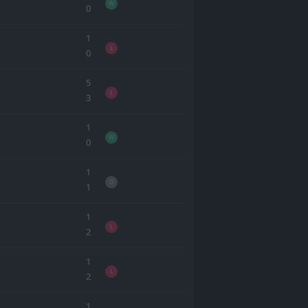
W
0
1
L
0
5
L
3
1
W
0
1
D
1
1
L
2
1
L
2
1