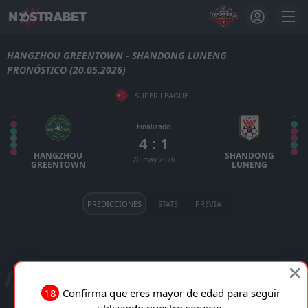
HANGZHOU GREENTOWN - SHANDONG LUNENG
PRONÓSTICO (20.05.2026)
SUPER LEAGUE
Finalizado
4 : 1
HANGZHOU
SHANDONG
20 may 2026
GREENTOWN
LUNENG
PREDICCIONES
STATS
PREVIA
HANGZHOU GREENTOWN - SHANDONG LUNENG
ESTADÍSTICAS DEL PARTIDO
18
Confirma que eres mayor de edad para seguir
utilizando nuestro servicio.