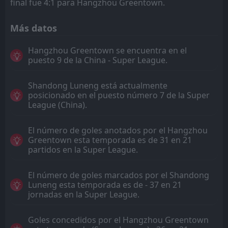
final fue 4:1 para Hangzhou Greentown.
Más datos
Hangzhou Greentown se encuentra en el
puesto 9 de la China - Super League.
Shandong Luneng está actualmente
posicionado en el puesto número 7 de la Super
League (China).
El número de goles anotados por el Hangzhou
Greentown esta temporada es de 31 en 21
partidos en la Super League.
El número de goles marcados por el Shandong
Luneng esta temporada es de - 37 en 21
jornadas en la Super League.
Goles concedidos por el Hangzhou Greentown