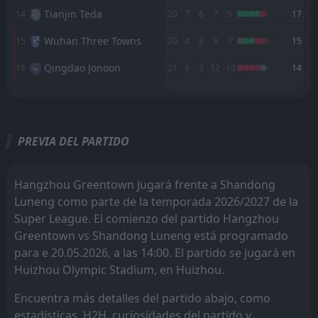
L
0
Shandong Luneng
30
May
Tianjin Teda
14
20
7
6
7
5
17
FT
3
Shandong Luneng
Wuhan Three Towns
15
20
4
8
8
-7
15
11:35
D
3
Wuhan Three Towns
24
May
Qingdao Jonoon
16
21
6
3
12
-10
14
FT
4
Hangzhou Greentown
12:00
L
M
M
W
W
D
D
L
L
P
P
1
Shandong Luneng
20
May
Chengdu Better City
Chengdu Better City
1
1
11
10
7
6
3
3
1
1
24
21
FT
3
Shandong Luneng
11:35
PREVIA DEL PARTIDO
Beijing Guoan
Shandong Luneng
3
7
12
11
6
5
3
0
3
6
W
21
15
1
Chongqing Tongliang Long
16
May
Dalian Zhixing
Tianjin Teda
14
5
10
10
7
4
0
3
3
3
21
15
FT
1
Sichuan Jiuniu
Hangzhou Greentown jugará frente a Shandong
10:00
W
2
Shandong Luneng
Qingdao Youth Island
Henan Jianye
11
2
11
10
4
4
7
2
0
4
19
14
10
May
Luneng como parte de la temporada 2026/2027 de la
Super League. El comienzo del partido Hangzhou
FT
Sichuan Jiuniu
Beijing Guoan
4
Shandong Luneng
10
3
11
9
6
3
1
4
4
2
19
13
11:35
W
Greentown vs Shandong Luneng está programado
1
Shanghai Shenhua
05
May
Shandong Luneng
Qingdao Youth Island
7
2
10
10
5
3
3
3
2
4
18
12
para e 20.05.2026, a las 14:00. El partido se jugará en
Huizhou Olympic Stadium, en Huizhou.
Shenyang Urban
Chongqing Tongliang Long
8
4
11
11
6
3
0
3
5
5
18
12
Encuentra más detalles del partido abajo, como
Hangzhou Greentown
Shanghai Shenhua
13
9
10
10
5
3
3
3
2
4
18
12
estadísticas, H2H, curiosidades del partido y