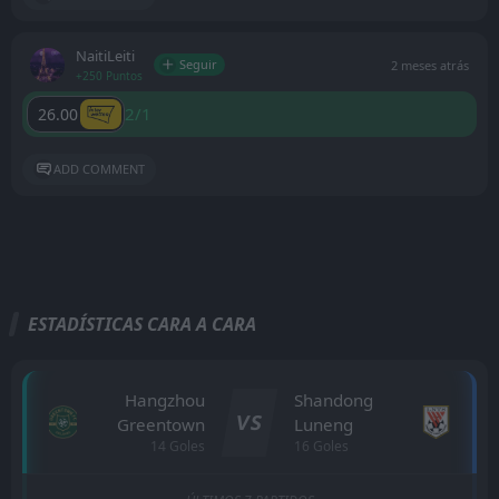
NaitiLeiti
Seguir
2 meses atrás
+250 Puntos
2/1
26.00
ADD COMMENT
ESTADÍSTICAS CARA A CARA
Hangzhou
Shandong
VS
Greentown
Luneng
14 Goles
16 Goles