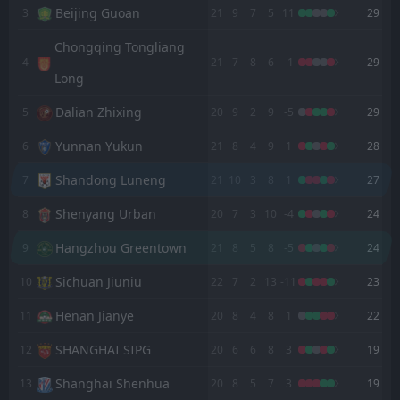
1
Shandong Luneng
01
Aug
Beijing Guoan
3
21
9
7
5
11
29
FT
1
Shandong Luneng
Chongqing Tongliang
11:35
L
2
Henan Jianye
4
21
7
8
6
-1
29
26
Jul
Long
FT
3
Dalian Zhixing
11:35
Dalian Zhixing
5
20
9
2
9
-5
L
29
1
Shandong Luneng
18
Jul
Yunnan Yukun
6
21
8
4
9
1
28
FT
4
Shandong Luneng
11:35
W
3
Yunnan Yukun
Shandong Luneng
7
21
10
3
8
1
27
10
Jul
FT
Shenyang Urban
2
Beijing Guoan
8
20
7
3
10
-4
24
11:35
L
0
Shandong Luneng
04
Jul
Hangzhou Greentown
9
21
8
5
8
-5
24
FT
1
Shenyang Urban
Sichuan Jiuniu
10
22
7
2
13
-11
23
11:00
W
5
Shandong Luneng
27
Jun
Henan Jianye
11
20
8
4
8
1
22
FT
0
Guangxi Hengchen
11:30
W
SHANGHAI SIPG
5
12
20
6
6
8
3
19
Shandong Luneng
20
Jun
Shanghai Shenhua
13
20
8
5
7
3
19
FT
1
Chengdu Better City
11:35