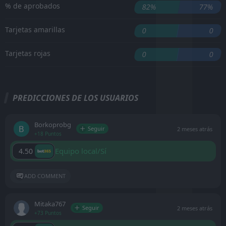
% de aprobados
82%
77%
Tarjetas amarillas
0
0
Tarjetas rojas
0
0
PREDICCIONES DE LOS USUARIOS
Borkoprobg
Seguir
2 meses atrás
+18 Puntos
Equipo local/Sí
4.50
ADD COMMENT
Mitaka767
Seguir
2 meses atrás
+73 Puntos