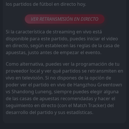
los partidos de fútbol en directo hoy.
VER RETRANSMISIÓN EN DIRECTO
Si la característica de streaming en vivo está
disponible para este partido, puedes iniciar el video
en directo, según establecen las reglas de la casa de
apuestas, justo antes de empezar el evento.
Como alternativa, puedes ver la programación de tu
proveedor local y ver qué partidos se retransmiten en
vivo en televisión. Si no dispones de la opción de
poder ver el partido en vivo de Hangzhou Greentown
vs Shandong Luneng, siempre puedes elegir alguna
de las casas de apuestas recomendadas y hacer el
seguimiento en directo (con el Match Tracker) del
desarrollo del partido y sus estadísticas.