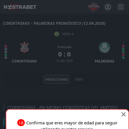
CORINTHIANS - PALMEIRAS PRONÓSTICO (12.04.2026)
SERIE A
Finalizado
0 : 0
CORINTHIANS
12 abr 2026
PALMEIRAS
PREDICCIONES
STATS
CORINTHIANS - PALMEIRAS ESTADÍSTICAS DEL PARTIDO
Goles
18
Confirma que eres mayor de edad para seguir
utilizando nuestro servicio.