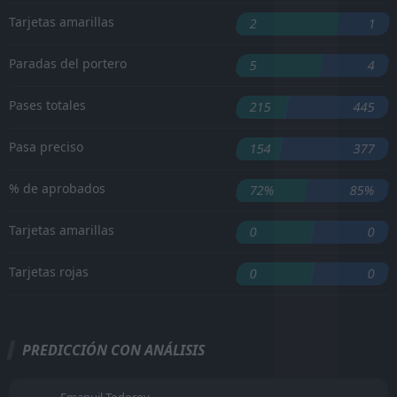
Tarjetas amarillas
2
1
Paradas del portero
5
4
Pases totales
215
445
Pasa preciso
154
377
% de aprobados
72%
85%
Tarjetas amarillas
0
0
Tarjetas rojas
0
0
PREDICCIÓN CON ANÁLISIS