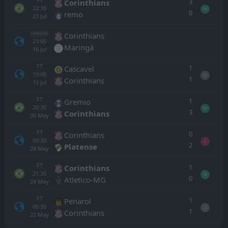
3
Corinthians
22:30
W
0
remo
23
Jul
Corinthians
CANCELLED
23:00
Maringá
16
Jul
FT
1
Cascavel
19:00
D
1
Corinthians
12
Jul
FT
1
Gremio
20:30
W
3
Corinthians
30
May
FT
0
Corinthians
00:30
L
2
Platense
28
May
FT
1
Corinthians
21:30
W
0
Atletico-MG
24
May
FT
1
Penarol
00:30
D
1
Corinthians
22
May