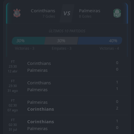
Corinthians
Palmeiras
VS
7 Goles
8 Goles
ÚLTIMOS 10 PARTIDOS
30%
30%
40%
Victorias - 3
Empates - 3
Victorias - 4
FT
0
Corinthians
23:30
0
Palmeiras
12
abr
FT
1
Corinthians
23:30
1
Palmeiras
31
ago
FT
0
Palmeiras
02:30
2
Corinthians
07
ago
FT
1
Corinthians
02:30
0
Palmeiras
31
jul