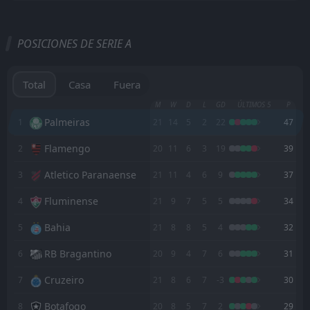
Todo
Casa
Fuera
POSICIONES DE SERIE A
Cerro Porteno
22:00
19
Aug
Palmeiras
Total
Casa
Fuera
Fluminense
M
W
D
L
GD
ÚLTIMOS 5
P
19:30
15
Aug
Palmeiras
Palmeiras
1
21
14
5
2
22
47
Flamengo
2
20
11
6
3
19
39
Palmeiras
22:00
12
Aug
Cerro Porteno
Atletico Paranaense
3
21
11
4
6
9
37
Palmeiras
19:00
Fluminense
4
21
9
7
5
5
34
09
Aug
Internacional
Bahia
5
21
8
8
5
4
32
3
Fortaleza EC
FT
L
RB Bragantino
6
20
9
4
7
6
31
2
Palmeiras
Cruzeiro
7
21
8
6
7
-3
30
FT
3
Palmeiras
19:00
W
0
Fortaleza EC
02
Botafogo
Aug
8
20
8
5
7
2
29