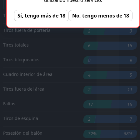
Sí, tengo más de 18
No, tengo menos de 18
Tiros a puerta
4
4
Tiros fuera de portería
2
3
Tiros totales
6
16
Tiros bloqueados
0
9
Cuadro interior de área
4
5
Tiros fuera del área
2
11
Faltas
17
16
Tiros de esquina
2
7
Posesión del balón
32%
68%