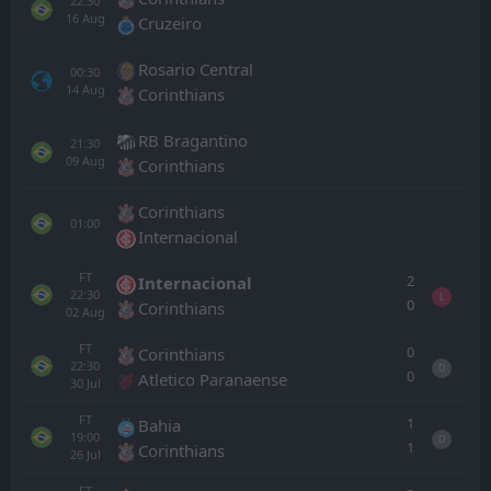
22:30
16
Aug
Cruzeiro
Rosario Central
00:30
14
Aug
Corinthians
RB Bragantino
21:30
09
Aug
Corinthians
Corinthians
01:00
Internacional
FT
2
Internacional
22:30
L
0
Corinthians
02
Aug
FT
0
Corinthians
22:30
D
0
Atletico Paranaense
30
Jul
FT
1
Bahia
19:00
D
1
Corinthians
26
Jul
FT