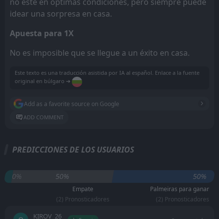
no esté en óptimas condiciones, pero siempre puede
idear una sorpresa en casa.
Apuesta para 1X
No es imposible que se llegue a un éxito en casa.
Este texto es una traducción asistida por IA al español. Enlace a la fuente
original en búlgaro ➔
Add as a favorite source on Google
ADD COMMENT
PREDICCIONES DE LOS USUARIOS
0%
50%
50%
Empate
Palmeiras para ganar
(2) Pronosticadores
(2) Pronosticadores
KIROV_26