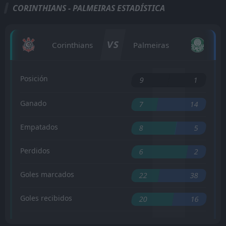
CORINTHIANS - PALMEIRAS ESTADÍSTICA
VS
Corinthians
Palmeiras
Posición
9
1
Ganado
7
14
Empatados
8
5
Perdidos
6
2
Goles marcados
22
38
Goles recibidos
20
16