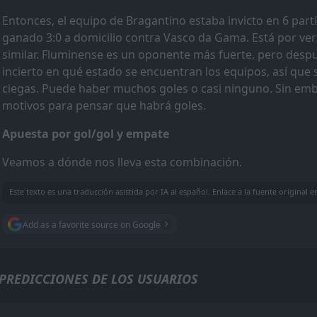
Entonces, el equipo de Bragantino estaba invicto en 6 par
ganado 3:0 a domicilio contra Vasco da Gama. Está por ver
similar. Fluminense es un oponente más fuerte, pero desp
incierto en qué estado se encuentran los equipos, así que 
ciegas. Puede haber muchos goles o casi ninguno. Sin emb
motivos para pensar que habrá goles.
Apuesta por gol/gol y empate
Veamos a dónde nos lleva esta combinación.
Este texto es una traducción asistida por IA al español. Enlace a la fuente original
Add as a favorite source on Google
PREDICCIONES DE LOS USUARIOS