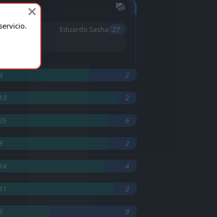
ervicio.
Eduardo Sasha
'27 ︎
4
2
13
2
25
6
8
2
14
4
11
2
6
9