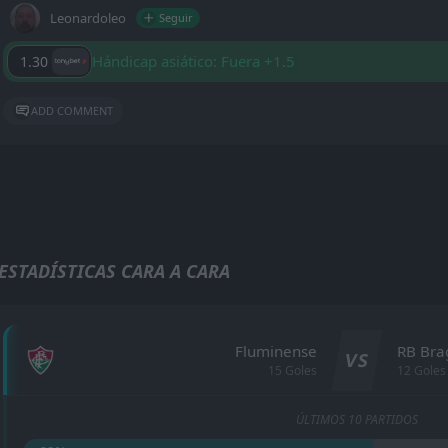
Leonardoleo
Seguir
Hándicap asiático: Fuera +1.5
1.30
ADD COMMENT
ESTADÍSTICAS CARA A CARA
Fluminense
RB Bra
VS
15 Goles
12 Goles
ÚLTIMOS 10 PARTIDOS