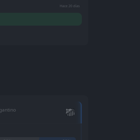
Hace 20 días
gantino