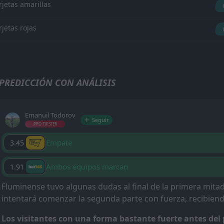
rjetas amarillas
rjetas rojas
PREDICCIÓN CON ANÁLISIS
Emanuil Todorov
Seguir
PRO TIPSTER
Empate
3.45
Ambos equipos marcan
1.91
Fluminense tuvo algunas dudas al final de la primera mita
intentará comenzar la segunda parte con fuerza, recibiend
Los visitantes con una forma bastante fuerte antes del