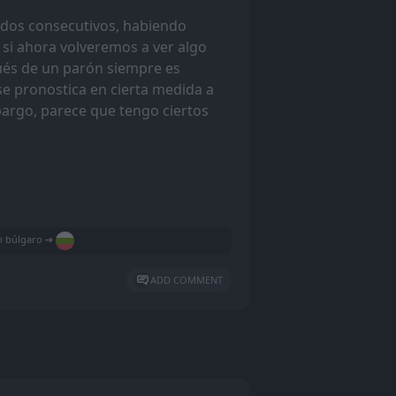
tidos consecutivos, habiendo
 si ahora volveremos a ver algo
ués de un parón siempre es
se pronostica en cierta medida a
argo, parece que tengo ciertos
 en búlgaro ➔
ADD COMMENT