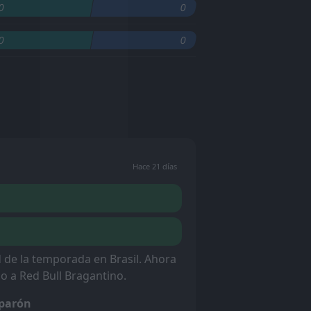
0
0
0
0
Hace 21 días
d de la temporada en Brasil. Ahora
o a Red Bull Bragantino.
 parón