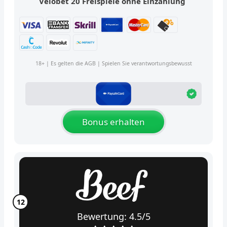
Velobet 20 Freispiele ohne Einzahlung
18+ | Es gelten die AGB | Spielen Sie verantwortungsbewusst
Bonus erhalten
Bewertung: 4.5/5