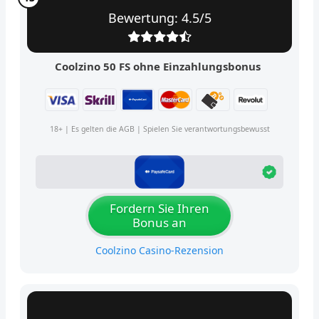
Bewertung: 4.5/5
Coolzino 50 FS ohne Einzahlungsbonus
18+ | Es gelten die AGB | Spielen Sie verantwortungsbewusst
Fordern Sie Ihren
Bonus an
Coolzino Casino-Rezension