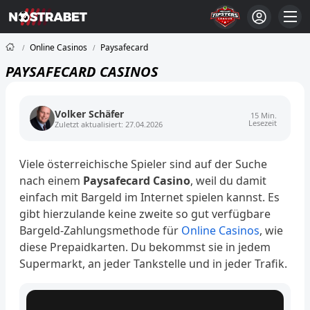
Online Casinos
Paysafecard
PAYSAFECARD CASINOS
Volker Schäfer
15 Min.
Lesezeit
Zuletzt aktualisiert: 27.04.2026
Viele österreichische Spieler sind auf der Suche
nach einem
Paysafecard Casino
, weil du damit
einfach mit Bargeld im Internet spielen kannst. Es
gibt hierzulande keine zweite so gut verfügbare
Bargeld-Zahlungsmethode für
Online Casinos
, wie
diese Prepaidkarten. Du bekommst sie in jedem
Supermarkt, an jeder Tankstelle und in jeder Trafik.