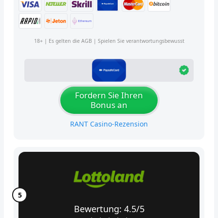
18+ | Es gelten die AGB | Spielen Sie verantwortungsbewusst
Fordern Sie Ihren
Bonus an
RANT Casino-Rezension
Bewertung: 4.5/5