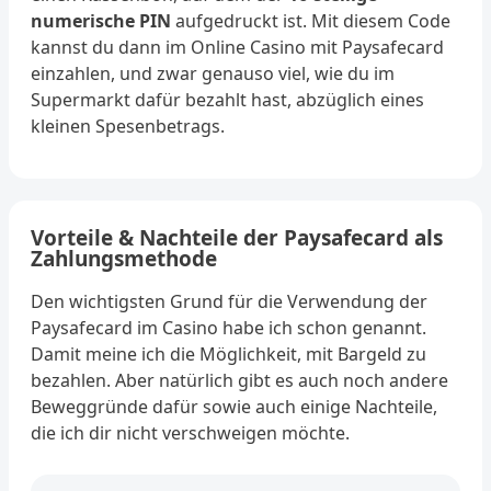
numerische PIN
aufgedruckt ist. Mit diesem Code
kannst du dann im Online Casino mit Paysafecard
einzahlen, und zwar genauso viel, wie du im
Supermarkt dafür bezahlt hast, abzüglich eines
kleinen Spesenbetrags.
Vorteile & Nachteile der Paysafecard als
Zahlungsmethode
Den wichtigsten Grund für die Verwendung der
Paysafecard im Casino habe ich schon genannt.
Damit meine ich die Möglichkeit, mit Bargeld zu
bezahlen. Aber natürlich gibt es auch noch andere
Beweggründe dafür sowie auch einige Nachteile,
die ich dir nicht verschweigen möchte.