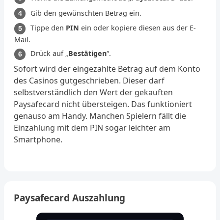
Gib den gewünschten Betrag ein.
Tippe den
PIN
ein oder kopiere diesen aus der E-
Mail.
Drück auf „
Bestätigen
“.
Sofort wird der eingezahlte Betrag auf dem Konto
des Casinos gutgeschrieben. Dieser darf
selbstverständlich den Wert der gekauften
Paysafecard nicht übersteigen. Das funktioniert
genauso am Handy. Manchen Spielern fällt die
Einzahlung mit dem PIN sogar leichter am
Smartphone.
Paysafecard Auszahlung