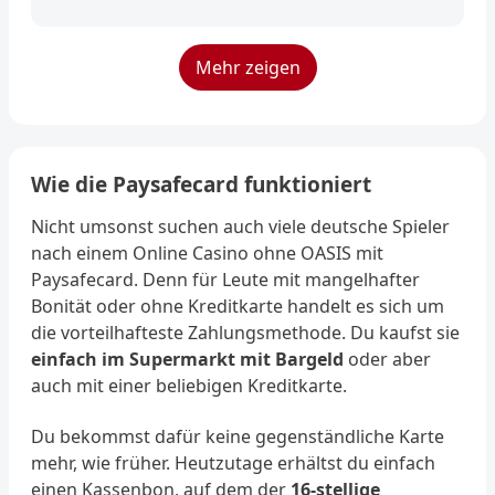
Mehr zeigen
Wie die Paysafecard funktioniert
Nicht umsonst suchen auch viele deutsche Spieler
nach einem Online Casino ohne OASIS mit
Paysafecard. Denn für Leute mit mangelhafter
Bonität oder ohne Kreditkarte handelt es sich um
die vorteilhafteste Zahlungsmethode. Du kaufst sie
einfach im Supermarkt mit Bargeld
oder aber
auch mit einer beliebigen Kreditkarte.
Du bekommst dafür keine gegenständliche Karte
mehr, wie früher. Heutzutage erhältst du einfach
einen Kassenbon, auf dem der
16-stellige