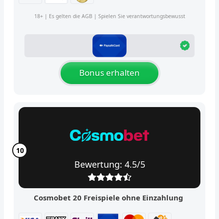
18+ | Es gelten die AGB | Spielen Sie verantwortungsbewusst
Bonus erhalten
Bewertung: 4.5/5
Cosmobet 20 Freispiele ohne Einzahlung