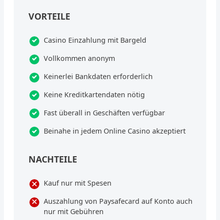
VORTEILE
Casino Einzahlung mit Bargeld
Vollkommen anonym
Keinerlei Bankdaten erforderlich
Keine Kreditkartendaten nötig
Fast überall in Geschäften verfügbar
Beinahe in jedem Online Casino akzeptiert
NACHTEILE
Kauf nur mit Spesen
Auszahlung von Paysafecard auf Konto auch
nur mit Gebühren