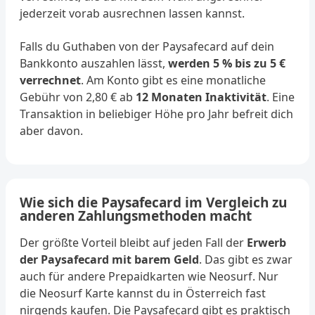
jederzeit vorab ausrechnen lassen kannst.
Falls du Guthaben von der Paysafecard auf dein
Bankkonto auszahlen lässt,
werden 5 % bis zu 5 €
verrechnet
. Am Konto gibt es eine monatliche
Gebühr von 2,80 € ab
12 Monaten Inaktivität
. Eine
Transaktion in beliebiger Höhe pro Jahr befreit dich
aber davon.
Wie sich die Paysafecard im Vergleich zu
anderen Zahlungsmethoden macht
Der größte Vorteil bleibt auf jeden Fall der
Erwerb
der Paysafecard mit barem Geld
. Das gibt es zwar
auch für andere Prepaidkarten wie Neosurf. Nur
die Neosurf Karte kannst du in Österreich fast
nirgends kaufen. Die Paysafecard gibt es praktisch