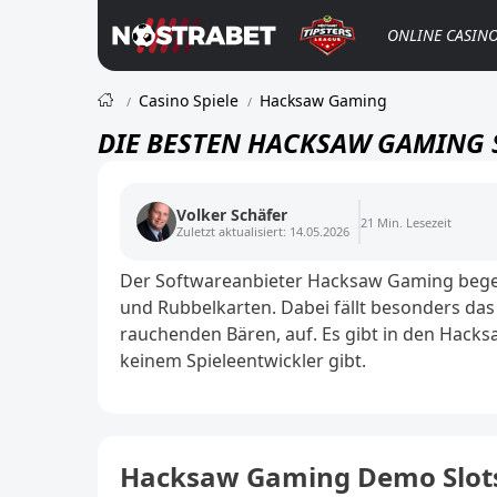
ONLINE CASIN
Casino Spiele
Hacksaw Gaming
DIE BESTEN HACKSAW GAMING 
Volker Schäfer
21 Min. Lesezeit
Zuletzt aktualisiert: 14.05.2026
Der Softwareanbieter Hacksaw Gaming begeist
und Rubbelkarten. Dabei fällt besonders da
rauchenden Bären, auf. Es gibt in den Hacks
keinem Spieleentwickler gibt.
Hacksaw Gaming Demo Slot