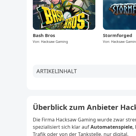
Bash Bros
Stormforged
Von: Hacksaw Gaming
Von: Hacksaw Gami
ARTIKELINHALT
Überblick zum Anbieter Ha
Die Firma Hacksaw Gaming wurde zwar streng
spezialisiert sich klar auf
Automatenspiele, 
Trafik oder von der Tankstelle, nur digital.