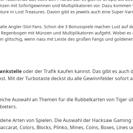
en mit Sofortgewinnen und Multiplikatoren vor. Dazu kommen vier
ure in Lost Treasures. Davon gibt es jeweils auch eine Super-Var
 alle Angler-Slot-Fans. Schon die 3 Bonusspiele machen Lust auf de
Regenbogen mit Münzen und Multiplikatoren aufgeht. Wobei es di
n glitschig, wenn nass mit Leiste des großen Fangs und goldenen
Tankstelle
oder der Trafik kaufen kannst. Das gibt es auch 
 Mit der Turbotaste deckst du alle Gewinnfelder sofort a
che Auswahl an Themen für die Rubbelkarten von Tiger üb
bieters.
edene Arten von Spielen. Die Auswahl der Hacksaw Gaming 
ccarat, Colors, Blocks, Plinko, Mines, Coins, Boxes, Lines 