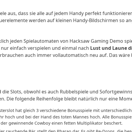
e aus, dass sie alle auf jedem Handy perfekt funktioniere
uerelemente werden auf kleinen Handy-Bildschirmen so ange
rklich jeden Spielautomaten von Hacksaw Gaming Demo spiel
 nur einfach verspielen und einmal nach
Lust und Laune d
erbrauchen auch immer vollautomatisch neu auf. Das wäre 
 die Slots, obwohl es auch Rubbelspiele und Sofortgewinns
n. Die folgende Reihenfolge bleibt natürlich nur eine Mome
terslot hat gleich 3 verschiedene Bonusspiele mit unterschiedlicher
ehr hoch und bei der Hand des toten Mannes hoch. Alle Bonusspie
ir der gewinnende Cowboy einen fetten Multiplikator beschert.
 der rauchende Bär, stellt den Pharao dar. Es gibt Re-Drops, die