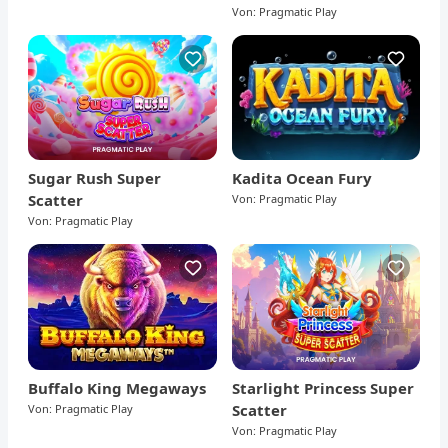
Von: Pragmatic Play
Sugar Rush Super
Kadita Ocean Fury
Scatter
Von: Pragmatic Play
Von: Pragmatic Play
Buffalo King Megaways
Starlight Princess Super
Scatter
Von: Pragmatic Play
Von: Pragmatic Play