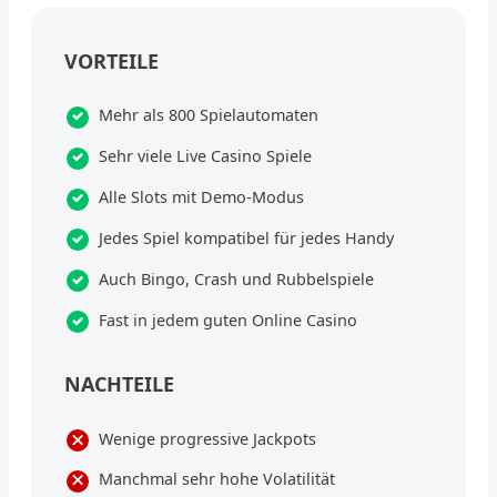
VORTEILE
Mehr als 800 Spielautomaten
Sehr viele Live Casino Spiele
Alle Slots mit Demo-Modus
Jedes Spiel kompatibel für jedes Handy
Auch Bingo, Crash und Rubbelspiele
Fast in jedem guten Online Casino
NACHTEILE
Wenige progressive Jackpots
Manchmal sehr hohe Volatilität