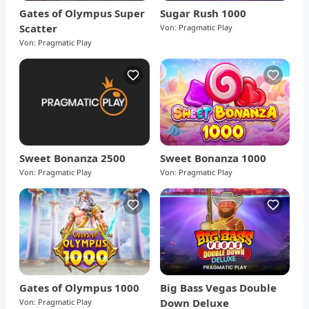
Gates of Olympus Super
Sugar Rush 1000
Scatter
Von: Pragmatic Play
Von: Pragmatic Play
Sweet Bonanza 1000
Sweet Bonanza 2500
Von: Pragmatic Play
Von: Pragmatic Play
Gates of Olympus 1000
Big Bass Vegas Double
Down Deluxe
Von: Pragmatic Play