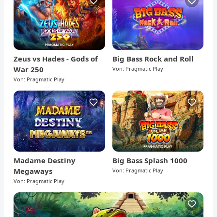
Zeus vs Hades - Gods of
Big Bass Rock and Roll
War 250
Von: Pragmatic Play
Von: Pragmatic Play
Madame Destiny
Big Bass Splash 1000
Megaways
Von: Pragmatic Play
Von: Pragmatic Play