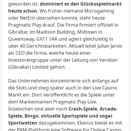
geworden ist,
dominiert es den Glücksspielmarkt
heute schon
. Wo früher niemand Microgaming
oder NetEnt übersehen konnte, steht heute
Pragmatic Play drauf. Die Firma firmiert offiziell in
Gibraltar, im Madison Building, Midtown in
Queensway, GX11 1AA und agiert gleichzeitig in
über 40 Gerichtsbarkeiten. Aktuell leitet Julian Jarvis
als CEO die Firma, welche heute einer
Investorengruppe unter der Leitung von Veridian
(Gibraltar) Limited gehört.
Das Unternehmen konzentrierte sich anfangs auf
die Slots und stieg später auch in den Live Casino
Markt ein. Dort veröffentlicht es die Spiele unter
dem Markennamen Pragmatic Play Live.
Inzwischen sind aber noch
Crash-Spiele, Arcade-
Spiele, Bingo, virtuelle Sportspiele und sogar
Sportwetten
dazugekommen. Ebenso bietet es mit
der PAM-Plattform eine Software für Online Casino