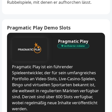
Rubbelspiele, mit denen er aufhorchen lässt.
Pragmatic Play Demo Slots
Pragmatic Play
Verifizierter Anbieter
Pragmatic Play ist ein führender
Spieleentwickler, der für sein umfangreiches
Portfolio an Video-Slots, Live-Casino-Spielen,
Bingo und virtuellen Sportarten bekannt ist,
die weltweit in regulierten Märkten verfügbar
sind. Derzeit sind über 600 Slots verfügbar,
wobei regelmäßig neue Inhalte veröffentlicht
werden.