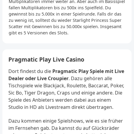
Multiplikatoren immer weiter an. Aber auch im Basisspiel
fallen Multiplikatoren bis zu 500x ins Spielfeld. Du
gewinnst bis zu 5.000x in einer Spielrunde. Falls dir das
zu wenig ist, solltest du wieder Starlight Princess Super
Scatter mit Gewinnen bis zu 50.000x spielen. Insgesamt
gibt es 5 Versionen des Slots.
Pragmatic Play Live Casino
Dort findest du die
Pragmatic Play Spiele mit Live
Dealer oder Live Croupier
. Dazu gehören alle
Tischspiele wie Blackjack, Roulette, Baccarat, Poker,
Sic Bo, Tiger Dragon, Craps und einige andere. Die
Spiele des Anbieters werden dabei aus einem
Studio in HD als Livestream direkt übertragen.
Dazu kommen einige Spielshows, wie es sie früher
im Fernsehen gab. Da kannst du auf Glücksräder