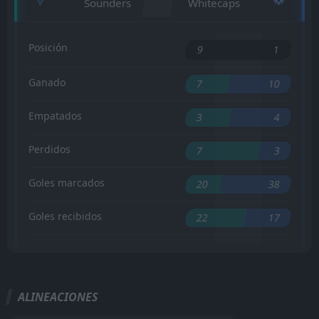
Sounders
Whitecaps
Posición
9
1
Ganado
7
10
Empatados
3
4
Perdidos
7
3
Goles marcados
20
38
Goles recibidos
22
17
ALINEACIONES