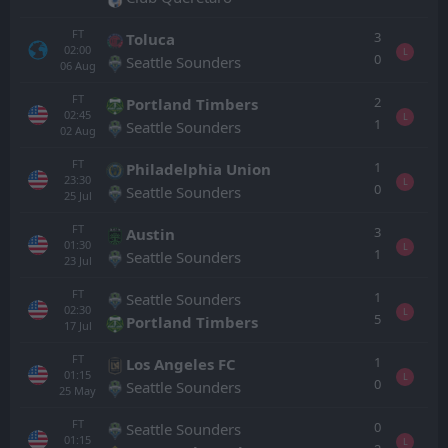
FT
3
Toluca
02:00
L
0
Seattle Sounders
06
Aug
FT
2
Portland Timbers
02:45
L
1
Seattle Sounders
02
Aug
FT
1
Philadelphia Union
23:30
L
0
Seattle Sounders
25
Jul
FT
3
Austin
01:30
L
1
Seattle Sounders
23
Jul
FT
1
Seattle Sounders
02:30
L
5
Portland Timbers
17
Jul
FT
1
Los Angeles FC
01:15
L
0
Seattle Sounders
25
May
FT
0
Seattle Sounders
01:15
L