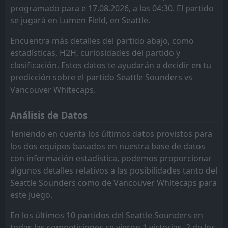
Portland Timbers
Los Angeles Galaxy
12
8
FT
9
9
5
3
2
3
2
3
17
12
3
Vancouver Whitecaps
programado para e 17.08.2026, a las 04:30. El partido
02:30
W
0
Sporting Kansas City
se jugará en Lumen Field, en Seattle.
18
Apr
Colorado Rapids
Seattle Sounders
11
9
10
8
5
3
0
2
3
5
15
11
Encuentra más detalles del partido abajo, como
San Diego
Houston Dynamo
13
4
10
8
4
3
3
1
3
4
15
10
estadísticas, H2H, curiosidades del partido y
San Jose Earthquakes
St. Louis City
3
7
9
9
4
2
2
3
3
4
14
9
clasificación. Estos datos te ayudarán a decidir en tu
predicción sobre el partido Seattle Sounders vs
Austin
Portland Timbers
14
8
8
9
4
2
2
1
2
6
14
7
Vancouver Whitecaps.
FC Dallas
Colorado Rapids
11
6
10
9
3
2
4
1
2
7
13
7
Análisis de Datos
Seattle Sounders
Real Salt Lake
9
5
7
9
4
1
1
3
2
5
13
6
Teniendo en cuenta los últimos datos provistos para
Minnesota United FC
San Diego
10
13
9
8
2
1
5
3
2
4
11
6
los dos equipos basados en nuestra base de datos
con información estadística, podemos proporcionar
Los Angeles Galaxy
Sporting Kansas City
12
15
10
9
2
2
4
0
4
7
10
6
algunos detalles relativos a las posibilidades tanto del
Sporting Kansas City
Austin
15
14
10
9
2
0
2
3
5
7
8
3
Seattle Sounders como de Vancouver Whitecaps para
este juego.
En los últimos 10 partidos del Seattle Sounders en
todas las competiciones se vieron 1 victorias, 2 de los