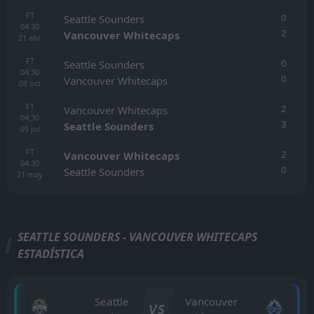
FT
0
Seattle Sounders
04:30
2
Vancouver Whitecaps
21
abr
FT
0
Seattle Sounders
04:30
0
Vancouver Whitecaps
08
oct
FT
2
Vancouver Whitecaps
04:30
3
Seattle Sounders
09
jul
FT
2
Vancouver Whitecaps
04:30
0
Seattle Sounders
21
may
SEATTLE SOUNDERS - VANCOUVER WHITECAPS
ESTADÍSTICA
Seattle
Vancouver
VS