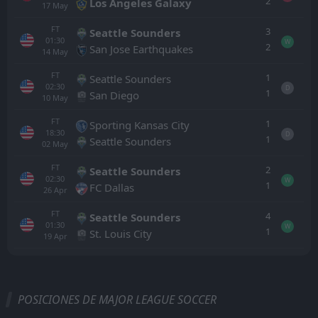
2
Los Angeles Galaxy
17
May
FT
3
Seattle Sounders
01:30
W
2
San Jose Earthquakes
14
May
FT
1
Seattle Sounders
02:30
D
1
San Diego
10
May
FT
1
Sporting Kansas City
18:30
D
1
Seattle Sounders
02
May
FT
2
Seattle Sounders
02:30
W
1
FC Dallas
26
Apr
FT
4
Seattle Sounders
01:30
W
1
St. Louis City
19
Apr
Todo
Casa
Fuera
POSICIONES DE MAJOR LEAGUE SOCCER
Seattle Sounders