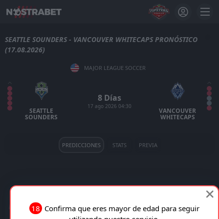
SEATTLE SOUNDERS - VANCOUVER WHITECAPS PRONÓSTICO
(17.08.2026)
MAJOR LEAGUE SOCCER
8 Días
17 ago 2026 04:30
SEATTLE
VANCOUVER
SOUNDERS
WHITECAPS
PREDICCIONES
STATS
PREVIA
SEATTLE SOUNDERS VS VANCOUVER WHITECAPS EN
18
Confirma que eres mayor de edad para seguir
VIVO
utilizando nuestro servicio.