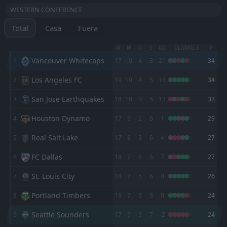
02:30
WESTERN CONFERENCE
17
Aug
Vancouver Whitecaps
Total
Casa
Fuera
Tigres UANL
02:00
12
Aug
Vancouver Whitecaps
M
W
D
L
GD
ÚLTIMOS 5
P
Vancouver Whitecaps
1
17
10
4
3
21
34
1
Vancouver Whitecaps
FT
L
3
FC Juarez
Los Angeles FC
2
19
10
4
5
16
34
FT
0
Vancouver Whitecaps
San Jose Earthquakes
3
18
10
3
5
13
33
02:30
L
1
Atlante FC
05
Aug
Houston Dynamo
4
17
9
2
6
1
29
FT
1
Vancouver Whitecaps
Real Salt Lake
5
23:30
17
8
3
6
4
27
D
1
Los Angeles FC
01
Aug
FC Dallas
6
18
7
6
5
7
27
FT
0
Minnesota United FC
00:30
D
0
Vancouver Whitecaps
St. Louis City
7
18
7
5
6
0
26
26
Jul
Portland Timbers
8
FT
18
7
3
8
0
24
4
FC Cincinnati
23:30
L
3
Vancouver Whitecaps
22
Jul
Seattle Sounders
9
17
7
3
7
-2
24
PARTIDO