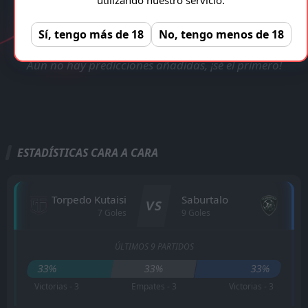
VERIFICADA Y LEGAL!
Torpedo Kutaisi - Saburtalo
Registro gratuito, sin anuncios!
REGISTRAR
Sí, tengo más de 18
No, tengo menos de 18
Aún no hay predicciones añadidas, ¡sé el primero!
ESTADÍSTICAS CARA A CARA
Torpedo Kutaisi
Saburtalo
VS
7 Goles
9 Goles
ÚLTIMOS 9 PARTIDOS
33%
33%
33%
Victorias - 3
Empates - 3
Victorias - 3