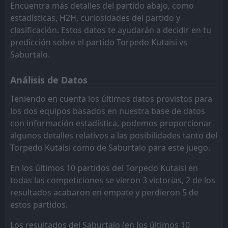
Encuentra más detalles del partido abajo, como
Spaeri
Spaeri
8
8
10
9
3
2
3
4
3
4
12
10
estadísticas, H2H, curiosidades del partido y
FT
1
Saburtalo
15:00
D
Gagra
Samgurali
7
9
10
10
2
2
4
2
4
6
10
8
clasificación. Estos datos te ayudarán a decidir en tu
1
Spaeri
12
Jun
predicción sobre el partido Torpedo Kutaisi vs
Meshakhte
Meshakhte
10
10
10
9
0
1
5
3
4
6
5
6
FT
1
Saburtalo
Saburtalo.
17:00
W
0
Dinamo Batumi
29
May
Análisis de Datos
FT
3
Samgurali
15:00
L
2
Saburtalo
Teniendo en cuenta los últimos datos provistos para
25
May
los dos equipos basados en nuestra base de datos
con información estadística, podemos proporcionar
algunos detalles relativos a las posibilidades tanto del
Torpedo Kutaisi como de Saburtalo para este juego.
En los últimos 10 partidos del Torpedo Kutaisi en
todas las competiciones se vieron 3 victorias, 2 de los
resultados acabaron en empate y perdieron 5 de
estos partidos.
Los resultados del Saburtalo (en los últimos 10