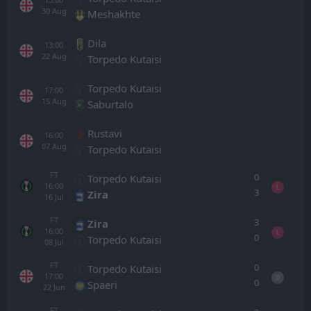
30
Aug
Meshakhte
Dila
13:00
22
Aug
Torpedo Kutaisi
Torpedo Kutaisi
17:00
15
Aug
Saburtalo
Rustavi
16:00
07
Aug
Torpedo Kutaisi
FT
0
Torpedo Kutaisi
16:00
L
3
Zira
16
Jul
FT
3
Zira
16:00
L
0
Torpedo Kutaisi
08
Jul
FT
0
Torpedo Kutaisi
17:00
D
0
Spaeri
22
Jun
FT