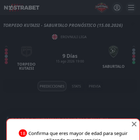
TORPEDO KUTAISI - SABURTALO PRONÓSTICO (15.08.2026)
EROVNULI LIGA
9 Días
15 ago 2026 19:00
TORPEDO
SABURTALO
KUTAISI
PREDICCIONES
STATS
PREVIA
TORPEDO KUTAISI VS SABURTALO EN VIVO
18
Confirma que eres mayor de edad para seguir
TRANSMISIÓN EN VIVO
utilizando nuestro servicio.