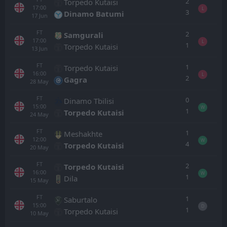
2
Torpedo Kutaisi
17:00
L
3
Dinamo Batumi
17
Jun
FT
2
Samgurali
17:00
L
1
Torpedo Kutaisi
13
Jun
FT
1
Torpedo Kutaisi
16:00
L
2
Gagra
28
May
FT
0
Dinamo Tbilisi
15:00
W
1
Torpedo Kutaisi
24
May
FT
1
Meshakhte
12:00
W
4
Torpedo Kutaisi
20
May
FT
2
Torpedo Kutaisi
16:00
W
1
Dila
15
May
FT
1
Saburtalo
15:00
D
1
Torpedo Kutaisi
10
May