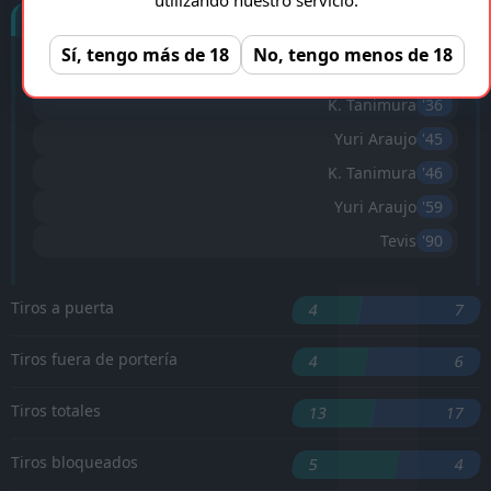
Goles
Sí, tengo más de 18
No, tengo menos de 18
T. Kondo
'25 ︎
K. Tanimura
'36 ︎
Yuri Araujo
'45 ︎
K. Tanimura
'46 ︎
Yuri Araujo
'59 ︎
Tevis
'90 ︎
Tiros a puerta
4
7
Tiros fuera de portería
4
6
Tiros totales
13
17
Tiros bloqueados
5
4