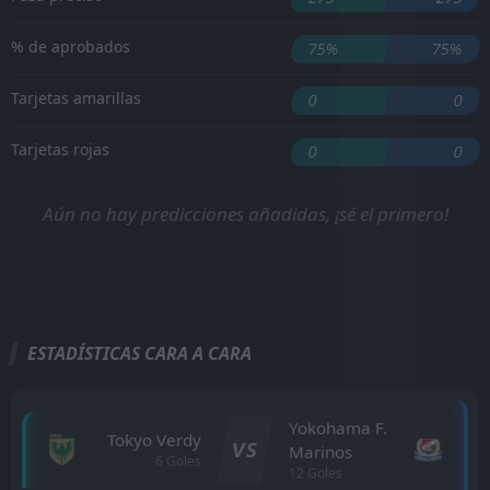
% de aprobados
75%
75%
Tarjetas amarillas
0
0
Tarjetas rojas
0
0
Aún no hay predicciones añadidas, ¡sé el primero!
ESTADÍSTICAS CARA A CARA
Yokohama F.
Tokyo Verdy
VS
Marinos
6 Goles
12 Goles