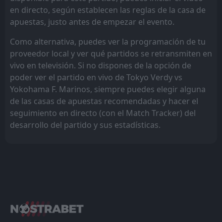
en directo, según establecen las reglas de la casa de
apuestas, justo antes de empezar el evento.
Como alternativa, puedes ver la programación de tu
proveedor local y ver qué partidos se retransmiten en
vivo en televisión. Si no dispones de la opción de
poder ver el partido en vivo de Tokyo Verdy vs
Yokohama F. Marinos, siempre puedes elegir alguna
de las casas de apuestas recomendadas y hacer el
seguimiento en directo (con el Match Tracker) del
desarrollo del partido y sus estadísticas.