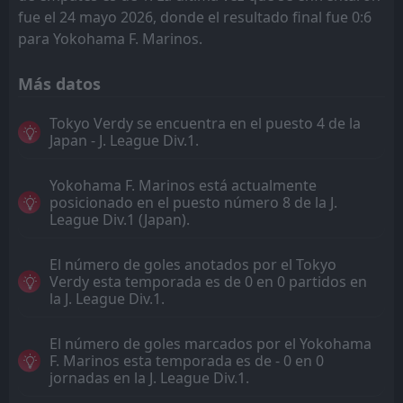
fue el 24 mayo 2026, donde el resultado final fue 0:6
para Yokohama F. Marinos.
Más datos
Tokyo Verdy se encuentra en el puesto 4 de la
Japan - J. League Div.1.
Yokohama F. Marinos está actualmente
posicionado en el puesto número 8 de la J.
League Div.1 (Japan).
El número de goles anotados por el Tokyo
Verdy esta temporada es de 0 en 0 partidos en
la J. League Div.1.
El número de goles marcados por el Yokohama
F. Marinos esta temporada es de - 0 en 0
jornadas en la J. League Div.1.