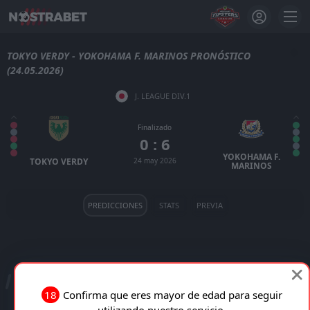
TOKYO VERDY - YOKOHAMA F. MARINOS PRONÓSTICO
(24.05.2026)
J. LEAGUE DIV.1
Finalizado
0 : 6
YOKOHAMA F.
TOKYO VERDY
24 may 2026
MARINOS
PREDICCIONES
STATS
PREVIA
TOKYO VERDY - YOKOHAMA F. MARINOS ESTADÍSTICAS DEL
PARTIDO
18
Confirma que eres mayor de edad para seguir
utilizando nuestro servicio.