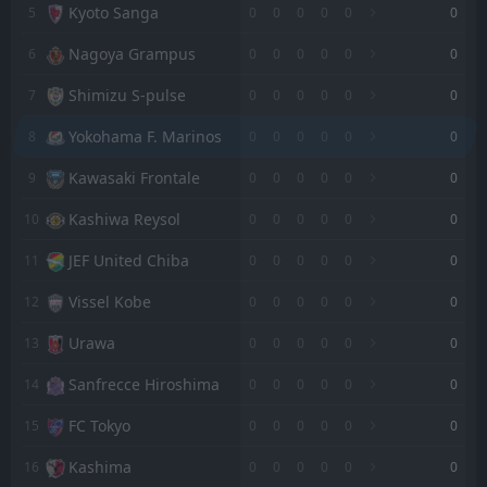
Kyoto Sanga
5
0
0
0
0
0
0
FT
3
Yokohama F. Marinos
08:00
W
Nagoya Grampus
6
0
0
0
0
0
0
0
Shimizu S-pulse
06
Jun
Shimizu S-pulse
7
0
0
0
0
0
0
FT
1
Shimizu S-pulse
05:00
D
1
Yokohama F. Marinos
31
Yokohama F. Marinos
May
8
0
0
0
0
0
0
FT
0
Tokyo Verdy
Kawasaki Frontale
9
0
0
0
0
0
0
05:00
W
6
Yokohama F. Marinos
24
May
Kashiwa Reysol
10
0
0
0
0
0
0
FT
0
Yokohama F. Marinos
JEF United Chiba
08:00
11
0
0
0
0
0
0
L
1
Kashiwa Reysol
16
May
Vissel Kobe
12
0
0
0
0
0
0
PEN
4
Yokohama F. Marinos
05:00
L
5
Kashima
Urawa
13
0
0
0
0
0
0
10
May
Sanfrecce Hiroshima
FT
14
0
0
0
0
0
0
2
Machida Zelvia
07:00
L
0
Yokohama F. Marinos
06
May
FC Tokyo
15
0
0
0
0
0
0
PEN
1
Yokohama F. Marinos
Kashima
16
0
0
0
0
0
0
05:00
L
3
Mito Hollyhock