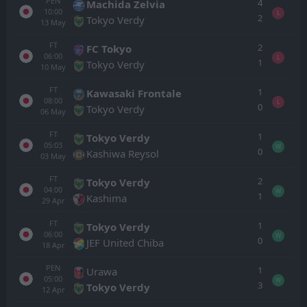
PEN
4
Machida Zelvia
10:00
L
2
Tokyo Verdy
13
May
FT
2
FC Tokyo
06:00
L
1
Tokyo Verdy
10
May
FT
1
Kawasaki Frontale
08:00
L
0
Tokyo Verdy
06
May
FT
1
Tokyo Verdy
05:03
W
0
Kashiwa Reysol
03
May
FT
2
Tokyo Verdy
04:00
W
1
Kashima
29
Apr
FT
1
Tokyo Verdy
06:00
W
0
JEF United Chiba
18
Apr
PEN
1
Urawa
05:00
W
3
Tokyo Verdy
12
Apr