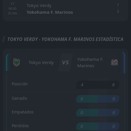
FT
1
Tokyo Verdy
06:00
2
Yokohama F. Marinos
25
feb
TOKYO VERDY - YOKOHAMA F. MARINOS ESTADÍSTICA
Yokohama F.
VS
Tokyo Verdy
Marinos
Posición
4
8
Ganado
0
0
Empatados
0
0
Perdidos
0
0