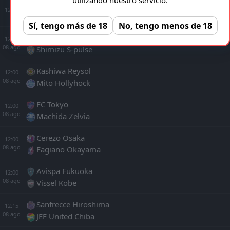
Cerezo Osaka
3
0
0
0
0
0
0
Gamba Osaka
12:30
Urawa
Tokyo Verdy
4
0
0
0
0
0
0
Sí, tengo más de 18
No, tengo menos de 18
Nagoya Grampus
Kyoto Sanga
12:00
5
0
0
0
0
0
0
08
ago
Shimizu S-pulse
Nagoya Grampus
6
0
0
0
0
0
0
Kashiwa Reysol
12:00
Shimizu S-pulse
7
0
0
0
0
0
0
08
ago
Mito Hollyhock
Yokohama F. Marinos
8
0
0
0
0
0
0
FC Tokyo
12:00
08
ago
Machida Zelvia
Kawasaki Frontale
9
0
0
0
0
0
0
Kashiwa Reysol
Cerezo Osaka
10
0
0
0
0
0
0
12:00
08
ago
Fagiano Okayama
JEF United Chiba
11
0
0
0
0
0
0
Avispa Fukuoka
12:00
Vissel Kobe
12
0
0
0
0
0
0
08
ago
Vissel Kobe
Urawa
13
0
0
0
0
0
0
Sanfrecce Hiroshima
12:15
08
ago
Sanfrecce Hiroshima
14
0
0
0
0
0
0
JEF United Chiba