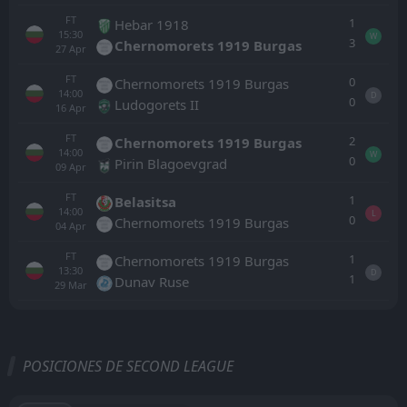
FT
1
Hebar 1918
15:30
W
3
Chernomorets 1919 Burgas
27
Apr
FT
0
Chernomorets 1919 Burgas
14:00
D
0
Ludogorets II
16
Apr
FT
2
Chernomorets 1919 Burgas
14:00
W
0
Pirin Blagoevgrad
09
Apr
FT
1
Belasitsa
14:00
L
0
Chernomorets 1919 Burgas
04
Apr
FT
1
Chernomorets 1919 Burgas
13:30
D
1
Dunav Ruse
29
Mar
Todo
Casa
Fuera
POSICIONES DE SECOND LEAGUE
Sportist Svoge
15:00
16
Aug