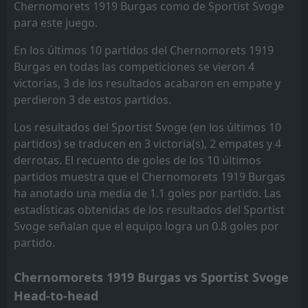
Rilski Sportist
Lokomotiv G. Oryahovitsa
15
13
1
1
0
0
0
0
1
1
0
0
Chernomorets 1919 Burgas como de Sportist Svoge
para este juego.
Yantra 2019
Beroe
16
9
1
1
0
0
0
0
1
1
0
0
En los últimos 10 partidos del Chernomorets 1919
Nesebar
Dobrudzha
17
4
1
0
0
0
0
0
1
0
0
0
Burgas en todas las competiciones se vieron 4
Pirin Blagoevgrad
Pirin Blagoevgrad
18
18
1
1
0
0
0
0
1
1
0
0
victorias, 3 de los resultados acabaron en empate y
perdieron 3 de estos partidos.
Los resultados del Sportist Svoge (en los últimos 10
partidos) se traducen en 3 victoria(s), 2 empates y 4
derrotas. El recuento de goles de los 10 últimos
partidos muestra que el Chernomorets 1919 Burgas
ha anotado una media de 1.1 goles por partido. Las
estadísticas obtenidas de los resultados del Sportist
Svoge señalan que el equipo logra un 0.8 goles por
partido.
Chernomorets 1919 Burgas vs Sportist Svoge
Head-to-head