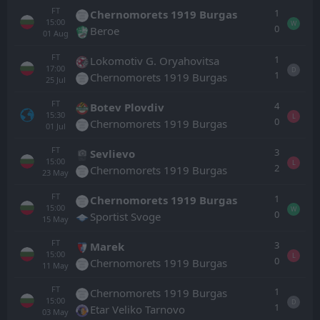
FT
1
Chernomorets 1919 Burgas
15:00
W
0
Beroe
01
Aug
FT
1
Lokomotiv G. Oryahovitsa
17:00
D
1
Chernomorets 1919 Burgas
25
Jul
FT
4
Botev Plovdiv
15:30
L
0
Chernomorets 1919 Burgas
01
Jul
FT
3
Sevlievo
15:00
L
2
Chernomorets 1919 Burgas
23
May
FT
1
Chernomorets 1919 Burgas
15:00
W
0
Sportist Svoge
15
May
FT
3
Marek
15:00
L
0
Chernomorets 1919 Burgas
11
May
FT
1
Chernomorets 1919 Burgas
15:00
D
1
Etar Veliko Tarnovo
03
May