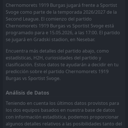
14:00
D
0
Chernomorets 1919 Burgas jugará frente a Sportist
Sportist Svoge
04
Apr
Spartak Pleven
Vihren
2
7
1
1
1
1
0
0
0
0
3
3
Svoge como parte de la temporada 2026/2027 de la
Second League. El comienzo del partido
Beroe
Spartak Pleven
9
2
1
1
1
1
0
0
0
0
3
3
Chernomorets 1919 Burgas vs Sportist Svoge está
Fratria
Marek
10
11
2
3
1
1
0
0
1
2
3
3
programado para e 15.05.2026, a las 17:00. El partido
se jugará en Gradski stadion, en Nesebar.
Montana
Montana
6
6
1
1
1
0
0
1
0
0
3
1
Encuentra más detalles del partido abajo, como
Ludogorets II
Chernomorets 1919 Burgas
3
8
1
1
1
0
0
1
0
0
3
1
estadísticas, H2H, curiosidades del partido y
Vihren
Sportist Svoge
12
7
1
1
0
0
1
1
0
0
1
1
clasificación. Estos datos te ayudarán a decidir en tu
predicción sobre el partido Chernomorets 1919
Sportist Svoge
Rilski Sportist
12
15
1
1
0
0
1
0
0
1
1
0
Burgas vs Sportist Svoge.
Lokomotiv G. Oryahovitsa
Nesebar
13
17
1
1
0
0
1
0
0
1
1
0
Análisis de Datos
CSKA Sofia II
Yantra 2019
16
5
0
1
0
0
0
0
0
1
0
0
Teniendo en cuenta los últimos datos provistos para
Marek
Fratria
11
10
0
0
0
0
0
0
0
0
0
0
los dos equipos basados en nuestra base de datos
con información estadística, podemos proporcionar
Hebar 1918
Hebar 1918
14
14
1
1
0
0
0
0
1
1
0
0
algunos detalles relativos a las posibilidades tanto del