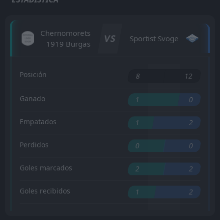
Chernomorets
VS
Sportist Svoge
1919 Burgas
Posición
8
12
Ganado
1
0
Empatados
1
2
Perdidos
0
0
Goles marcados
2
2
Goles recibidos
1
2