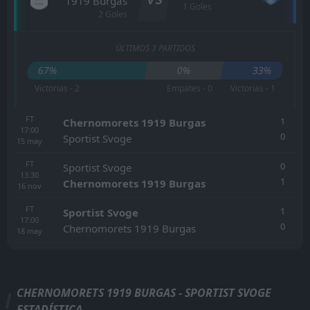
1919 Burgas
1 Goles
2 Goles
ÚLTIMOS 3 PARTIDOS
67%
0%
33%
Victorias - 2
Empates - 0
Victorias - 1
FT
1
Chernomorets 1919 Burgas
17:00
0
Sportist Svoge
15
may
FT
0
Sportist Svoge
13:30
1
Chernomorets 1919 Burgas
16
nov
FT
1
Sportist Svoge
17:00
0
Chernomorets 1919 Burgas
18
may
CHERNOMORETS 1919 BURGAS - SPORTIST SVOGE
ESTADÍSTICA