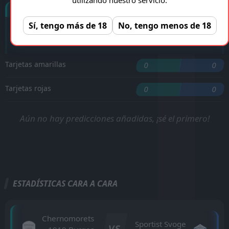
Goles
Sí, tengo más de 18
No, tengo menos de 18
'54 ︎
Z. Petkov
Tarjetas amarillas
0
0
Tarjetas rojas
0
0
Aún no hay predicciones añadidas, ¡sé el primero!
ESTADÍSTICAS CARA A CARA
Chernomorets
Sportist Svoge
VS