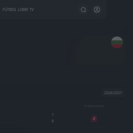
FÚTBOL LIBRE TV
M
W
D
L
GD
ÚLTIMOS 5
P
Predicciones
2
2
0
0
5
6
1
2
0
2
2
0
0
3
6