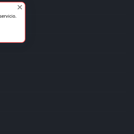
2
2
0
0
2
6
2
1
1
0
4
4
ervicio.
2
1
1
0
3
4
2
1
1
0
2
4
2
1
1
0
1
4
2
1
1
0
1
4
2
1
0
1
0
3
2
1
0
1
0
3
2
1
0
1
0
3
2
0
2
0
0
2
2
0
1
1
-1
1
2
0
0
2
-2
0