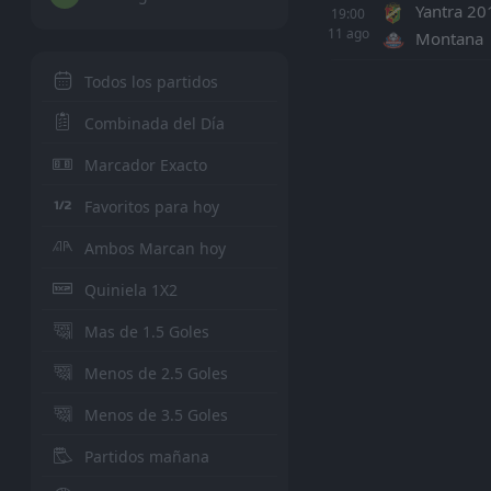
Yantra 20
Rilski Sp
15
19:00
11
ago
Montana
Yantra 
16
Todos los partidos
Neseba
17
Combinada del Día
Pirin B
18
Marcador Exacto
Dobrud
CSKA So
Favoritos para hoy
4
5
Etar Ve
Etar Ve
Ambos Marcan hoy
1
1
Ludogor
Spartak
Quiniela 1X2
3
2
Monta
Vihren
Mas de 1.5 Goles
6
7
Cherno
Marek
Menos de 2.5 Goles
10
8
Beroe
Ludogor
Menos de 3.5 Goles
9
3
Spartak
Monta
Partidos mañana
2
6