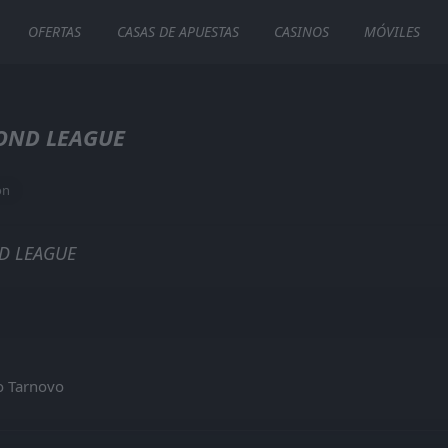
OFERTAS
CASAS DE APUESTAS
CASINOS
MÓVILES
OND LEAGUE
ón
SECOND LEAGUE
D LEAGUE
uera
iko Tarnovo
ko Tarnovo
 Pleven