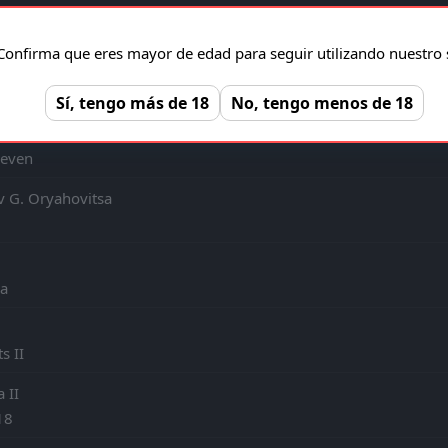
ts II
rets 1919 Burgas
zha
Confirma que eres mayor de edad para seguir utilizando nuestro s
Svoge
ia II
goevgrad
Sí, tengo más de 18
No, tengo menos de 18
a
tist
leven
orets 1919 Burgas
 G. Oryahovitsa
a
 Svoge
s II
iv G. Oryahovitsa
 II
18
918