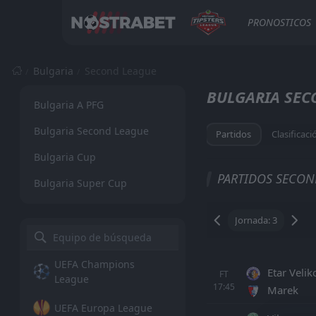
PRONOSTICOS
Bulgaria
Second League
BULGARIA SEC
Bulgaria A PFG
Bulgaria Second League
Partidos
Clasificaci
Bulgaria Cup
POSICIONES DE 
PARTIDOS SECON
Bulgaria Super Cup
Total
Casa
F
Etar Vel
UEFA Champions
1
Etar Veli
FT
League
17:45
Marek
Spartak
2
UEFA Europa League