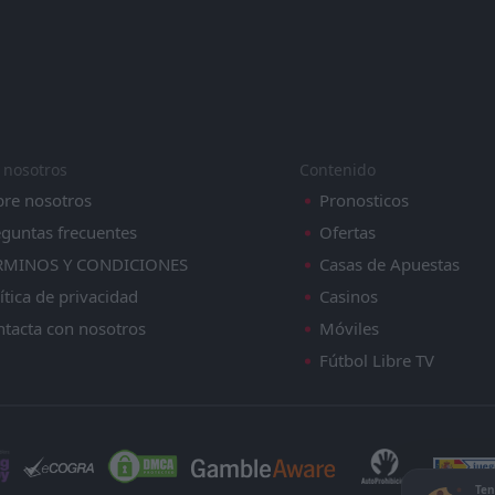
morets 1919 Burgas
t Svoge
t Svoge
zha
iv G. Oryahovitsa
 nosotros
Contenido
2019
bre nosotros
Pronosticos
r
iv G. Oryahovitsa
guntas frecuentes
Ofertas
1918
RMINOS Y CONDICIONES
Casas de Apuestas
ítica de privacidad
Casinos
portist
portist
tacta con nosotros
Móviles
1918
2019
Fútbol Libre TV
fia II
r
lagoevgrad
lagoevgrad
Ten