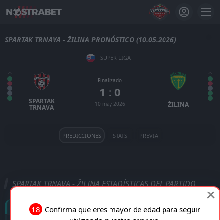
SPARTAK TRNAVA - ŽILINA PRONÓSTICO (10.05.2026)
SUPER LIGA
Finalizado
1 : 0
SPARTAK
10 may 2026
ŽILINA
TRNAVA
PREDICCIONES
STATS
PREVIA
SPARTAK TRNAVA - ŽILINA ESTADÍSTICAS DEL PARTIDO
Goles
18
Confirma que eres mayor de edad para seguir
utilizando nuestro servicio.