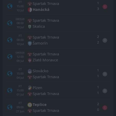
FT
1
Spartak Trnava
15:00
L
3
Hanácká
10
Jul
Spartak Trnava
CANCELLED
08:00
Skalica
10
Jul
FT
2
Spartak Trnava
08:00
D
2
Šamorín
10
Jul
Spartak Trnava
CANCELLED
12:00
Zlaté Moravce
09
Jul
FT
1
Slovácko
15:00
D
1
Spartak Trnava
04
Jul
FT
1
Plzen
15:00
D
1
Spartak Trnava
01
Jul
FT
2
Teplice
09:00
L
0
Spartak Trnava
27
Jun