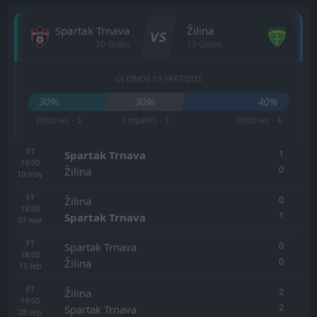
Spartak Trnava
Žilina
VS
10 Goles
13 Goles
ÚLTIMOS 10 PARTIDOS
30%
30%
40%
Victorias - 3
Empates - 3
Victorias - 4
FT
1
Spartak Trnava
19:00
0
Žilina
10
may
FT
0
Žilina
18:00
1
Spartak Trnava
07
mar
FT
0
Spartak Trnava
18:00
0
Žilina
15
feb
FT
2
Žilina
19:00
2
Spartak Trnava
28
sep