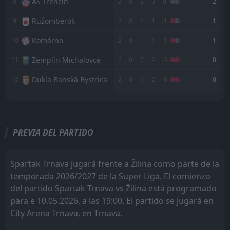
AS Trencin
26
Jul
8
2
0
2
0
0
2
FT
2
Žilina
Ružomberok
9
2
0
1
1
-1
1
18:30
W
1
GKS Katowice
23
Jul
Komárno
10
2
0
1
1
-1
1
FT
2
Žilina
Zemplín Michalovce
18:30
11
2
0
0
2
-3
0
W
1
HNK Hajduk Split
16
Jul
Dukla Banská Bystrica
12
2
0
0
2
-6
0
FT
2
HNK Hajduk Split
18:00
L
0
Žilina
M
M
W
W
D
D
L
L
P
P
09
Jul
Slovan Bratislava
Slovan Bratislava
1
1
1
1
1
1
0
0
0
0
3
3
FT
2
Pardubice
15:00
D
2
Žilina
PREVIA DEL PARTIDO
Dunajska Streda
Žilina
2
3
1
1
1
1
0
0
0
0
3
3
01
Jul
Skalica
Spartak Trnava
5
4
FT
1
1
1
1
0
0
0
0
3
3
0
Odra Opole
08:30
D
Spartak Trnava jugará frente a Žilina como parte de la
0
Žilina
28
Jun
Podbrezová
Dunajska Streda
6
2
1
1
1
0
0
1
0
0
3
1
temporada 2026/2027 de la Super Liga. El comienzo
FT
5
Dynamo Kyiv
del partido Spartak Trnava vs Žilina está programado
Žilina
Skalica
3
5
1
1
0
0
1
1
0
0
1
1
15:00
L
1
Žilina
para e 10.05.2026, a las 19:00. El partido se jugará en
24
Jun
Spartak Trnava
FK Košice
4
7
1
1
0
0
1
1
0
0
1
1
City Arena Trnava, en Trnava.
FT
1
Žilina
09:00
D
FK Košice
AS Trencin
7
8
1
1
0
0
1
1
0
0
1
1