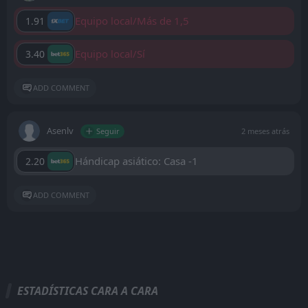
Equipo local/Más de 1,5
1.91
Equipo local/Sí
3.40
ADD COMMENT
Asenlv
Seguir
2 meses atrás
Hándicap asiático: Casa -1
2.20
ADD COMMENT
ESTADÍSTICAS CARA A CARA