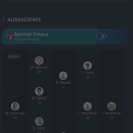
ALINEACIONES
Spartak Trnava
Antonio Munoz
4-2-3-1
M. Mikovic
29
F. Trello
20
R. Begala
5
M. Ujlaky
13
M. Vantruba
T. Wildeboer
L. Khorkheli
M
72
14
30
E. Sabo
52