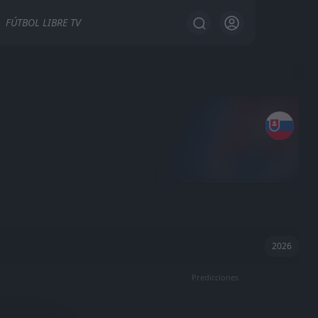
FÚTBOL LIBRE TV
M
W
D
L
GD
ÚLTIMOS 5
P
Predicciones
2
2
0
0
7
6
2
1
1
0
2
4