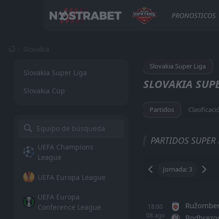
PRONOSTICOS
Slovakia
Slovakia Super Liga
Slovakia Super Liga
SLOVAKIA SUPE
Slovakia Cup
Partidos
Clasificaci
POSICIONES DE S
PARTIDOS SUPER 
UEFA Champions
League
Total
Casa
F
UEFA Europa League
UEFA Europa
Slovan 
1
Ružombe
Conference League
18:00
08
ago
Podbrezo
Dunajs
2