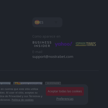
ES
Como aparece en
E-mail
support@nostrabet.com
 en cuenta que este sitio utiliza
Aceptar todas las cookies
kies. Al usar el sitio, aceptas su
ítica de Privacidad y sus Términos y
res de 18 años!
Preferencias
diciones.
Política de cookies