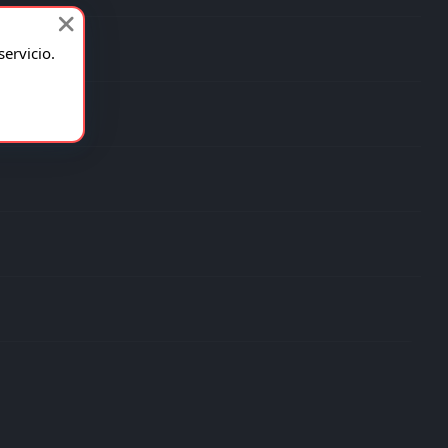
2
1
1
0
1
4
ervicio.
2
1
1
0
1
4
2
1
1
0
1
4
2
1
0
1
-1
3
2
0
2
0
0
2
2
0
2
0
0
2
2
0
1
1
-1
1
2
0
1
1
-1
1
2
0
0
2
-3
0
2
0
0
2
-6
0
M
M
W
W
D
D
L
L
P
P
1
1
1
1
0
0
0
0
3
3