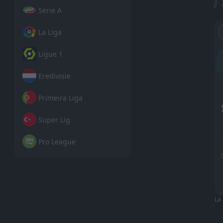
Serie A
La Liga
Ligue 1
Eredivisie
Primeira Liga
Super Lig
Pro League
La 