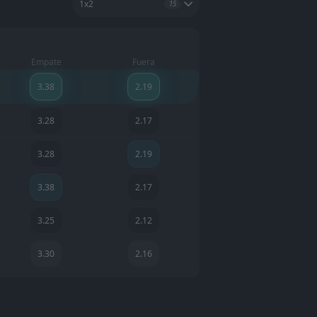
1x2
15
Empate
Fuera
3.38
2.19
3.28
2.17
3.28
2.19
3.38
2.17
3.25
2.12
3.30
2.16