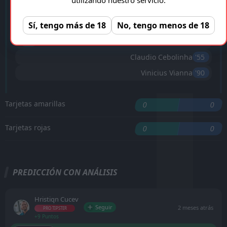
'15 ︎
B. Anoff
Sí, tengo más de 18
No, tengo menos de 18
Wellissol
'43 ︎
'45 ︎
S. Shekiladze
Claudio Cebolinha
'55 ︎
Vinicius Vianna
'90 ︎
Tarjetas amarillas
0
0
Tarjetas rojas
0
0
PREDICCIÓN CON ANÁLISIS
Hristiqn Cucev
Seguir
2 meses atrás
PRO TIPSTER
+9 Puntos