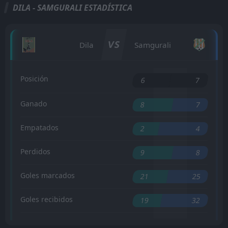
DILA - SAMGURALI ESTADÍSTICA
VS
Dila
Samgurali
Posición
6
7
Ganado
8
7
Empatados
2
4
Perdidos
9
8
Goles marcados
21
25
Goles recibidos
19
32