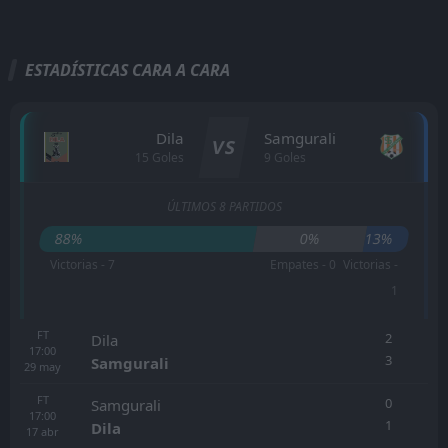
ESTADÍSTICAS CARA A CARA
Dila
Samgurali
VS
15 Goles
9 Goles
ÚLTIMOS 8 PARTIDOS
88%
0%
13%
Victorias - 7
Empates - 0
Victorias -
1
FT
2
Dila
17:00
3
Samgurali
29
may
FT
0
Samgurali
17:00
1
Dila
17
abr