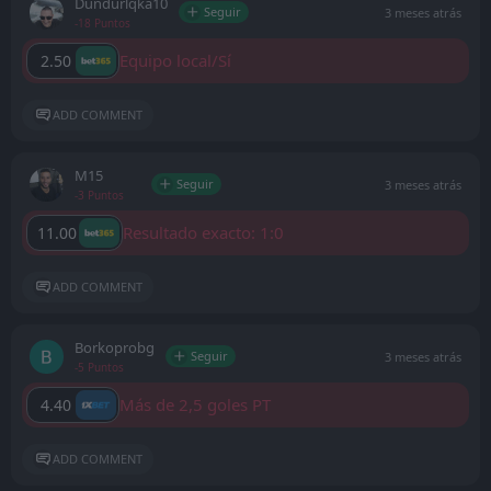
Dundurlqka10
Seguir
3 meses atrás
-18 Puntos
Equipo local/Sí
2.50
ADD COMMENT
M15
Seguir
3 meses atrás
-3 Puntos
Resultado exacto: 1:0
11.00
ADD COMMENT
Borkoprobg
Seguir
3 meses atrás
-5 Puntos
Más de 2,5 goles PT
4.40
ADD COMMENT