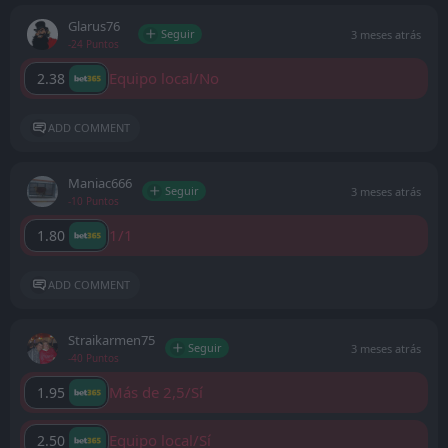
Glarus76
Seguir
3 meses atrás
-24 Puntos
Equipo local/No
2.38
ADD COMMENT
Maniac666
Seguir
3 meses atrás
-10 Puntos
1/1
1.80
ADD COMMENT
Straikarmen75
Seguir
3 meses atrás
-40 Puntos
Más de 2,5/Sí
1.95
Equipo local/Sí
2.50