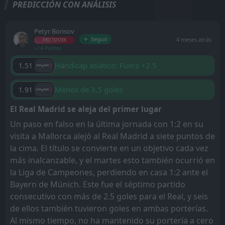
PREDICCIÓN CON ANÁLISIS
Petyr Borisov
Seguir
4 meses atrás
PRO TIPSTER
+14 Puntos
Hándicap asiático: Fuera +2.5
1.51
Menos de 3,5 goles
1.91
El Real Madrid se aleja del primer lugar
Un paso en falso en la última jornada con 1:2 en su
visita a Mallorca alejó al Real Madrid a siete puntos de
la cima. El título se convierte en un objetivo cada vez
más inalcanzable, y el martes esto también ocurrió en
la Liga de Campeones, perdiendo en casa 1:2 ante el
Bayern de Múnich. Este fue el séptimo partido
consecutivo con más de 2.5 goles para el Real, y seis
de ellos también tuvieron goles en ambas porterías.
Al mismo tiempo, no ha mantenido su portería a cero