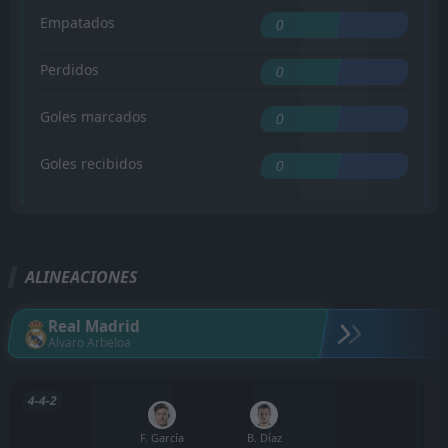
Empatados
0
Perdidos
0
Goles marcados
0
Goles recibidos
0
ALINEACIONES
Real Madrid
Alvaro Arbeloa
4-4-2
F. García
B. Díaz