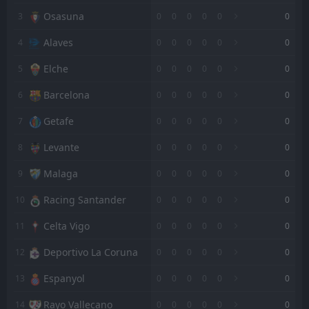
18:00
L
4
Arsenal
01
Aug
Osasuna
3
0
0
0
0
0
0
FT
3
Girona
Alaves
4
0
0
0
0
0
0
16:30
D
3
Castellón
29
Jul
Elche
5
0
0
0
0
0
0
FT
0
Girona
08:30
L
Barcelona
6
0
0
0
0
0
0
1
Alaves
25
Jul
Getafe
7
0
0
0
0
0
0
FT
1
Olot
18:00
W
3
Girona
Levante
22
Jul
8
0
0
0
0
0
0
FT
1
Girona
Malaga
9
0
0
0
0
0
0
19:00
D
1
Elche
23
May
Racing Santander
10
0
0
0
0
0
0
FT
1
Atletico Madrid
Celta Vigo
17:00
11
0
0
0
0
0
0
L
0
Girona
17
May
Deportivo La Coruna
12
0
0
0
0
0
0
FT
1
Girona
18:00
D
1
Real Sociedad
Espanyol
13
0
0
0
0
0
0
14
May
Rayo Vallecano
FT
14
0
0
0
0
0
0
1
Rayo Vallecano