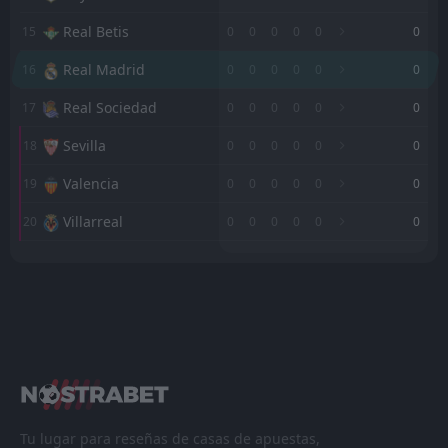
19:00
D
1
Girona
11
May
Real Betis
15
0
0
0
0
0
0
FT
0
Girona
Real Madrid
16
0
0
0
0
0
0
19:00
L
1
Mallorca
01
May
Real Sociedad
17
0
0
0
0
0
0
FT
2
Valencia
16:30
L
Sevilla
18
0
0
0
0
0
0
1
Girona
25
Apr
Valencia
19
0
0
0
0
0
0
FT
2
Girona
19:30
L
3
Real Betis
21
Apr
Villarreal
20
0
0
0
0
0
0
FT
1
Real Madrid
M
M
W
W
D
D
L
L
P
P
19:00
D
1
Girona
10
Athletic Club
Athletic Club
Apr
1
1
0
0
0
0
0
0
0
0
0
0
FT
1
Girona
Deportivo La Coruna
Deportivo La Coruna
12
12
0
0
0
0
0
0
0
0
0
0
19:00
W
0
Villarreal
06
Apr
Valencia
Valencia
19
19
0
0
0
0
0
0
0
0
0
0
Sevilla
Sevilla
18
18
0
0
0
0
0
0
0
0
0
0
Real Sociedad
Real Sociedad
17
17
0
0
0
0
0
0
0
0
0
0
Tu lugar para reseñas de casas de apuestas,