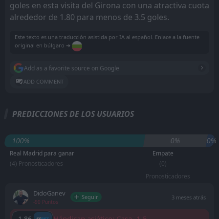
goles en esta visita del Girona con una atractiva cuota
alrededor de 1.80 para menos de 3.5 goles.
Este texto es una traducción asistida por IA al español. Enlace a la fuente
original en búlgaro ➔
Add as a favorite source on Google
ADD COMMENT
PREDICCIONES DE LOS USUARIOS
100%
0%
0%
Real Madrid para ganar
Empate
(4) Pronosticadores
(0)
Pronosticadores
DidoGanev
Seguir
3 meses atrás
-90 Puntos
Hándicap asiático: Casa -1.5
1.86