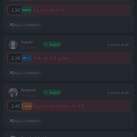
Equipo local/Sí
2.50
ADD COMMENT
Asenlv
Seguir
3 meses atrás
-65 Puntos
Más de 3,5 goles
2.10
ADD COMMENT
Rosendr
Seguir
3 meses atrás
-10 Puntos
Equipo local/Más de 3,5
2.45
ADD COMMENT