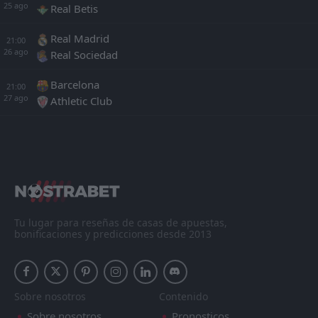
25
ago
Rayo Vallecano
14
0
0
0
0
0
0
Real Betis
Real Betis
15
0
0
0
0
0
0
Real Madrid
21:00
26
ago
Real Sociedad
Real Madrid
16
0
0
0
0
0
0
Barcelona
21:00
Real Sociedad
17
0
0
0
0
0
0
27
ago
Athletic Club
Sevilla
18
0
0
0
0
0
0
Valencia
19
0
0
0
0
0
0
Villarreal
20
0
0
0
0
0
0
M
M
W
W
D
D
L
L
P
P
Athletic Club
Athletic Club
1
1
0
0
0
0
0
0
0
0
0
0
Tu lugar para reseñas de casas de apuestas,
bonificaciones y predicciones desde 2013
Deportivo La Coruna
Deportivo La Coruna
12
12
0
0
0
0
0
0
0
0
0
0
Valencia
Valencia
19
19
0
0
0
0
0
0
0
0
0
0
Sevilla
Sevilla
18
18
0
0
0
0
0
0
0
0
0
0
Sobre nosotros
Contenido
Sobre nosotros
Pronosticos