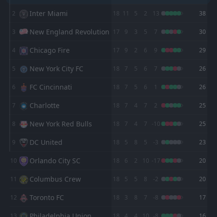
Houston Dynamo
Vancouver Whitecaps
4
1
9
8
6
3
1
3
2
2
19
12
FT
1
Tigres UANL
Inter Miami
2
18
11
5
2
13
38
01:30
L
0
Nashville SC
St. Louis City
Los Angeles FC
7
2
9
9
5
3
2
3
2
3
17
12
06
May
New England Revolution
3
17
9
3
5
7
30
Portland Timbers
Los Angeles Galaxy
12
8
FT
9
9
5
3
2
3
2
3
17
12
0
Philadelphia Union
Chicago Fire
4
17
9
2
6
9
29
23:30
D
0
Nashville SC
02
May
Colorado Rapids
Seattle Sounders
11
9
10
8
5
3
0
2
3
5
15
11
New York City FC
5
18
7
5
6
7
26
San Diego
Houston Dynamo
13
4
10
8
4
3
3
1
3
4
15
10
FC Cincinnati
6
18
7
5
6
1
26
San Jose Earthquakes
St. Louis City
3
7
9
9
4
2
2
3
3
4
14
9
Charlotte
7
18
7
4
7
2
25
Austin
Portland Timbers
14
8
8
9
4
2
2
1
2
6
14
7
New York Red Bulls
8
18
7
4
7
-10
25
FC Dallas
Colorado Rapids
11
6
10
9
3
2
4
1
2
7
13
7
DC United
9
18
5
8
5
-3
23
Seattle Sounders
Real Salt Lake
9
5
7
9
4
1
1
3
2
5
13
6
Orlando City SC
10
18
6
2
10
-17
20
Minnesota United FC
San Diego
10
13
9
8
2
1
5
3
2
4
11
6
Columbus Crew
11
18
5
5
8
-2
20
Los Angeles Galaxy
Sporting Kansas City
12
15
10
9
2
2
4
0
4
7
10
6
Toronto FC
12
18
3
8
7
-8
17
Sporting Kansas City
Austin
15
14
10
9
2
0
2
3
5
7
8
3
Philadelphia Union
13
18
4
4
10
-8
16