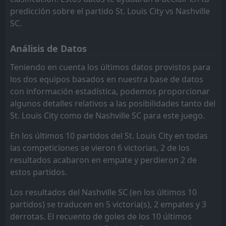
predicción sobre el partido St. Louis City vs Nashville
Orlando City SC
Columbus Crew
10
11
8
9
4
1
1
3
3
5
13
6
SC.
DC United
Toronto FC
12
9
9
9
3
1
3
3
3
5
12
6
Análisis de Datos
Philadelphia Union
New England Revolution
13
3
9
7
3
1
3
2
3
4
12
5
Teniendo en cuenta los últimos datos provistos para
Montreal Impact
Atlanta United FC
14
15
10
9
3
1
3
2
3
7
12
5
los dos equipos basados en nuestra base de datos
con información estadística, podemos proporcionar
Toronto FC
Philadelphia Union
12
13
9
9
2
1
5
1
2
7
11
4
algunos detalles relativos a las posibilidades tanto del
Atlanta United FC
Montreal Impact
15
14
8
9
2
1
1
1
5
7
7
4
St. Louis City como de Nashville SC para este juego.
En los últimos 10 partidos del St. Louis City en todas
las competiciones se vieron 6 victorias, 2 de los
resultados acabaron en empate y perdieron 2 de
estos partidos.
Los resultados del Nashville SC (en los últimos 10
partidos) se traducen en 5 victoria(s), 2 empates y 3
derrotas. El recuento de goles de los 10 últimos