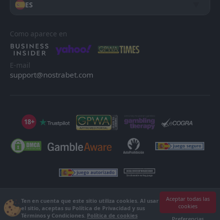
ES
Como aparece en
E-mail
support@nostrabet.com
18+
©2013 - 2026 Nostrabet.com - Todos los derechos reservados. ¡Este sitio
Aceptar todas las
Ten en cuenta que este sitio utiliza cookies. Al usar
cookies
no es apto para menores de 18 años!
el sitio, aceptas su Política de Privacidad y sus
Términos y Condiciones.
Política de cookies
18+ Por favor, ¡juega con responsabilidad!
Preferencias