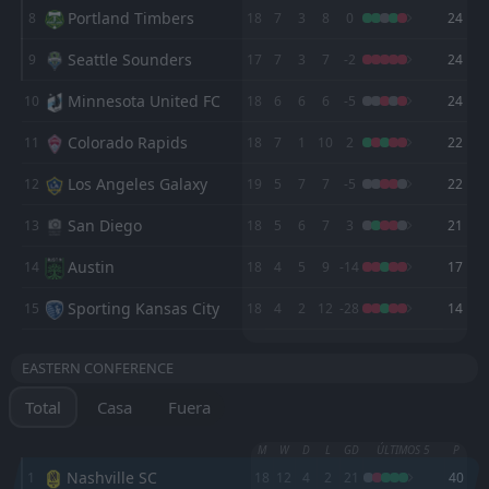
Portland Timbers
8
FT
18
7
3
8
0
24
1
Orlando City SC
23:30
L
0
Nashville SC
25
Jul
Seattle Sounders
9
17
7
3
7
-2
24
FT
1
Nashville SC
Minnesota United FC
10
18
6
6
6
-5
24
00:30
W
0
Montreal Impact
23
Jul
Colorado Rapids
11
18
7
1
10
2
22
FT
1
Nashville SC
00:10
W
Los Angeles Galaxy
12
19
5
7
7
-5
22
0
Atlanta United FC
18
Jul
San Diego
13
18
5
6
7
3
21
FT
2
Nashville SC
00:30
W
1
New York City FC
24
Austin
May
14
18
4
5
9
-14
17
FT
3
Nashville SC
Sporting Kansas City
15
18
4
2
12
-28
14
00:00
W
2
Los Angeles FC
18
May
M
M
W
W
D
D
L
L
P
P
EASTERN CONFERENCE
FT
0
New England Revolution
Vancouver Whitecaps
San Jose Earthquakes
1
3
9
9
7
6
1
1
1
2
22
19
23:30
W
3
Nashville SC
Total
Casa
Fuera
13
May
Los Angeles FC
FC Dallas
2
6
10
9
7
4
1
2
2
3
22
14
FT
2
Nashville SC
M
W
D
L
GD
ÚLTIMOS 5
P
Real Salt Lake
Minnesota United FC
10
5
01:15
8
9
7
4
0
1
1
4
21
13
D
2
DC United
Nashville SC
1
18
12
4
2
21
40
10
May