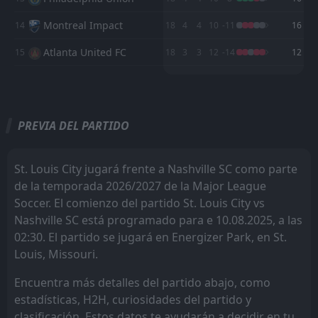
Montreal Impact
14
18
4
4
10
-11
16
Atlanta United FC
15
18
3
3
12
-14
12
M
M
W
W
D
D
L
L
P
P
Nashville SC
Inter Miami
1
2
10
9
8
8
1
1
0
1
25
25
PREVIA DEL PARTIDO
New England Revolution
Nashville SC
3
1
10
9
8
4
1
3
1
2
25
15
FC Cincinnati
Chicago Fire
6
4
9
8
6
3
1
2
2
3
19
11
St. Louis City jugará frente a Nashville SC como parte
Chicago Fire
New York City FC
4
5
9
8
6
3
0
2
3
3
18
11
de la temporada 2026/2027 de la Major League
Soccer. El comienzo del partido St. Louis City vs
Charlotte
New York Red Bulls
7
8
10
9
5
3
3
2
2
4
18
11
Nashville SC está programado para e 10.08.2025, a las
New York City FC
DC United
5
9
10
9
4
2
3
5
3
2
15
11
02:30. El partido se jugará en Energizer Park, en St.
Louis, Missouri.
New York Red Bulls
FC Cincinnati
8
6
9
9
4
1
2
4
3
4
14
7
Encuentra más detalles del partido abajo, como
Columbus Crew
Charlotte
11
7
9
8
4
2
2
1
3
5
14
7
estadísticas, H2H, curiosidades del partido y
Inter Miami
Orlando City SC
10
2
10
8
3
2
4
1
1
7
13
7
clasificación. Estos datos te ayudarán a decidir en tu