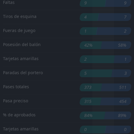
Faltas
9
9
Tiros de esquina
4
7
Fueras de juego
1
2
Posesión del balón
42%
58%
Tarjetas amarillas
2
1
Paradas del portero
5
3
Pases totales
373
511
Pasa preciso
315
454
% de aprobados
84%
89%
Tarjetas amarillas
0
0