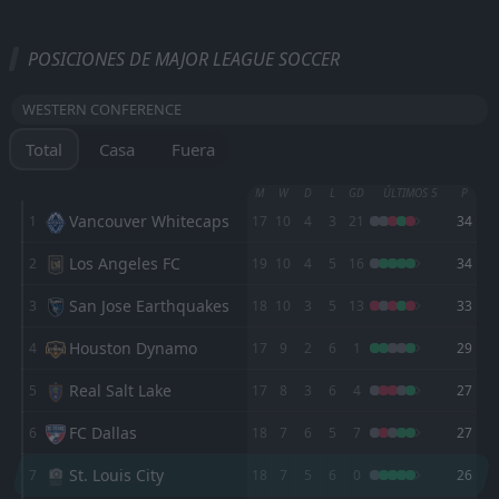
Todo
Casa
Fuera
POSICIONES DE MAJOR LEAGUE SOCCER
New York Red Bulls
23:30
WESTERN CONFERENCE
19
Aug
Nashville SC
Total
Casa
Fuera
Nashville SC
00:30
16
Aug
Inter Miami
M
W
D
L
GD
ÚLTIMOS 5
P
Vancouver Whitecaps
1
17
10
4
3
21
34
Monterrey
00:00
13
Aug
Nashville SC
Los Angeles FC
2
19
10
4
5
16
34
Nashville SC
San Jose Earthquakes
3
18
10
3
5
13
33
00:00
10
Aug
Atletico San Luis
Houston Dynamo
4
17
9
2
6
1
29
FT
0
Nashville SC
Real Salt Lake
5
00:30
17
8
3
6
4
27
L
1
Leon
06
Aug
FC Dallas
6
18
7
6
5
7
27
FT
2
DC United
23:30
D
2
Nashville SC
St. Louis City
7
18
7
5
6
0
26
01
Aug