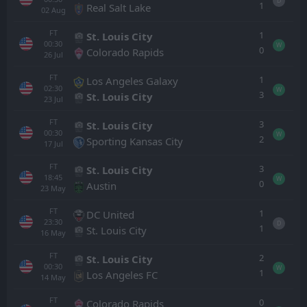
D
1
Real Salt Lake
02
Aug
FT
1
St. Louis City
00:30
W
0
Colorado Rapids
26
Jul
FT
1
Los Angeles Galaxy
02:30
W
3
St. Louis City
23
Jul
FT
3
St. Louis City
00:30
W
2
Sporting Kansas City
17
Jul
FT
3
St. Louis City
18:45
W
0
Austin
23
May
FT
1
DC United
23:30
D
1
St. Louis City
16
May
FT
2
St. Louis City
00:30
W
1
Los Angeles FC
14
May
FT
0
Colorado Rapids