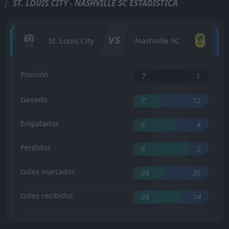
ST. LOUIS CITY - NASHVILLE SC ESTADÍSTICA
VS
St. Louis City
Nashville SC
Posición
7
1
Ganado
7
12
Empatados
5
4
Perdidos
6
2
Goles marcados
24
35
Goles recibidos
24
14