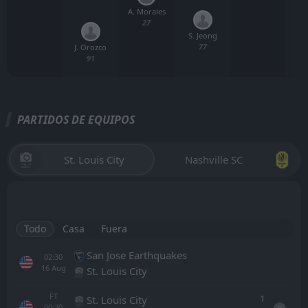
A. Morales
27
S. Jeong
77
J. Orozco
91
PARTIDOS DE EQUIPOS
St. Louis City
Nashville SC
Todo
Casa
Fuera
San Jose Earthquakes
02:30
16
Aug
St. Louis City
FT
1
St. Louis City
00:30