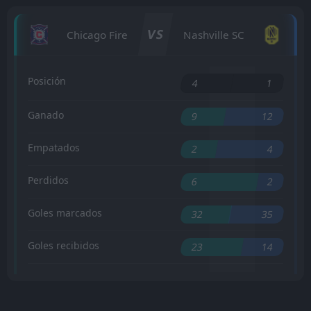
VS
Chicago Fire
Nashville SC
Posición
4
1
Ganado
9
12
Empatados
2
4
Perdidos
6
2
Goles marcados
32
35
Goles recibidos
23
14