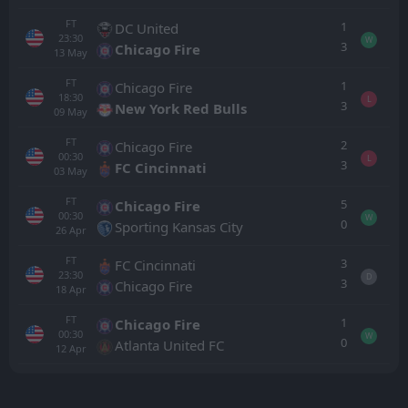
FT
1
DC United
23:30
W
3
Chicago Fire
13
May
FT
1
Chicago Fire
18:30
L
3
New York Red Bulls
09
May
FT
2
Chicago Fire
00:30
L
3
FC Cincinnati
03
May
FT
5
Chicago Fire
00:30
W
0
Sporting Kansas City
26
Apr
FT
3
FC Cincinnati
23:30
D
3
Chicago Fire
18
Apr
FT
1
Chicago Fire
00:30
W
0
Atlanta United FC
12
Apr