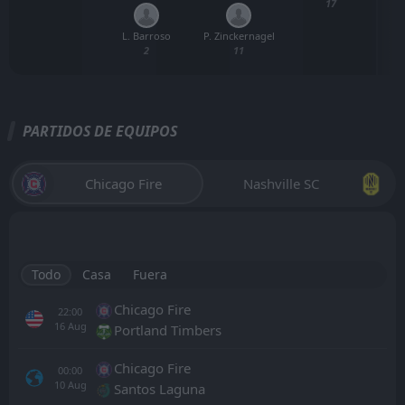
17
L. Barroso
P. Zinckernagel
2
11
PARTIDOS DE EQUIPOS
Chicago Fire
Nashville SC
Todo
Casa
Fuera
Chicago Fire
22:00
16
Aug
Portland Timbers
Chicago Fire
00:00
10
Aug
Santos Laguna