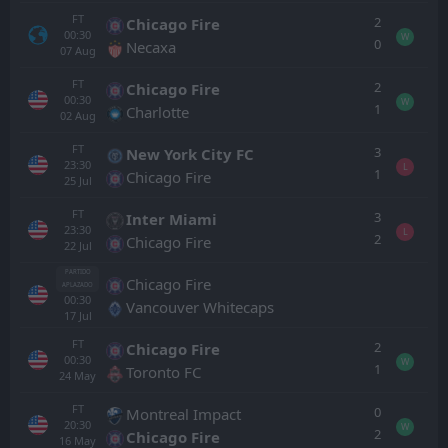
FT
2
Chicago Fire
00:30
W
0
Necaxa
07
Aug
FT
2
Chicago Fire
00:30
W
1
Charlotte
02
Aug
FT
3
New York City FC
23:30
L
1
Chicago Fire
25
Jul
FT
3
Inter Miami
23:30
L
2
Chicago Fire
22
Jul
PARTIDO
Chicago Fire
APLAZADO
00:30
Vancouver Whitecaps
17
Jul
FT
2
Chicago Fire
00:30
W
1
Toronto FC
24
May
FT
0
Montreal Impact
20:30
W
2
Chicago Fire
16
May