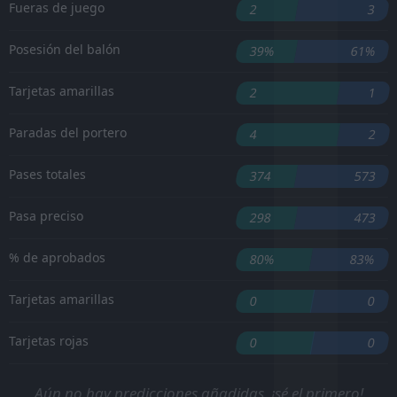
Fueras de juego
2
3
Posesión del balón
39%
61%
Tarjetas amarillas
2
1
Paradas del portero
4
2
Pases totales
374
573
Pasa preciso
298
473
% de aprobados
80%
83%
Tarjetas amarillas
0
0
Tarjetas rojas
0
0
Aún no hay predicciones añadidas, ¡sé el primero!