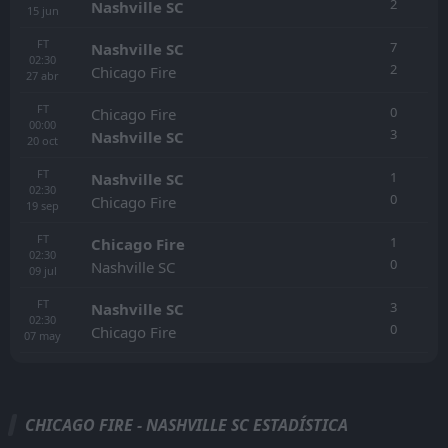
2
Nashville SC
15
jun
FT
7
Nashville SC
02:30
2
Chicago Fire
27
abr
FT
0
Chicago Fire
00:00
3
Nashville SC
20
oct
FT
1
Nashville SC
02:30
0
Chicago Fire
19
sep
FT
1
Chicago Fire
02:30
0
Nashville SC
09
jul
FT
3
Nashville SC
02:30
0
Chicago Fire
07
may
CHICAGO FIRE - NASHVILLE SC ESTADÍSTICA