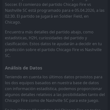
01:30
L
Soccer. El comienzo del partido Chicago Fire vs
0
Nashville SC
Charlotte
New York Red Bulls
7
8
10
9
5
3
3
2
2
4
18
11
06
May
Nashville SC está programado para e 05.04.2026, a las
New York City FC
DC United
5
9
FT
10
9
4
2
3
5
3
2
15
11
0
Philadelphia Union
02:30. El partido se jugará en Soldier Field, en
23:30
D
0
Nashville SC
Chicago.
02
May
New York Red Bulls
FC Cincinnati
8
6
9
9
4
1
2
4
3
4
14
7
Encuentra más detalles del partido abajo, como
Columbus Crew
Charlotte
11
7
9
8
4
2
2
1
3
5
14
7
estadísticas, H2H, curiosidades del partido y
Inter Miami
Orlando City SC
10
2
10
8
3
2
4
1
1
7
13
7
clasificación. Estos datos te ayudarán a decidir en tu
predicción sobre el partido Chicago Fire vs Nashville
Orlando City SC
Columbus Crew
10
11
8
9
4
1
1
3
3
5
13
6
SC.
DC United
Toronto FC
12
9
9
9
3
1
3
3
3
5
12
6
Análisis de Datos
Philadelphia Union
New England Revolution
13
3
9
7
3
1
3
2
3
4
12
5
Teniendo en cuenta los últimos datos provistos para
Montreal Impact
Atlanta United FC
14
15
10
9
3
1
3
2
3
7
12
5
los dos equipos basados en nuestra base de datos
con información estadística, podemos proporcionar
Toronto FC
Philadelphia Union
12
13
9
9
2
1
5
1
2
7
11
4
algunos detalles relativos a las posibilidades tanto del
Atlanta United FC
Montreal Impact
15
14
8
9
2
1
1
1
5
7
7
4
Chicago Fire como de Nashville SC para este juego.