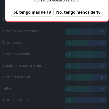
'1 ︎
P. Zinckernagel
Sí, tengo más de 18
No, tengo menos de 18
Tiros a puerta
3
4
Tiros fuera de portería
2
4
Tiros totales
10
9
Tiros bloqueados
5
1
Cuadro interior de área
4
6
Tiros fuera del área
6
3
Faltas
19
13
Tiros de esquina
1
3