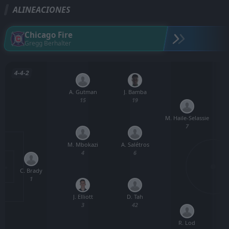
ALINEACIONES
Chicago Fire
Gregg Berhalter
4-4-2
A. Gutman
J. Bamba
15
19
M. Haile-Selassie
S
7
M. Mbokazi
A. Salétros
4
6
C. Brady
1
J. Elliott
D. Tah
3
42
R. Lod
H