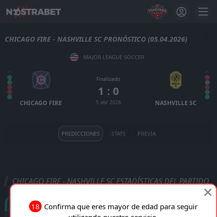
CHICAGO FIRE - NASHVILLE SC PRONÓSTICO (05.04.2026)
MAJOR LEAGUE SOCCER
Finalizado
1 : 0
CHICAGO FIRE
5 abr 2026
NASHVILLE SC
PREDICCIONES
STATS
PREVIA
CHICAGO FIRE - NASHVILLE SC ESTADÍSTICAS DEL PARTIDO
Goles
18
Confirma que eres mayor de edad para seguir
utilizando nuestro servicio.