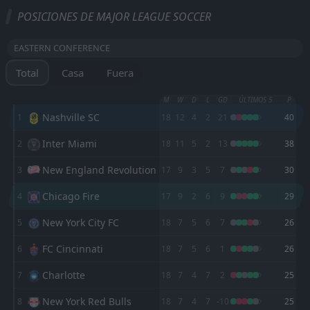
Todo
Casa
Fuera
POSICIONES DE MAJOR LEAGUE SOCCER
New York Red Bulls
23:30
EASTERN CONFERENCE
19
Aug
Nashville SC
Total
Casa
Fuera
Nashville SC
00:30
16
Aug
Inter Miami
M
W
D
L
GD
ÚLTIMOS 5
P
Nashville SC
1
18
12
4
2
21
40
Monterrey
00:00
13
Aug
Nashville SC
Inter Miami
2
18
11
5
2
13
38
Nashville SC
New England Revolution
3
17
9
3
5
7
30
00:00
10
Aug
Atletico San Luis
Chicago Fire
4
17
9
2
6
9
29
FT
0
Nashville SC
New York City FC
5
00:30
18
7
5
6
7
26
L
1
Leon
06
Aug
FC Cincinnati
6
18
7
5
6
1
26
FT
2
DC United
23:30
D
2
Nashville SC
Charlotte
7
18
7
4
7
2
25
01
Aug
New York Red Bulls
8
FT
18
7
4
7
-10
25
1
Orlando City SC